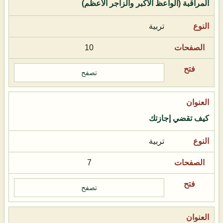
المراقبة (الواعظ الأكبر والزاجر الأعظم)
تربية
10
تصفح
كيف تقضي إجازتك
تربية
7
تصفح