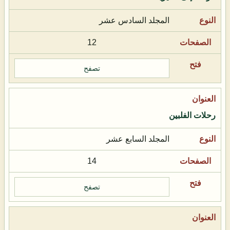
المجلد السادس عشر
12
تصفح
رحلات الفلبين
المجلد السابع عشر
14
تصفح