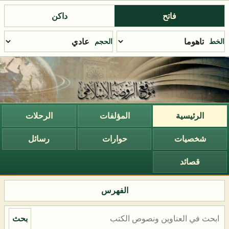
فاتح
داكن
الخط
الحجم
الرئيسية
المؤلفات
الرحلات
شخصيات
حوارات
رسائل
قصائد
الفهرس
بحث