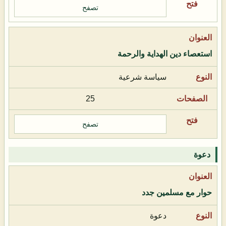
تصفح
استعصاء دين الهداية والرحمة
سياسة شرعية
25
تصفح
دعوة
حوار مع مسلمين جدد
دعوة