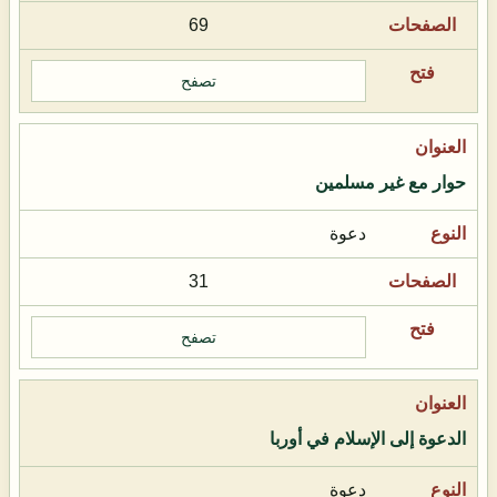
69
تصفح
حوار مع غير مسلمين
دعوة
31
تصفح
الدعوة إلى الإسلام في أوربا
دعوة