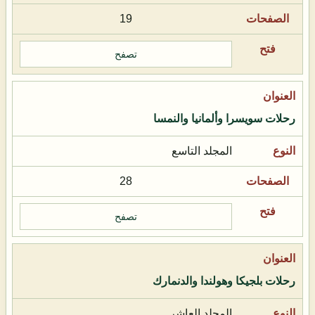
19
تصفح
رحلات سويسرا وألمانيا والنمسا
المجلد التاسع
28
تصفح
رحلات بلجيكا وهولندا والدنمارك
المجلد العاشر