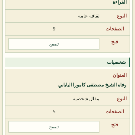
القراءة
ثقافة عامة
9
تصفح
شخصيات
وفاة الشيخ مصطفى كامورا الياباني
مقال شخصية
5
تصفح