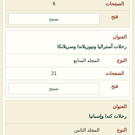
6
تصفح
رحلات أستراليا ونيوزيلاندا وسريلانكا
المجلد السابع
21
تصفح
رحلات كندا وإسبانيا
المجلد الثامن