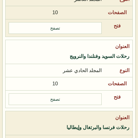
10
تصفح
رحلات السويد وفنلندا والنرويج
المجلد الحادي عشر
10
تصفح
رحلات فرنسا والبرتغال وإيطاليا