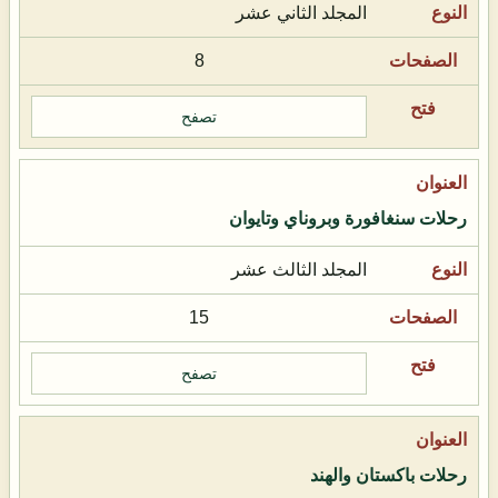
المجلد الثاني عشر
8
تصفح
رحلات سنغافورة وبروناي وتايوان
المجلد الثالث عشر
15
تصفح
رحلات باكستان والهند