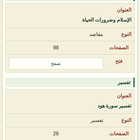
الإسلام وضرورات الحياة
مقاصد
98
تصفح
تفسير
تفسير سورة هود
تفسير
26