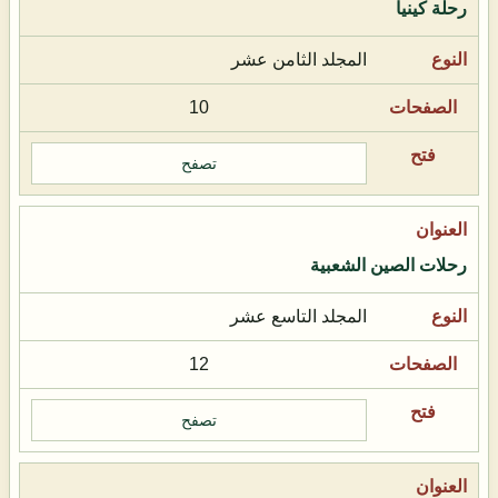
رحلة كينيا
المجلد الثامن عشر
10
تصفح
رحلات الصين الشعبية
المجلد التاسع عشر
12
تصفح