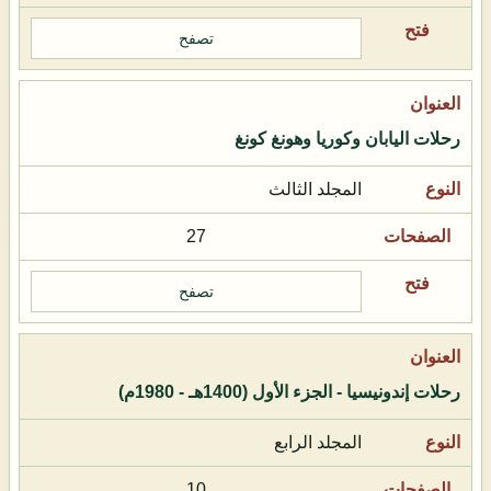
تصفح
رحلات اليابان وكوريا وهونغ كونغ
المجلد الثالث
27
تصفح
رحلات إندونيسيا - الجزء الأول (1400هـ - 1980م)
المجلد الرابع
10