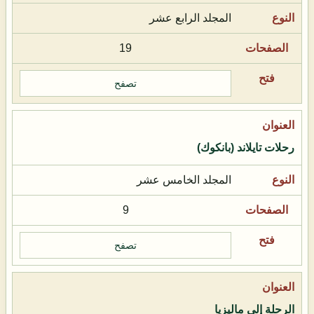
المجلد الرابع عشر
19
تصفح
رحلات تايلاند (بانكوك)
المجلد الخامس عشر
9
تصفح
الرحلة إلى ماليزيا