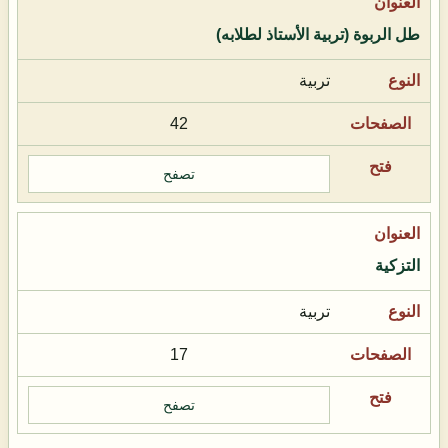
طل الربوة (تربية الأستاذ لطلابه)
تربية
42
تصفح
التزكية
تربية
17
تصفح