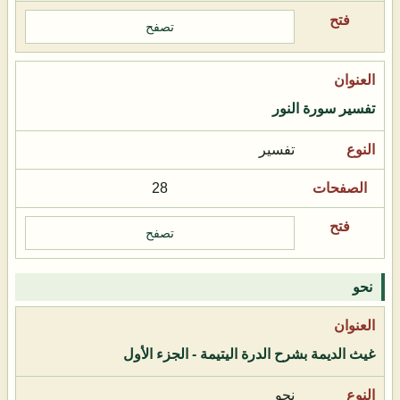
تصفح
تفسير سورة النور
تفسير
28
تصفح
نحو
غيث الديمة بشرح الدرة اليتيمة - الجزء الأول
نحو