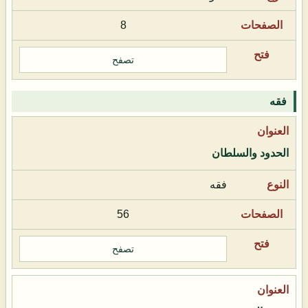
8
تصفح
فقه
الحدود والسلطان
فقه
56
تصفح