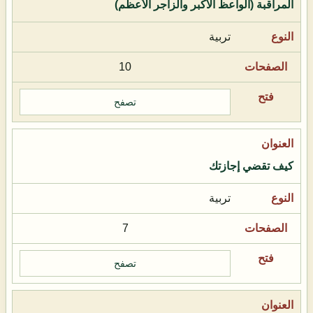
المراقبة (الواعظ الأكبر والزاجر الأعظم)
تربية
10
تصفح
كيف تقضي إجازتك
تربية
7
تصفح