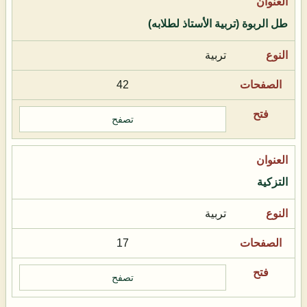
طل الربوة (تربية الأستاذ لطلابه)
تربية
42
تصفح
التزكية
تربية
17
تصفح