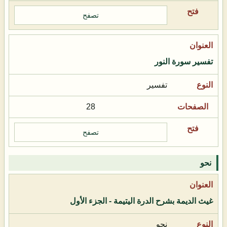
تصفح
تفسير سورة النور
تفسير
28
تصفح
نحو
غيث الديمة بشرح الدرة اليتيمة - الجزء الأول
نحو