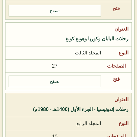
تصفح
رحلات اليابان وكوريا وهونغ كونغ
المجلد الثالث
27
تصفح
رحلات إندونيسيا - الجزء الأول (1400هـ - 1980م)
المجلد الرابع
10