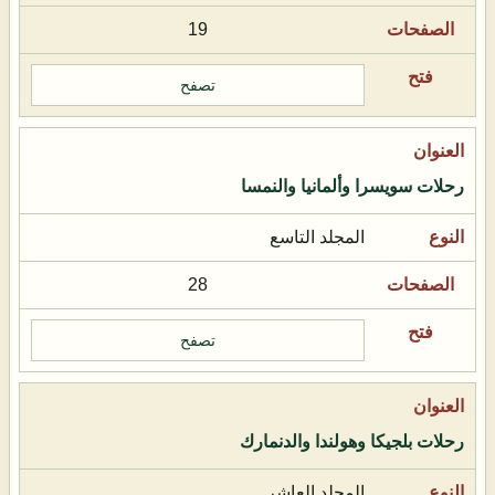
19
تصفح
رحلات سويسرا وألمانيا والنمسا
المجلد التاسع
28
تصفح
رحلات بلجيكا وهولندا والدنمارك
المجلد العاشر