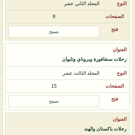
المجلد الثاني عشر
8
تصفح
رحلات سنغافورة وبروناي وتايوان
المجلد الثالث عشر
15
تصفح
رحلات باكستان والهند