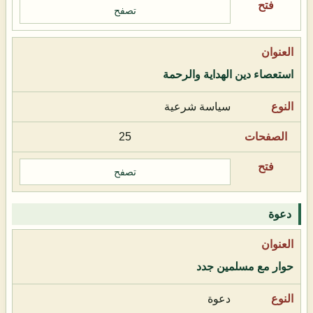
تصفح
استعصاء دين الهداية والرحمة
سياسة شرعية
25
تصفح
دعوة
حوار مع مسلمين جدد
دعوة