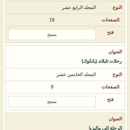
المجلد الرابع عشر
19
تصفح
رحلات تايلاند (بانكوك)
المجلد الخامس عشر
9
تصفح
الرحلة إلى ماليزيا