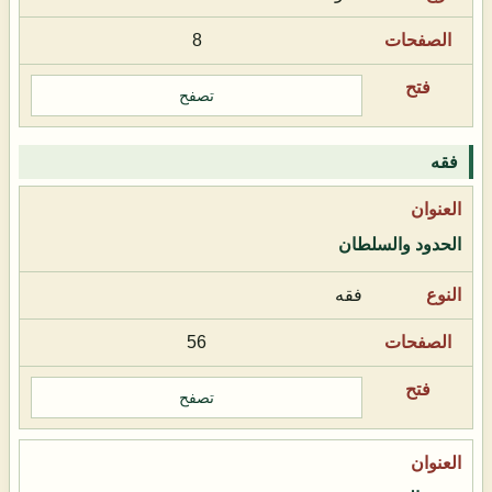
8
تصفح
فقه
الحدود والسلطان
فقه
56
تصفح