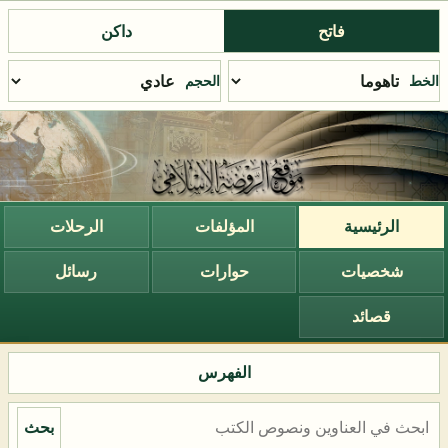
فاتح
داكن
الخط
الحجم
الرئيسية
المؤلفات
الرحلات
شخصيات
حوارات
رسائل
قصائد
الفهرس
بحث