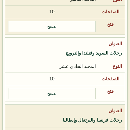
10
تصفح
رحلات السويد وفنلندا والنرويج
المجلد الحادي عشر
10
تصفح
رحلات فرنسا والبرتغال وإيطاليا