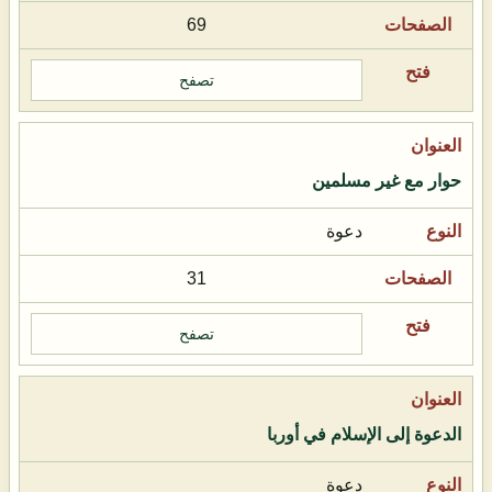
69
تصفح
حوار مع غير مسلمين
دعوة
31
تصفح
الدعوة إلى الإسلام في أوربا
دعوة