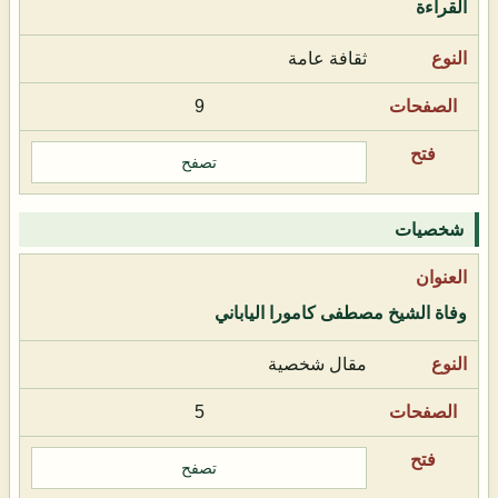
القراءة
ثقافة عامة
9
تصفح
شخصيات
وفاة الشيخ مصطفى كامورا الياباني
مقال شخصية
5
تصفح