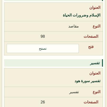
الإسلام وضرورات الحياة
مقاصد
98
تصفح
تفسير
تفسير سورة هود
تفسير
26