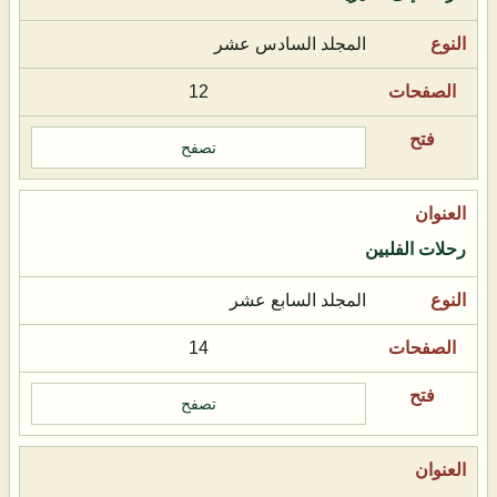
المجلد السادس عشر
12
تصفح
رحلات الفلبين
المجلد السابع عشر
14
تصفح