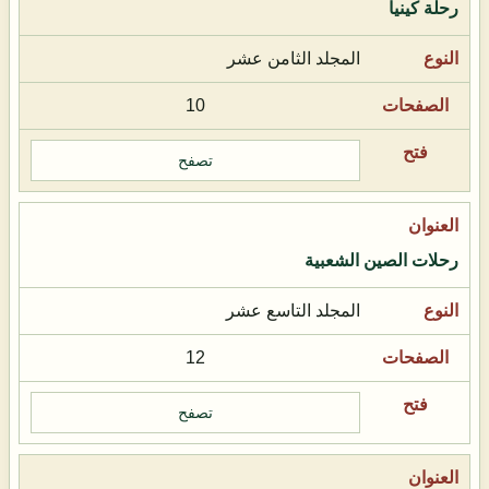
رحلة كينيا
المجلد الثامن عشر
10
تصفح
رحلات الصين الشعبية
المجلد التاسع عشر
12
تصفح