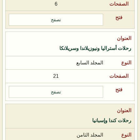
6
تصفح
رحلات أستراليا ونيوزيلاندا وسريلانكا
المجلد السابع
21
تصفح
رحلات كندا وإسبانيا
المجلد الثامن