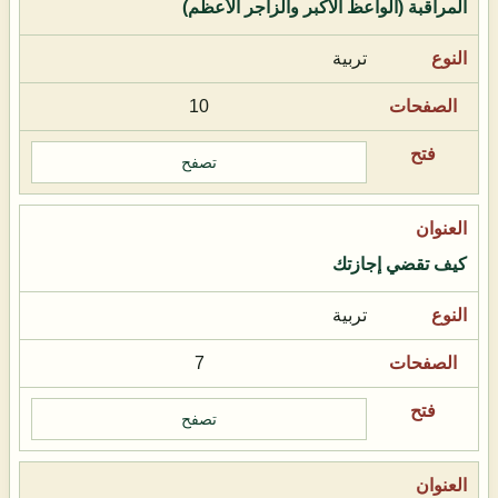
المراقبة (الواعظ الأكبر والزاجر الأعظم)
تربية
10
تصفح
كيف تقضي إجازتك
تربية
7
تصفح