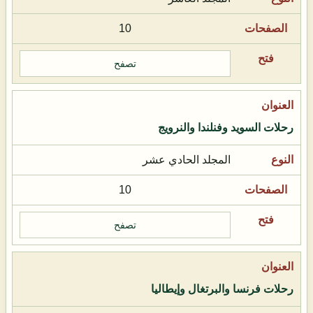
10
تصفح
رحلات السويد وفنلندا والنرويج
المجلد الحادي عشر
10
تصفح
رحلات فرنسا والبرتغال وإيطاليا