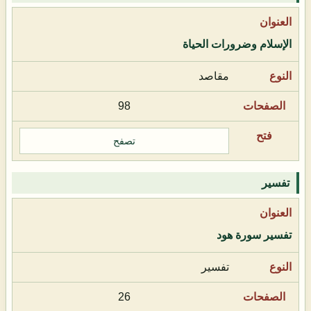
الإسلام وضرورات الحياة
مقاصد
98
تصفح
تفسير
تفسير سورة هود
تفسير
26