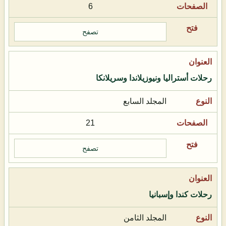
6
تصفح
رحلات أستراليا ونيوزيلاندا وسريلانكا
المجلد السابع
21
تصفح
رحلات كندا وإسبانيا
المجلد الثامن