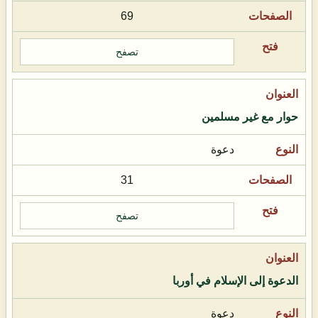
69
تصفح
حوار مع غير مسلمين
دعوة
31
تصفح
الدعوة إلى الإسلام في أوربا
دعوة