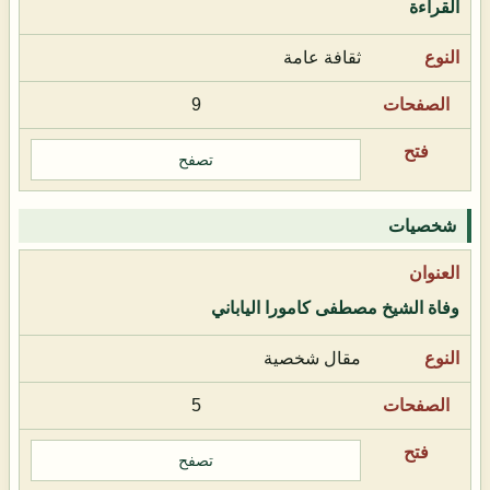
القراءة
ثقافة عامة
9
تصفح
شخصيات
وفاة الشيخ مصطفى كامورا الياباني
مقال شخصية
5
تصفح