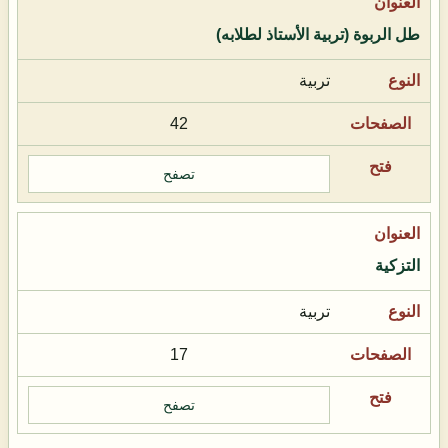
طل الربوة (تربية الأستاذ لطلابه)
تربية
42
تصفح
التزكية
تربية
17
تصفح