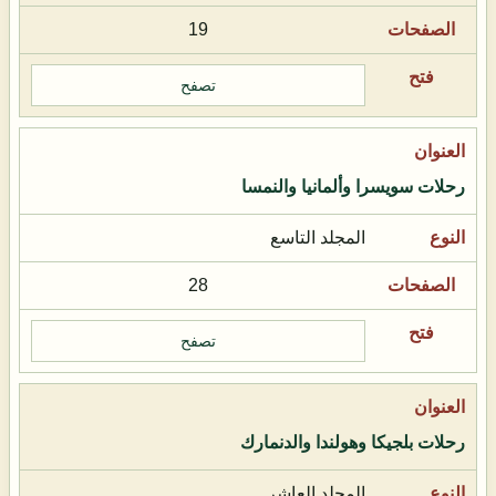
19
تصفح
رحلات سويسرا وألمانيا والنمسا
المجلد التاسع
28
تصفح
رحلات بلجيكا وهولندا والدنمارك
المجلد العاشر