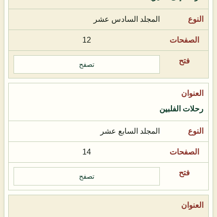
المجلد السادس عشر
12
تصفح
رحلات الفلبين
المجلد السابع عشر
14
تصفح