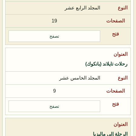
المجلد الرابع عشر
19
تصفح
رحلات تايلاند (بانكوك)
المجلد الخامس عشر
9
تصفح
الرحلة إلى ماليزيا