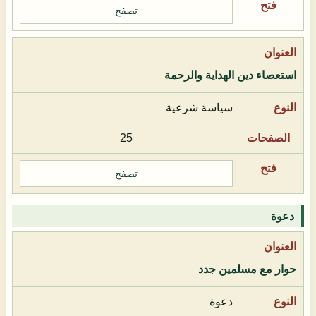
تصفح
استعصاء دين الهداية والرحمة
سياسة شرعية
25
تصفح
دعوة
حوار مع مسلمين جدد
دعوة