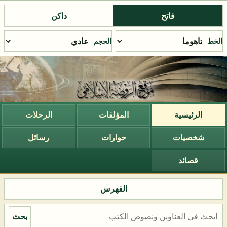
فاتح
داكن
الخط
الحجم
الرئيسية
المؤلفات
الرحلات
شخصيات
حوارات
رسائل
قصائد
الفهرس
بحث