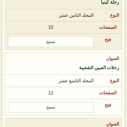
رحلة كينيا
المجلد الثامن عشر
10
تصفح
رحلات الصين الشعبية
المجلد التاسع عشر
12
تصفح