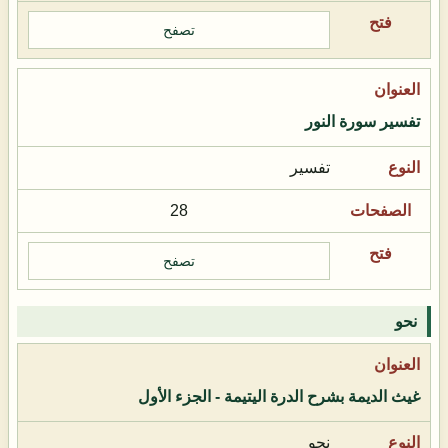
تصفح
تفسير سورة النور
تفسير
28
تصفح
نحو
غيث الديمة بشرح الدرة اليتيمة - الجزء الأول
نحو