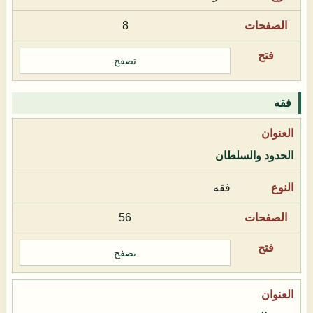
8
تصفح
فقه
الحدود والسلطان
فقه
56
تصفح