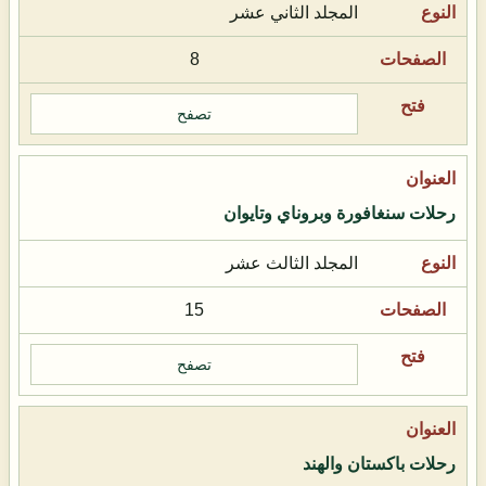
المجلد الثاني عشر
8
تصفح
رحلات سنغافورة وبروناي وتايوان
المجلد الثالث عشر
15
تصفح
رحلات باكستان والهند