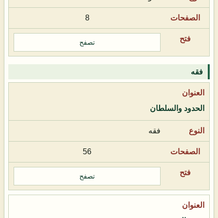
8
تصفح
فقه
الحدود والسلطان
فقه
56
تصفح