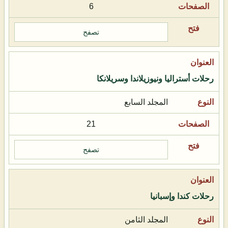
6
تصفح
رحلات أستراليا ونيوزيلاندا وسريلانكا
المجلد السابع
21
تصفح
رحلات كندا وإسبانيا
المجلد الثامن