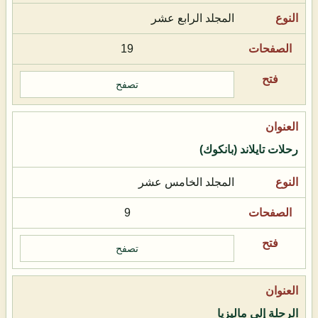
المجلد الرابع عشر
19
تصفح
رحلات تايلاند (بانكوك)
المجلد الخامس عشر
9
تصفح
الرحلة إلى ماليزيا