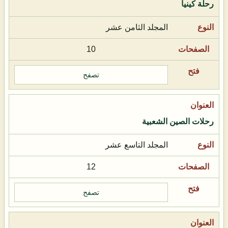
رحلة كينيا
المجلد الثامن عشر
10
تصفح
رحلات الصين الشعبية
المجلد التاسع عشر
12
تصفح