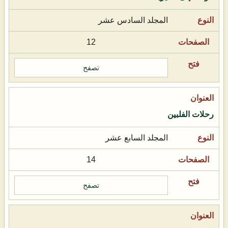
المجلد السادس عشر
12
تصفح
رحلات الفلبين
المجلد السابع عشر
14
تصفح