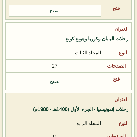
تصفح
رحلات اليابان وكوريا وهونغ كونغ
المجلد الثالث
27
تصفح
رحلات إندونيسيا - الجزء الأول (1400هـ - 1980م)
المجلد الرابع
10