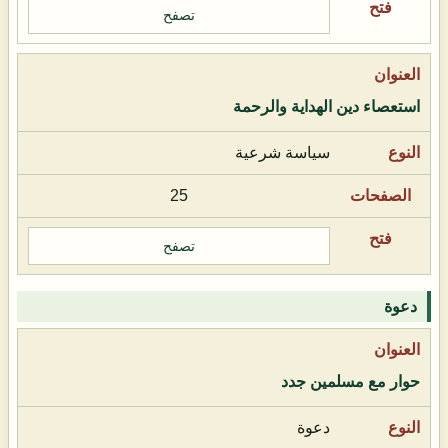
تصفح
استعصاء دين الهداية والرحمة
سياسة شرعية
25
تصفح
دعوة
حوار مع مسلمين جدد
دعوة