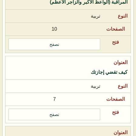
المراقبة (الواعظ الأكبر والزاجر الأعظم)
تربية
10
تصفح
كيف تقضي إجازتك
تربية
7
تصفح