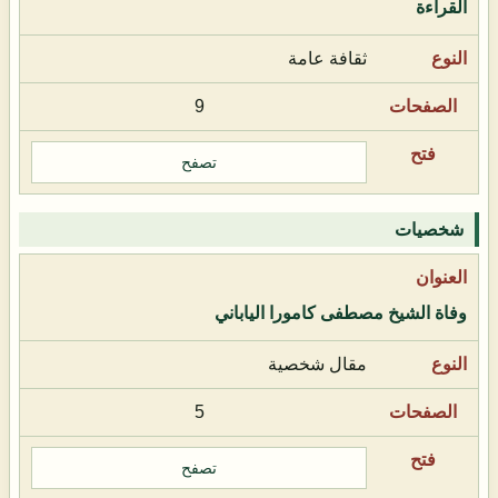
القراءة
ثقافة عامة
9
تصفح
شخصيات
وفاة الشيخ مصطفى كامورا الياباني
مقال شخصية
5
تصفح