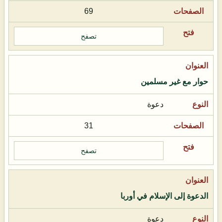
69
تصفح
حوار مع غير مسلمين
دعوة
31
تصفح
الدعوة إلى الإسلام في أوربا
دعوة