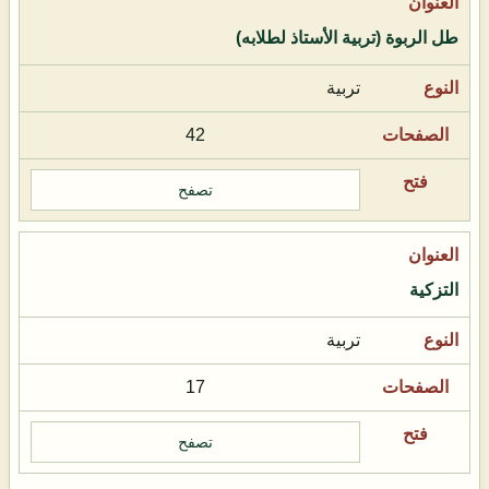
طل الربوة (تربية الأستاذ لطلابه)
تربية
42
تصفح
التزكية
تربية
17
تصفح