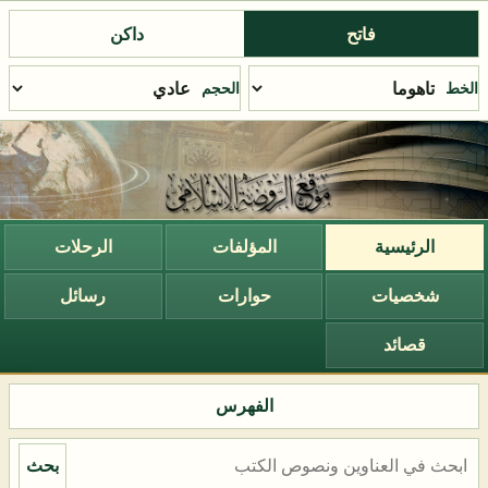
فاتح
داكن
الخط
الحجم
الرئيسية
المؤلفات
الرحلات
شخصيات
حوارات
رسائل
قصائد
الفهرس
بحث