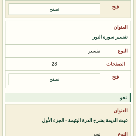
تصفح
تفسير سورة النور
تفسير
28
تصفح
نحو
غيث الديمة بشرح الدرة اليتيمة - الجزء الأول
نحو