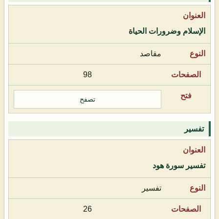
الإسلام وضرورات الحياة
مقاصد
98
تصفح
تفسير
تفسير سورة هود
تفسير
26