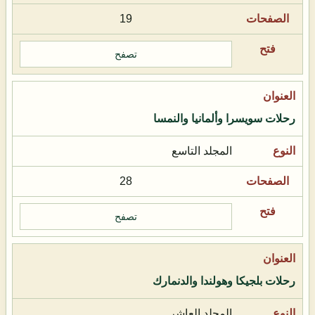
19
تصفح
رحلات سويسرا وألمانيا والنمسا
المجلد التاسع
28
تصفح
رحلات بلجيكا وهولندا والدنمارك
المجلد العاشر