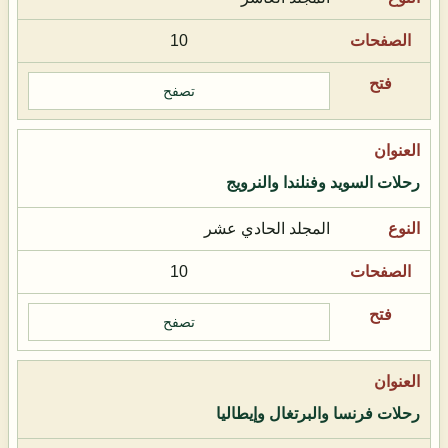
10
تصفح
رحلات السويد وفنلندا والنرويج
المجلد الحادي عشر
10
تصفح
رحلات فرنسا والبرتغال وإيطاليا