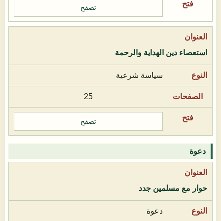
تصفح
استعصاء دين الهداية والرحمة
سياسة شرعية
25
تصفح
دعوة
حوار مع مسلمين جدد
دعوة