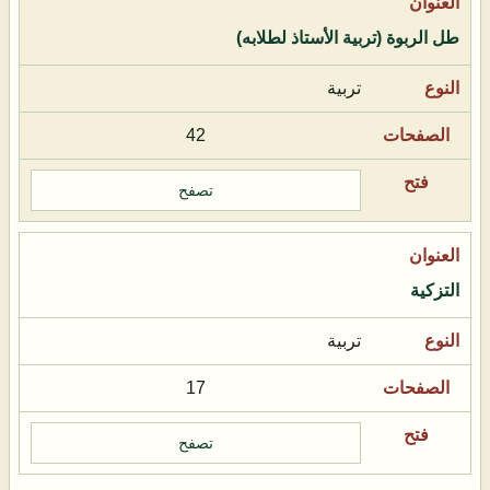
طل الربوة (تربية الأستاذ لطلابه)
تربية
42
تصفح
التزكية
تربية
17
تصفح