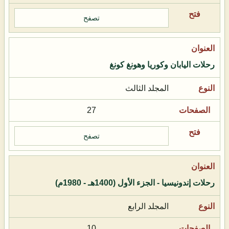
تصفح
رحلات اليابان وكوريا وهونغ كونغ
المجلد الثالث
27
تصفح
رحلات إندونيسيا - الجزء الأول (1400هـ - 1980م)
المجلد الرابع
10