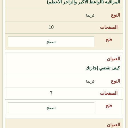
المراقبة (الواعظ الأكبر والزاجر الأعظم)
تربية
10
تصفح
كيف تقضي إجازتك
تربية
7
تصفح