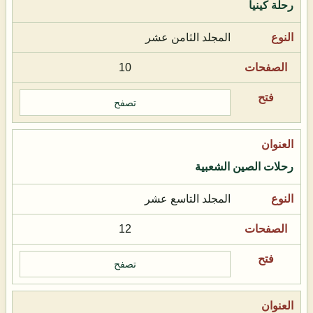
رحلة كينيا
المجلد الثامن عشر
10
تصفح
رحلات الصين الشعبية
المجلد التاسع عشر
12
تصفح