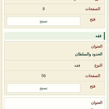
8
تصفح
فقه
الحدود والسلطان
فقه
56
تصفح