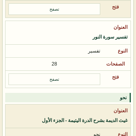
تصفح
تفسير سورة النور
تفسير
28
تصفح
نحو
غيث الديمة بشرح الدرة اليتيمة - الجزء الأول
نحو