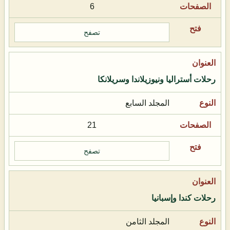
6
تصفح
رحلات أستراليا ونيوزيلاندا وسريلانكا
المجلد السابع
21
تصفح
رحلات كندا وإسبانيا
المجلد الثامن