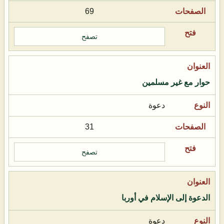
69
تصفح
حوار مع غير مسلمين
دعوة
31
تصفح
الدعوة إلى الإسلام في أوربا
دعوة