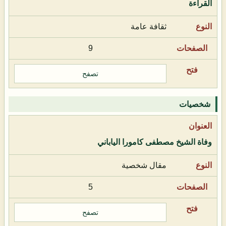
القراءة
ثقافة عامة
9
تصفح
شخصيات
وفاة الشيخ مصطفى كامورا الياباني
مقال شخصية
5
تصفح