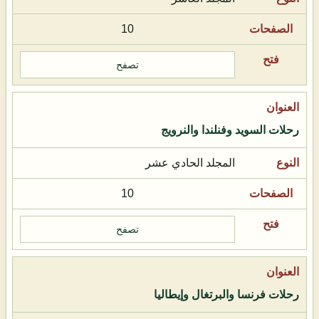
10
تصفح
رحلات السويد وفنلندا والنرويج
المجلد الحادي عشر
10
تصفح
رحلات فرنسا والبرتغال وإيطاليا