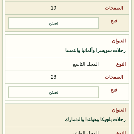
19
تصفح
رحلات سويسرا وألمانيا والنمسا
المجلد التاسع
28
تصفح
رحلات بلجيكا وهولندا والدنمارك
المجلد العاشر