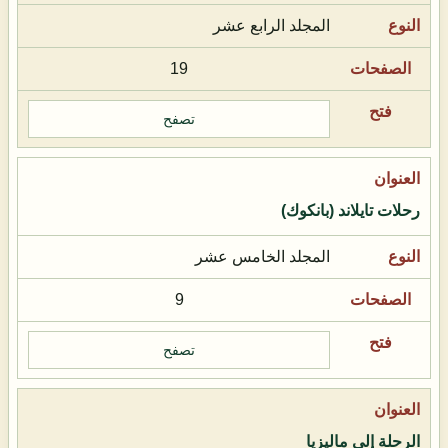
المجلد الرابع عشر
19
تصفح
رحلات تايلاند (بانكوك)
المجلد الخامس عشر
9
تصفح
الرحلة إلى ماليزيا