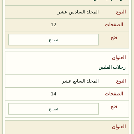
المجلد السادس عشر
12
تصفح
رحلات الفلبين
المجلد السابع عشر
14
تصفح