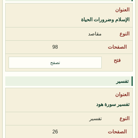
الإسلام وضرورات الحياة
مقاصد
98
تصفح
تفسير
تفسير سورة هود
تفسير
26