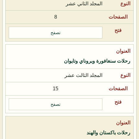
المجلد الثاني عشر
8
تصفح
رحلات سنغافورة وبروناي وتايوان
المجلد الثالث عشر
15
تصفح
رحلات باكستان والهند