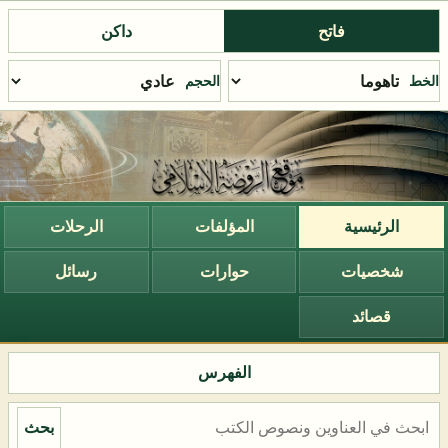
فاتح
داكن
الخط
الحجم
الرئيسية
المؤلفات
الرحلات
شخصيات
حوارات
رسائل
قصائد
الفهرس
بحث