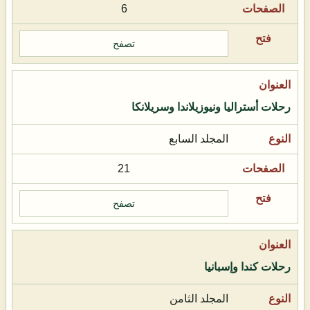
6
تصفح
رحلات أستراليا ونيوزيلاندا وسريلانكا
المجلد السابع
21
تصفح
رحلات كندا وإسبانيا
المجلد الثامن