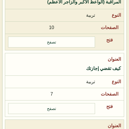
المراقبة (الواعظ الأكبر والزاجر الأعظم)
تربية
10
تصفح
كيف تقضي إجازتك
تربية
7
تصفح