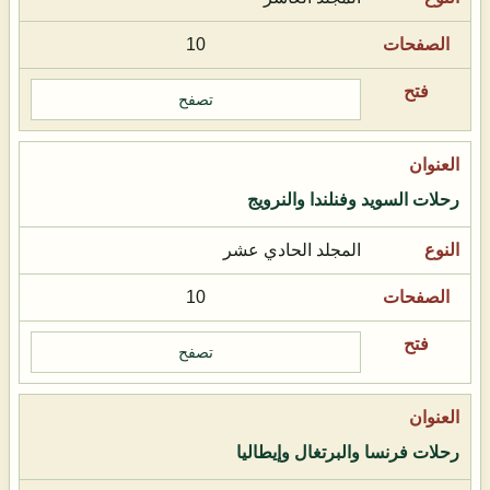
10
تصفح
رحلات السويد وفنلندا والنرويج
المجلد الحادي عشر
10
تصفح
رحلات فرنسا والبرتغال وإيطاليا