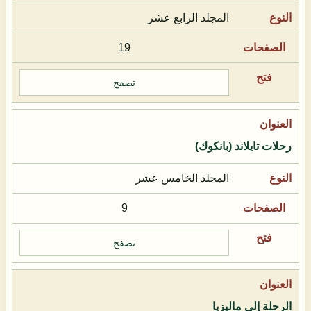
المجلد الرابع عشر
19
تصفح
رحلات تايلاند (بانكوك)
المجلد الخامس عشر
9
تصفح
الرحلة إلى ماليزيا