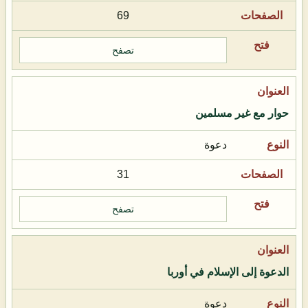
69
تصفح
حوار مع غير مسلمين
دعوة
31
تصفح
الدعوة إلى الإسلام في أوربا
دعوة