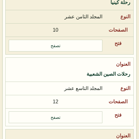
رحلة كينيا
المجلد الثامن عشر
10
تصفح
رحلات الصين الشعبية
المجلد التاسع عشر
12
تصفح