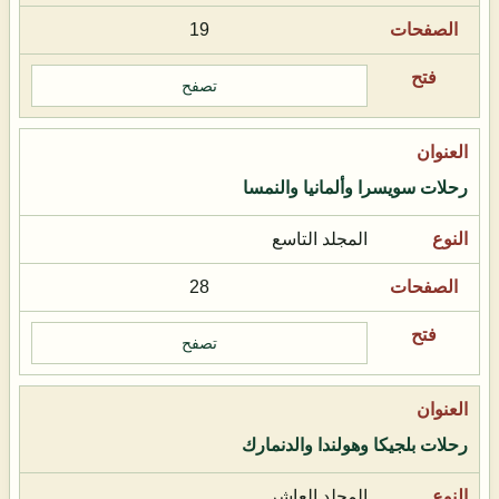
19
تصفح
رحلات سويسرا وألمانيا والنمسا
المجلد التاسع
28
تصفح
رحلات بلجيكا وهولندا والدنمارك
المجلد العاشر