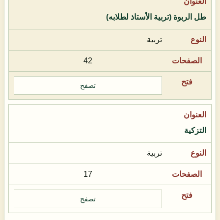
طل الربوة (تربية الأستاذ لطلابه)
تربية
42
تصفح
التزكية
تربية
17
تصفح