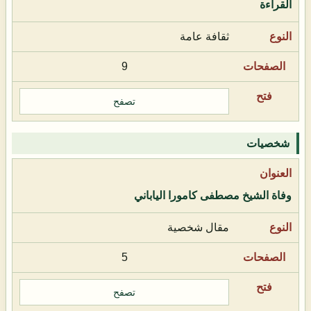
القراءة
ثقافة عامة
9
تصفح
شخصيات
وفاة الشيخ مصطفى كامورا الياباني
مقال شخصية
5
تصفح