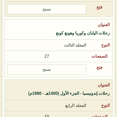
تصفح
رحلات اليابان وكوريا وهونغ كونغ
المجلد الثالث
27
تصفح
رحلات إندونيسيا - الجزء الأول (1400هـ - 1980م)
المجلد الرابع
10