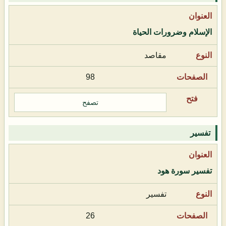
الإسلام وضرورات الحياة
مقاصد
98
تصفح
تفسير
تفسير سورة هود
تفسير
26