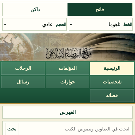
فاتح
داكن
الخط
الحجم
الرئيسية
المؤلفات
الرحلات
شخصيات
حوارات
رسائل
قصائد
الفهرس
بحث