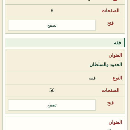
8
تصفح
فقه
الحدود والسلطان
فقه
56
تصفح