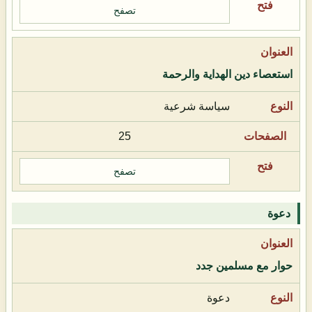
تصفح
استعصاء دين الهداية والرحمة
سياسة شرعية
25
تصفح
دعوة
حوار مع مسلمين جدد
دعوة