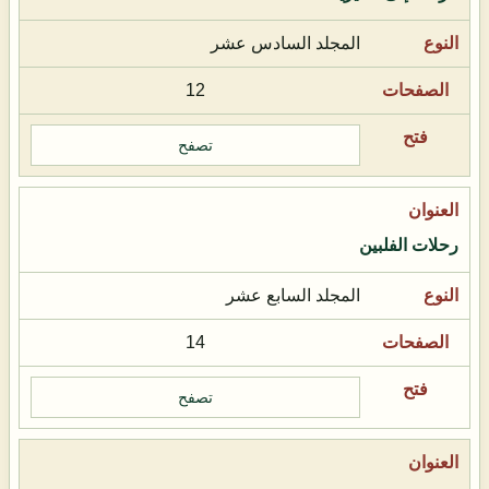
المجلد السادس عشر
12
تصفح
رحلات الفلبين
المجلد السابع عشر
14
تصفح