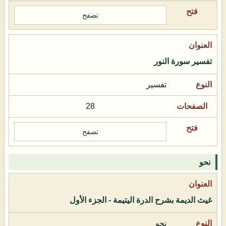
تصفح
تفسير سورة النور
تفسير
28
تصفح
نحو
غيث الديمة بشرح الدرة اليتيمة - الجزء الأول
نحو