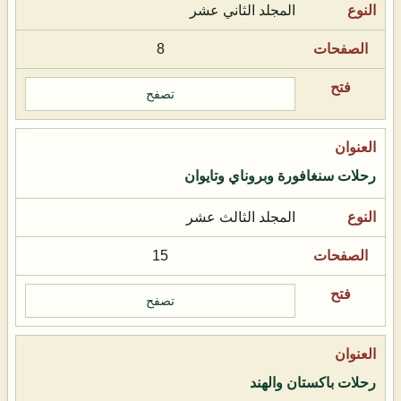
المجلد الثاني عشر
8
تصفح
رحلات سنغافورة وبروناي وتايوان
المجلد الثالث عشر
15
تصفح
رحلات باكستان والهند