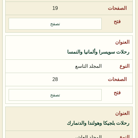
19
تصفح
رحلات سويسرا وألمانيا والنمسا
المجلد التاسع
28
تصفح
رحلات بلجيكا وهولندا والدنمارك
المجلد العاشر