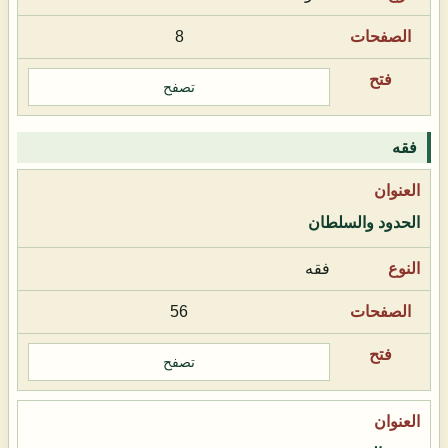
8
تصفح
فقه
الحدود والسلطان
فقه
56
تصفح