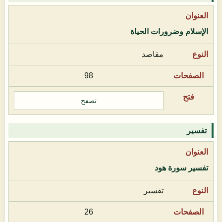
الإسلام وضرورات الحياة
مقاصد
98
تصفح
تفسير
تفسير سورة هود
تفسير
26