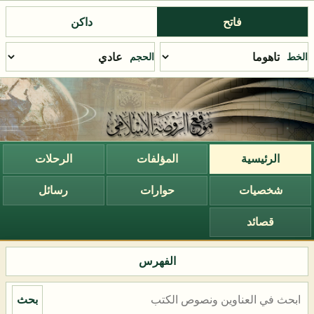
فاتح
داكن
الخط
الحجم
الرئيسية
المؤلفات
الرحلات
شخصيات
حوارات
رسائل
قصائد
الفهرس
بحث