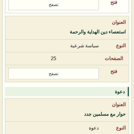
تصفح
استعصاء دين الهداية والرحمة
سياسة شرعية
25
تصفح
دعوة
حوار مع مسلمين جدد
دعوة