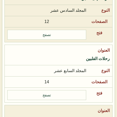
المجلد السادس عشر
12
تصفح
رحلات الفلبين
المجلد السابع عشر
14
تصفح