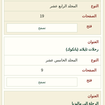
المجلد الرابع عشر
19
تصفح
رحلات تايلاند (بانكوك)
المجلد الخامس عشر
9
تصفح
الرحلة إلى ماليزيا