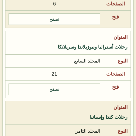
6
تصفح
رحلات أستراليا ونيوزيلاندا وسريلانكا
المجلد السابع
21
تصفح
رحلات كندا وإسبانيا
المجلد الثامن