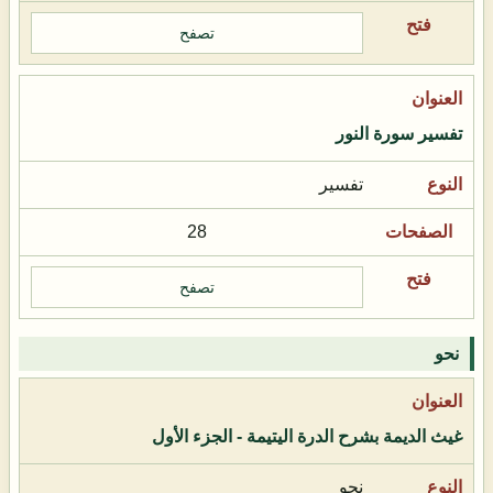
تصفح
تفسير سورة النور
تفسير
28
تصفح
نحو
غيث الديمة بشرح الدرة اليتيمة - الجزء الأول
نحو