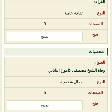
القراءة
ثقافة عامة
9
تصفح
شخصيات
وفاة الشيخ مصطفى كامورا الياباني
مقال شخصية
5
تصفح