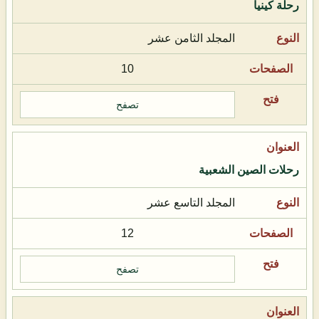
رحلة كينيا
المجلد الثامن عشر
10
تصفح
رحلات الصين الشعبية
المجلد التاسع عشر
12
تصفح