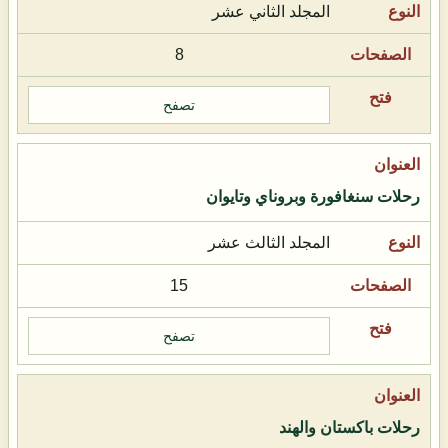
المجلد الثاني عشر
8
تصفح
رحلات سنغافورة وبروناي وتايوان
المجلد الثالث عشر
15
تصفح
رحلات باكستان والهند