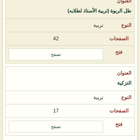
طل الربوة (تربية الأستاذ لطلابه)
تربية
42
تصفح
التزكية
تربية
17
تصفح