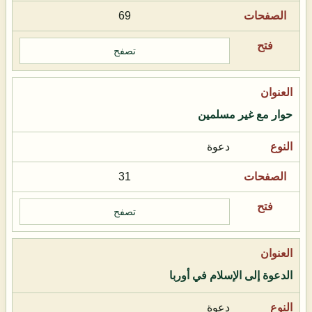
69
تصفح
حوار مع غير مسلمين
دعوة
31
تصفح
الدعوة إلى الإسلام في أوربا
دعوة