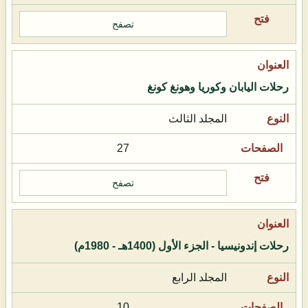
تصفح
رحلات اليابان وكوريا وهونغ كونغ
المجلد الثالث
27
تصفح
رحلات إندونيسيا - الجزء الأول (1400هـ - 1980م)
المجلد الرابع
10