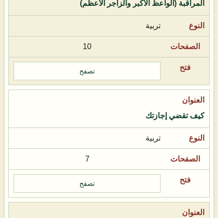
المراقبة (الواعظ الأكبر والزاجر الأعظم)
تربية
10
تصفح
كيف تقضي إجازتك
تربية
7
تصفح