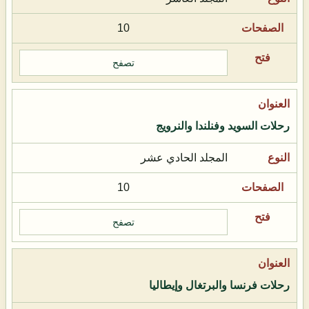
10
تصفح
رحلات السويد وفنلندا والنرويج
المجلد الحادي عشر
10
تصفح
رحلات فرنسا والبرتغال وإيطاليا