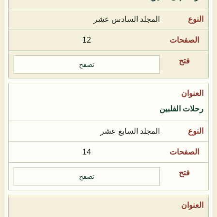
المجلد السادس عشر
12
تصفح
رحلات الفلبين
المجلد السابع عشر
14
تصفح