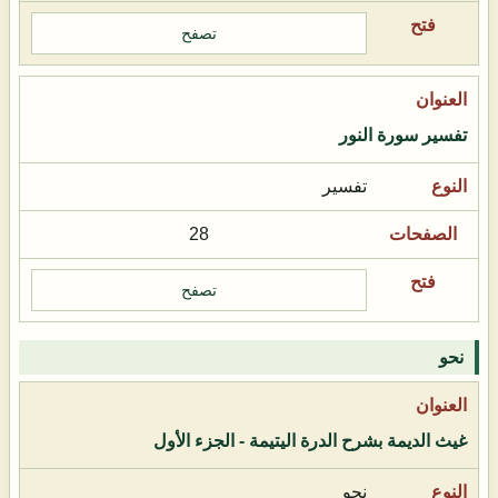
تصفح
تفسير سورة النور
تفسير
28
تصفح
نحو
غيث الديمة بشرح الدرة اليتيمة - الجزء الأول
نحو