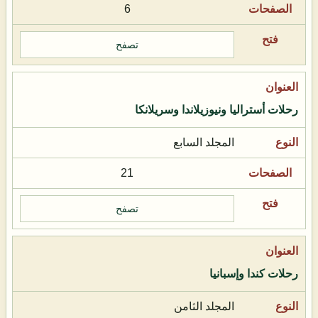
6
تصفح
رحلات أستراليا ونيوزيلاندا وسريلانكا
المجلد السابع
21
تصفح
رحلات كندا وإسبانيا
المجلد الثامن