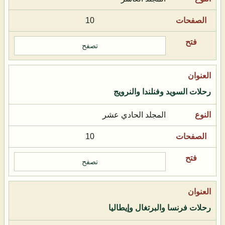
10
تصفح
رحلات السويد وفنلندا والنرويج
المجلد الحادي عشر
10
تصفح
رحلات فرنسا والبرتغال وإيطاليا