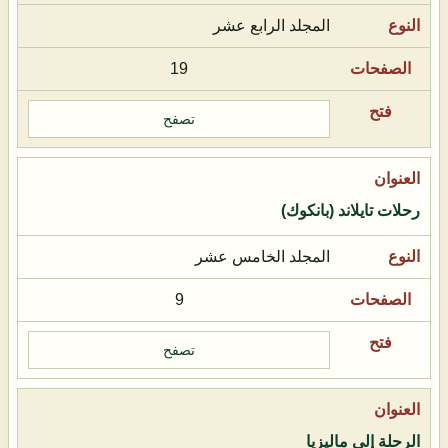
المجلد الرابع عشر
19
تصفح
رحلات تايلاند (بانكوك)
المجلد الخامس عشر
9
تصفح
الرحلة إلى ماليزيا