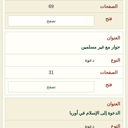
69
تصفح
حوار مع غير مسلمين
دعوة
31
تصفح
الدعوة إلى الإسلام في أوربا
دعوة