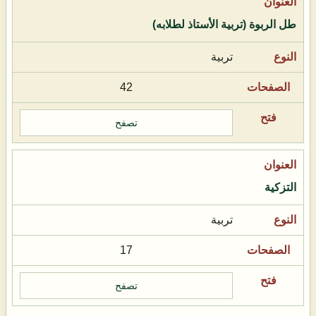
طل الربوة (تربية الأستاذ لطلابه)
تربية
42
تصفح
التزكية
تربية
17
تصفح