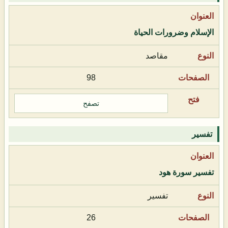
الإسلام وضرورات الحياة
مقاصد
98
تصفح
تفسير
تفسير سورة هود
تفسير
26