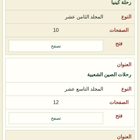
رحلة كينيا
المجلد الثامن عشر
10
تصفح
رحلات الصين الشعبية
المجلد التاسع عشر
12
تصفح