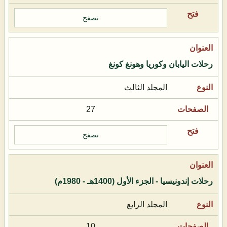
تصفح
رحلات اليابان وكوريا وهونغ كونغ
المجلد الثالث
27
تصفح
رحلات إندونيسيا - الجزء الأول (1400هـ - 1980م)
المجلد الرابع
10