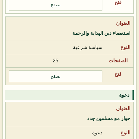
تصفح
استعصاء دين الهداية والرحمة
سياسة شرعية
25
تصفح
دعوة
حوار مع مسلمين جدد
دعوة