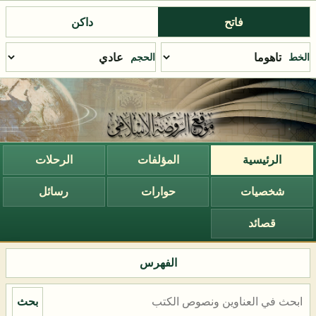
فاتح
داكن
الخط
الحجم
الرئيسية
المؤلفات
الرحلات
شخصيات
حوارات
رسائل
قصائد
الفهرس
بحث