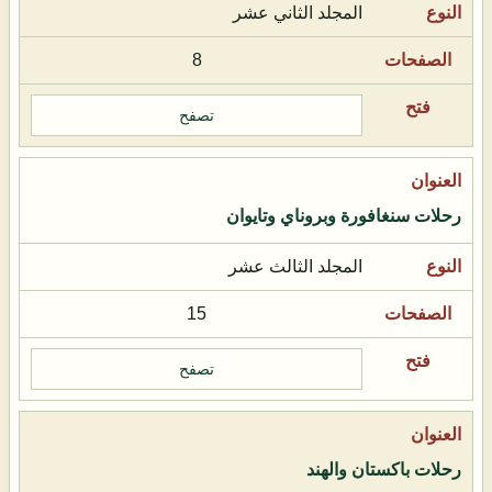
المجلد الثاني عشر
8
تصفح
رحلات سنغافورة وبروناي وتايوان
المجلد الثالث عشر
15
تصفح
رحلات باكستان والهند