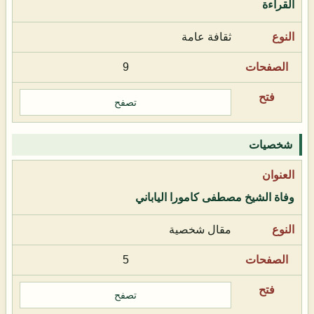
القراءة
ثقافة عامة
9
تصفح
شخصيات
وفاة الشيخ مصطفى كامورا الياباني
مقال شخصية
5
تصفح