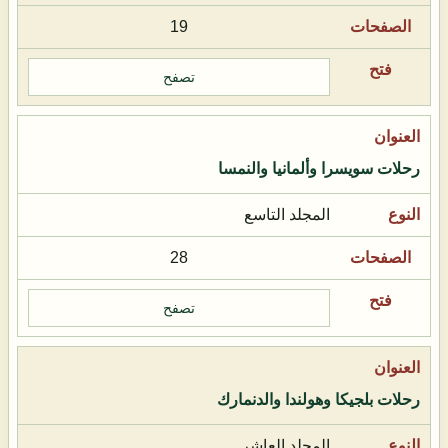
19
تصفح
رحلات سويسرا وألمانيا والنمسا
المجلد التاسع
28
تصفح
رحلات بلجيكا وهولندا والدنمارك
المجلد العاشر