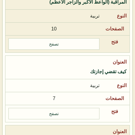
المراقبة (الواعظ الأكبر والزاجر الأعظم)
تربية
10
تصفح
كيف تقضي إجازتك
تربية
7
تصفح