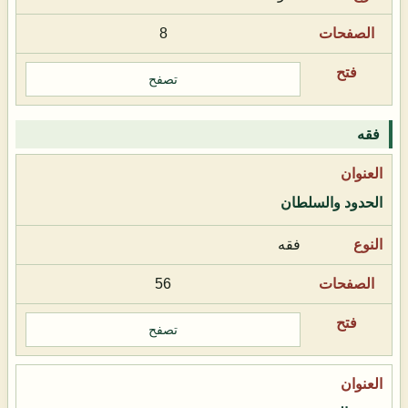
8
تصفح
فقه
الحدود والسلطان
فقه
56
تصفح