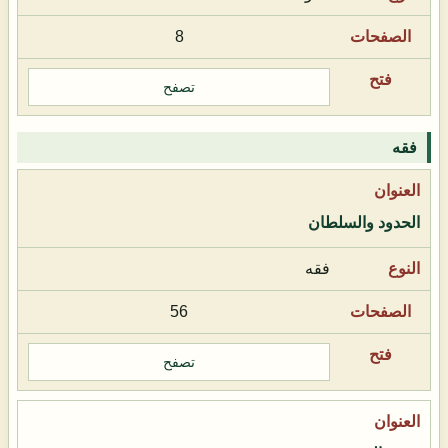
8
تصفح
فقه
الحدود والسلطان
فقه
56
تصفح