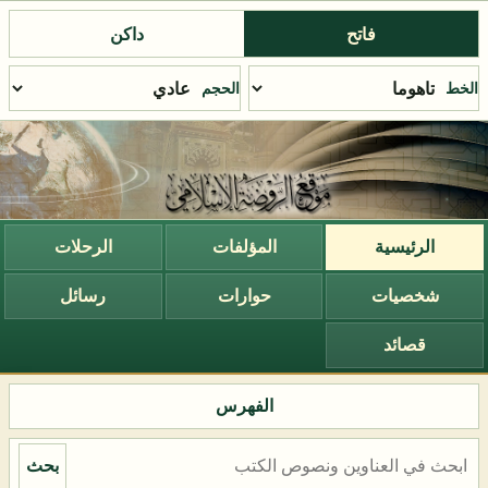
فاتح
داكن
الخط
الحجم
الرئيسية
المؤلفات
الرحلات
شخصيات
حوارات
رسائل
قصائد
الفهرس
بحث