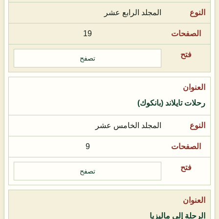
المجلد الرابع عشر
19
تصفح
رحلات تايلاند (بانكوك)
المجلد الخامس عشر
9
تصفح
الرحلة إلى ماليزيا