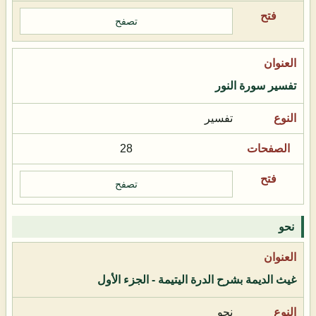
تصفح
تفسير سورة النور
تفسير
28
تصفح
نحو
غيث الديمة بشرح الدرة اليتيمة - الجزء الأول
نحو