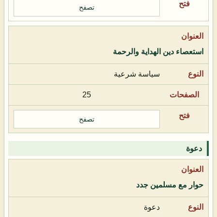
تصفح
استعصاء دين الهداية والرحمة
سياسة شرعية
25
تصفح
دعوة
حوار مع مسلمين جدد
دعوة