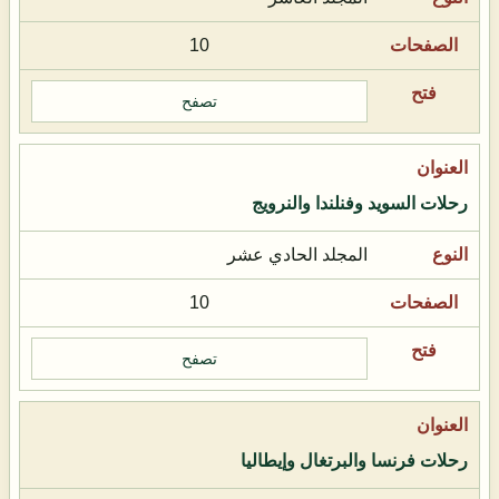
10
تصفح
رحلات السويد وفنلندا والنرويج
المجلد الحادي عشر
10
تصفح
رحلات فرنسا والبرتغال وإيطاليا