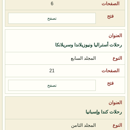
6
تصفح
رحلات أستراليا ونيوزيلاندا وسريلانكا
المجلد السابع
21
تصفح
رحلات كندا وإسبانيا
المجلد الثامن