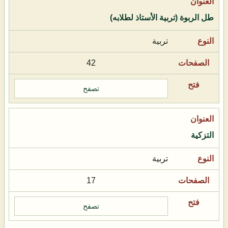
طل الربوة (تربية الأستاذ لطلابه)
تربية
42
تصفح
التزكية
تربية
17
تصفح