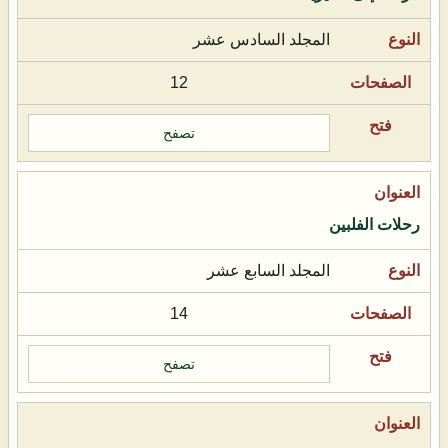
المجلد السادس عشر
12
تصفح
رحلات الفلبين
المجلد السابع عشر
14
تصفح