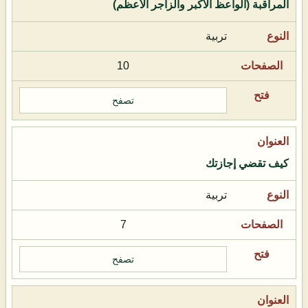
المراقبة (الواعظ الأكبر والزاجر الأعظم)
تربية
10
تصفح
كيف تقضي إجازتك
تربية
7
تصفح