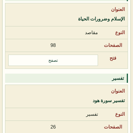
الإسلام وضرورات الحياة
مقاصد
98
تصفح
تفسير
تفسير سورة هود
تفسير
26