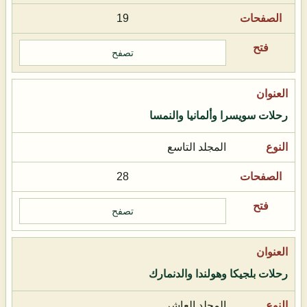
19
تصفح
رحلات سويسرا وألمانيا والنمسا
المجلد التاسع
28
تصفح
رحلات بلجيكا وهولندا والدنمارك
المجلد العاشر