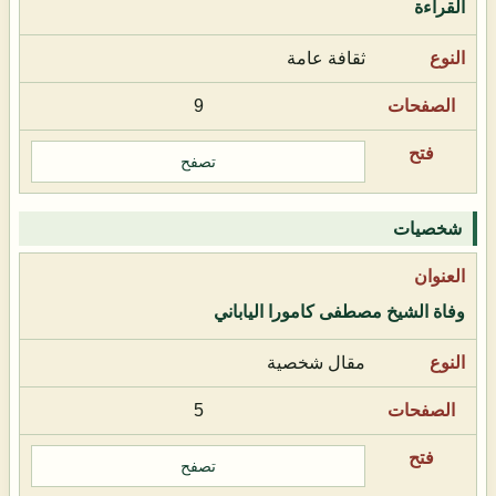
القراءة
ثقافة عامة
9
تصفح
شخصيات
وفاة الشيخ مصطفى كامورا الياباني
مقال شخصية
5
تصفح