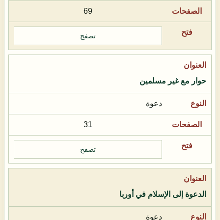
69
تصفح
حوار مع غير مسلمين
دعوة
31
تصفح
الدعوة إلى الإسلام في أوربا
دعوة