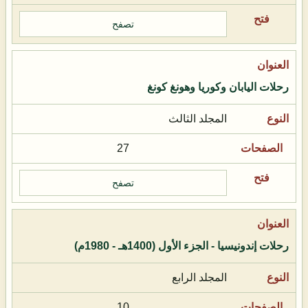
تصفح
رحلات اليابان وكوريا وهونغ كونغ
المجلد الثالث
27
تصفح
رحلات إندونيسيا - الجزء الأول (1400هـ - 1980م)
المجلد الرابع
10