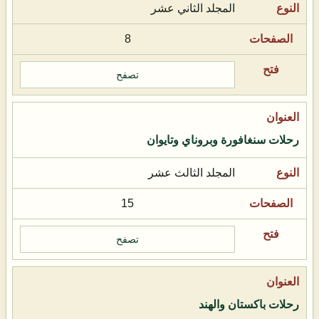
المجلد الثاني عشر
8
تصفح
رحلات سنغافورة وبروناي وتايوان
المجلد الثالث عشر
15
تصفح
رحلات باكستان والهند