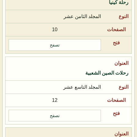
رحلة كينيا
المجلد الثامن عشر
10
تصفح
رحلات الصين الشعبية
المجلد التاسع عشر
12
تصفح