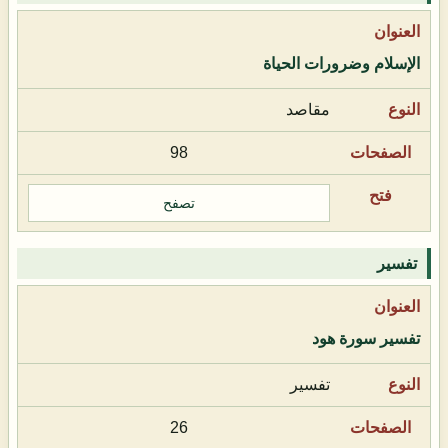
الإسلام وضرورات الحياة
مقاصد
98
تصفح
تفسير
تفسير سورة هود
تفسير
26