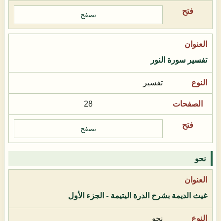
تصفح
تفسير سورة النور
تفسير
28
تصفح
نحو
غيث الديمة بشرح الدرة اليتيمة - الجزء الأول
نحو