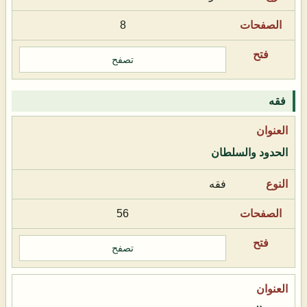
8
تصفح
فقه
الحدود والسلطان
فقه
56
تصفح