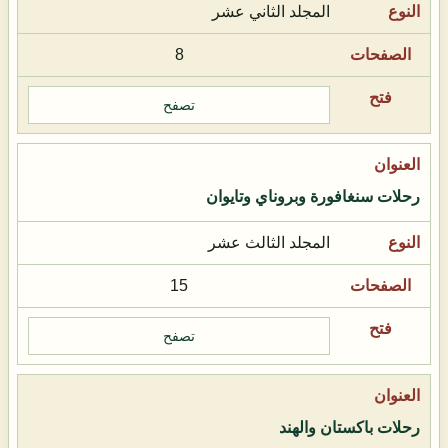
المجلد الثاني عشر
8
تصفح
رحلات سنغافورة وبروناي وتايوان
المجلد الثالث عشر
15
تصفح
رحلات باكستان والهند