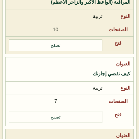
المراقبة (الواعظ الأكبر والزاجر الأعظم)
تربية
10
تصفح
كيف تقضي إجازتك
تربية
7
تصفح