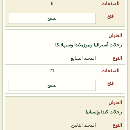
6
تصفح
رحلات أستراليا ونيوزيلاندا وسريلانكا
المجلد السابع
21
تصفح
رحلات كندا وإسبانيا
المجلد الثامن