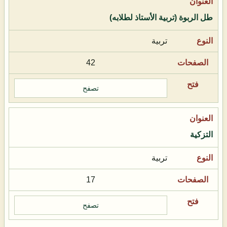
طل الربوة (تربية الأستاذ لطلابه)
تربية
42
تصفح
التزكية
تربية
17
تصفح