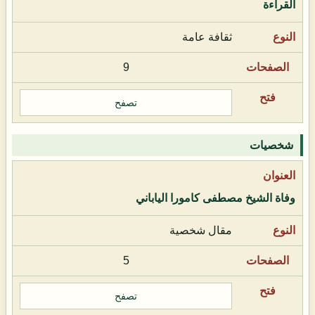
القراءة
ثقافة عامة
9
تصفح
شخصيات
وفاة الشيخ مصطفى كامورا الياباني
مقال شخصية
5
تصفح