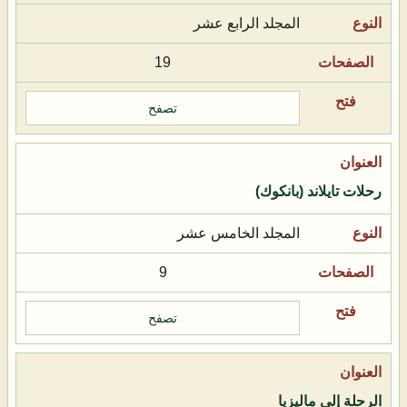
المجلد الرابع عشر
19
تصفح
رحلات تايلاند (بانكوك)
المجلد الخامس عشر
9
تصفح
الرحلة إلى ماليزيا