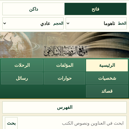
فاتح
داكن
الخط
الحجم
الرئيسية
المؤلفات
الرحلات
شخصيات
حوارات
رسائل
قصائد
الفهرس
بحث