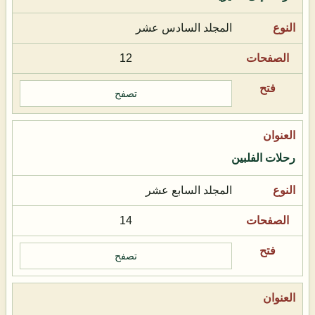
المجلد السادس عشر
12
تصفح
رحلات الفلبين
المجلد السابع عشر
14
تصفح