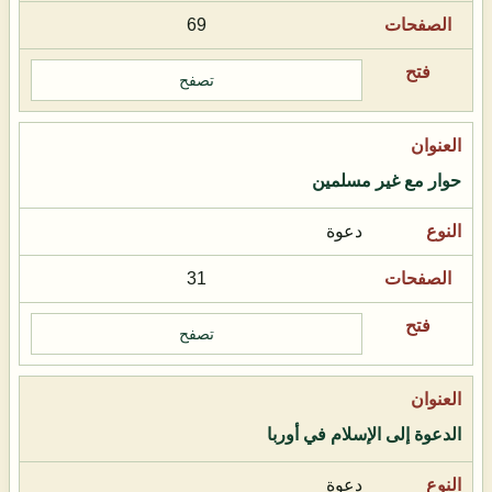
69
تصفح
حوار مع غير مسلمين
دعوة
31
تصفح
الدعوة إلى الإسلام في أوربا
دعوة