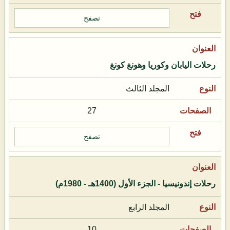
تصفح
رحلات اليابان وكوريا وهونغ كونغ
المجلد الثالث
27
تصفح
رحلات إندونيسيا - الجزء الأول (1400هـ - 1980م)
المجلد الرابع
10