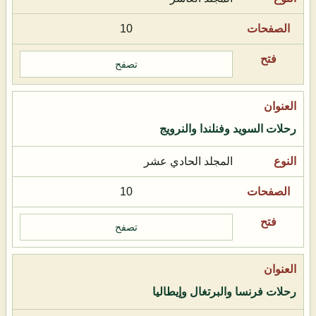
10
تصفح
رحلات السويد وفنلندا والنرويج
المجلد الحادي عشر
10
تصفح
رحلات فرنسا والبرتغال وإيطاليا