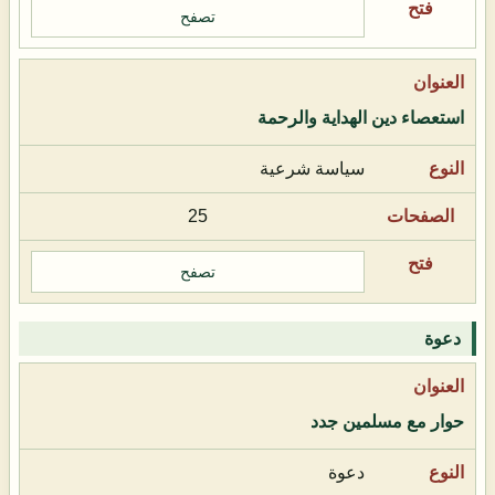
تصفح
استعصاء دين الهداية والرحمة
سياسة شرعية
25
تصفح
دعوة
حوار مع مسلمين جدد
دعوة