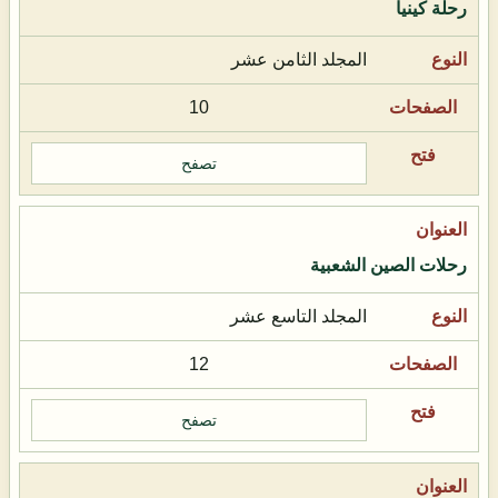
رحلة كينيا
المجلد الثامن عشر
10
تصفح
رحلات الصين الشعبية
المجلد التاسع عشر
12
تصفح