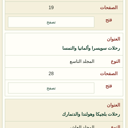
19
تصفح
رحلات سويسرا وألمانيا والنمسا
المجلد التاسع
28
تصفح
رحلات بلجيكا وهولندا والدنمارك
المجلد العاشر