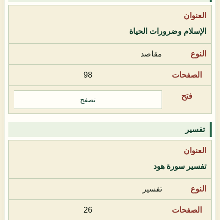
الإسلام وضرورات الحياة
مقاصد
98
تصفح
تفسير
تفسير سورة هود
تفسير
26