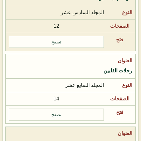
المجلد السادس عشر
12
تصفح
رحلات الفلبين
المجلد السابع عشر
14
تصفح