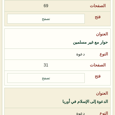
69
تصفح
حوار مع غير مسلمين
دعوة
31
تصفح
الدعوة إلى الإسلام في أوربا
دعوة