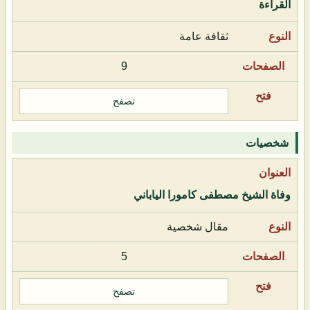
القراءة
ثقافة عامة
9
تصفح
شخصيات
وفاة الشيخ مصطفى كامورا الياباني
مقال شخصية
5
تصفح