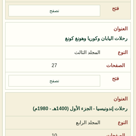
تصفح
رحلات اليابان وكوريا وهونغ كونغ
المجلد الثالث
27
تصفح
رحلات إندونيسيا - الجزء الأول (1400هـ - 1980م)
المجلد الرابع
10