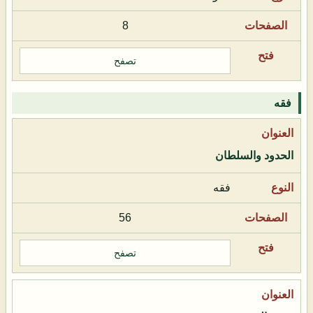
8
تصفح
فقه
الحدود والسلطان
فقه
56
تصفح