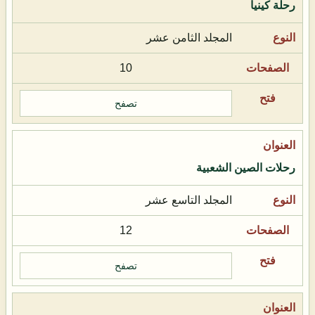
رحلة كينيا
المجلد الثامن عشر
10
تصفح
رحلات الصين الشعبية
المجلد التاسع عشر
12
تصفح