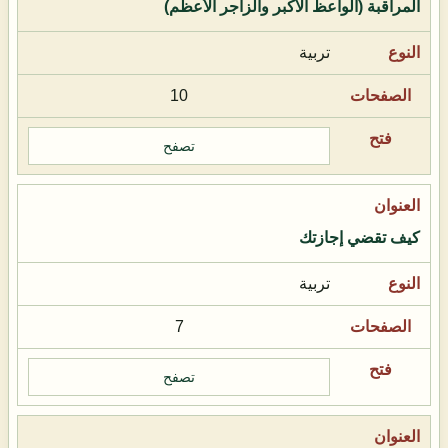
المراقبة (الواعظ الأكبر والزاجر الأعظم)
تربية
10
تصفح
كيف تقضي إجازتك
تربية
7
تصفح