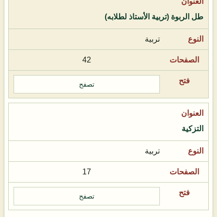
طل الربوة (تربية الأستاذ لطلابه)
تربية
42
تصفح
التزكية
تربية
17
تصفح