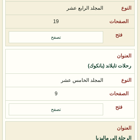
المجلد الرابع عشر
19
تصفح
رحلات تايلاند (بانكوك)
المجلد الخامس عشر
9
تصفح
الرحلة إلى ماليزيا