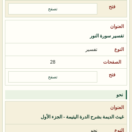
تصفح
تفسير سورة النور
تفسير
28
تصفح
نحو
غيث الديمة بشرح الدرة اليتيمة - الجزء الأول
نحو