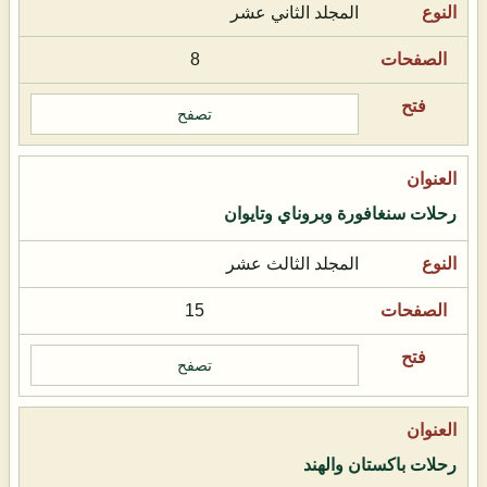
المجلد الثاني عشر
8
تصفح
رحلات سنغافورة وبروناي وتايوان
المجلد الثالث عشر
15
تصفح
رحلات باكستان والهند