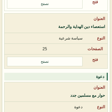
تصفح
استعصاء دين الهداية والرحمة
سياسة شرعية
25
تصفح
دعوة
حوار مع مسلمين جدد
دعوة