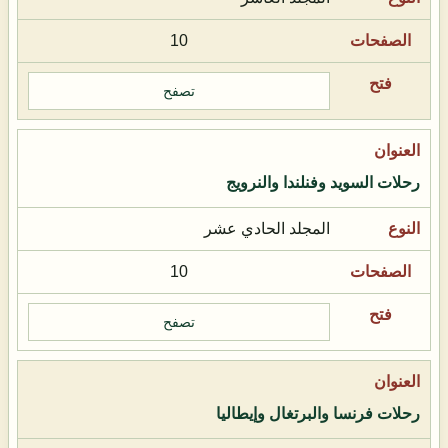
10
تصفح
رحلات السويد وفنلندا والنرويج
المجلد الحادي عشر
10
تصفح
رحلات فرنسا والبرتغال وإيطاليا