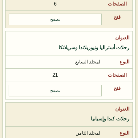
6
تصفح
رحلات أستراليا ونيوزيلاندا وسريلانكا
المجلد السابع
21
تصفح
رحلات كندا وإسبانيا
المجلد الثامن