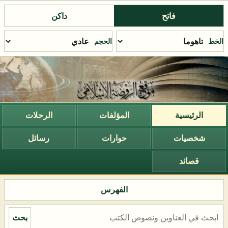
فاتح
داكن
الخط
الحجم
الرئيسية
المؤلفات
الرحلات
شخصيات
حوارات
رسائل
قصائد
الفهرس
بحث