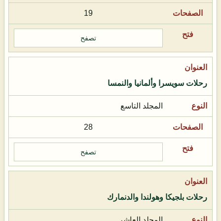
19
تصفح
رحلات سويسرا وألمانيا والنمسا
المجلد التاسع
28
تصفح
رحلات بلجيكا وهولندا والدنمارك
المجلد العاشر