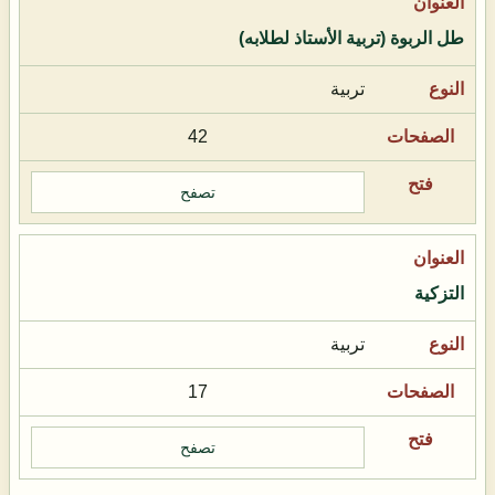
طل الربوة (تربية الأستاذ لطلابه)
تربية
42
تصفح
التزكية
تربية
17
تصفح