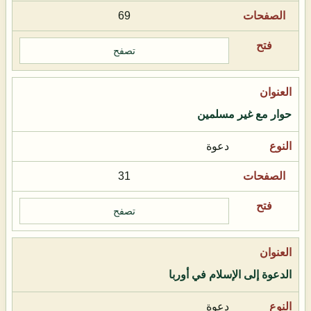
69
تصفح
حوار مع غير مسلمين
دعوة
31
تصفح
الدعوة إلى الإسلام في أوربا
دعوة