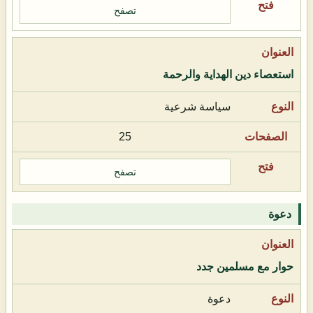
تصفح
استعصاء دين الهداية والرحمة
سياسة شرعية
25
تصفح
دعوة
حوار مع مسلمين جدد
دعوة