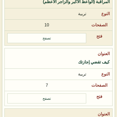
المراقبة (الواعظ الأكبر والزاجر الأعظم)
تربية
10
تصفح
كيف تقضي إجازتك
تربية
7
تصفح