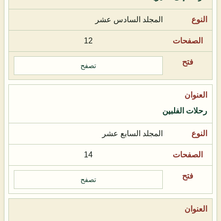
المجلد السادس عشر
12
تصفح
رحلات الفلبين
المجلد السابع عشر
14
تصفح