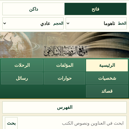
فاتح
داكن
الخط
الحجم
الرئيسية
المؤلفات
الرحلات
شخصيات
حوارات
رسائل
قصائد
الفهرس
بحث