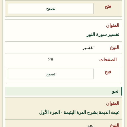
تصفح
تفسير سورة النور
تفسير
28
تصفح
نحو
غيث الديمة بشرح الدرة اليتيمة - الجزء الأول
نحو