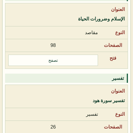
الإسلام وضرورات الحياة
مقاصد
98
تصفح
تفسير
تفسير سورة هود
تفسير
26