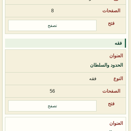
8
تصفح
فقه
الحدود والسلطان
فقه
56
تصفح