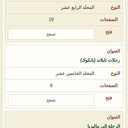
المجلد الرابع عشر
19
تصفح
رحلات تايلاند (بانكوك)
المجلد الخامس عشر
9
تصفح
الرحلة إلى ماليزيا