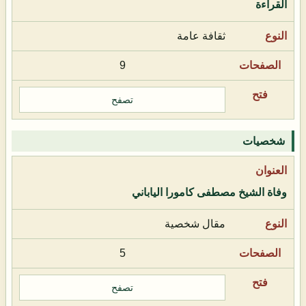
القراءة
ثقافة عامة
9
تصفح
شخصيات
وفاة الشيخ مصطفى كامورا الياباني
مقال شخصية
5
تصفح