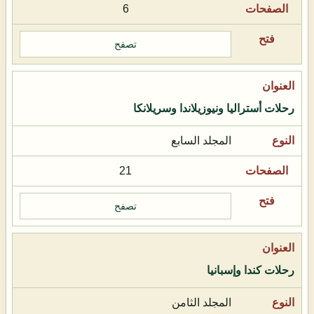
6
تصفح
رحلات أستراليا ونيوزيلاندا وسريلانكا
المجلد السابع
21
تصفح
رحلات كندا وإسبانيا
المجلد الثامن