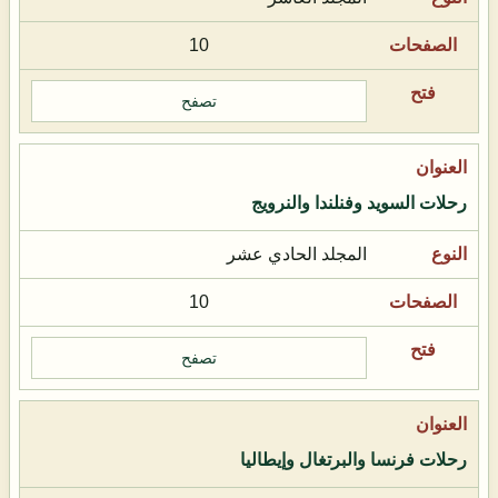
10
تصفح
رحلات السويد وفنلندا والنرويج
المجلد الحادي عشر
10
تصفح
رحلات فرنسا والبرتغال وإيطاليا