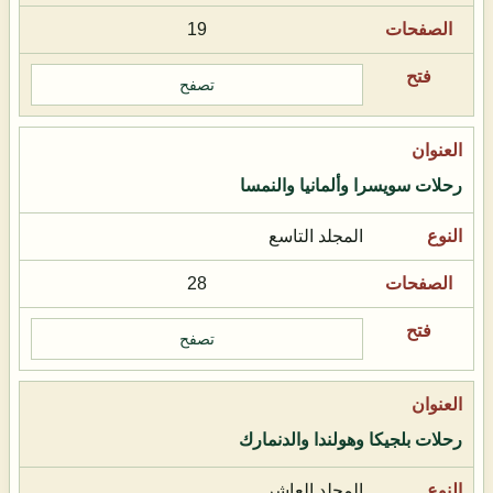
19
تصفح
رحلات سويسرا وألمانيا والنمسا
المجلد التاسع
28
تصفح
رحلات بلجيكا وهولندا والدنمارك
المجلد العاشر