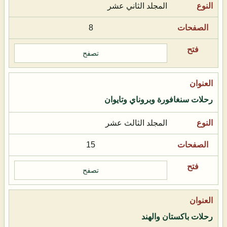
المجلد الثاني عشر
8
تصفح
رحلات سنغافورة وبروناي وتايوان
المجلد الثالث عشر
15
تصفح
رحلات باكستان والهند