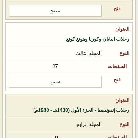
تصفح
رحلات اليابان وكوريا وهونغ كونغ
المجلد الثالث
27
تصفح
رحلات إندونيسيا - الجزء الأول (1400هـ - 1980م)
المجلد الرابع
10