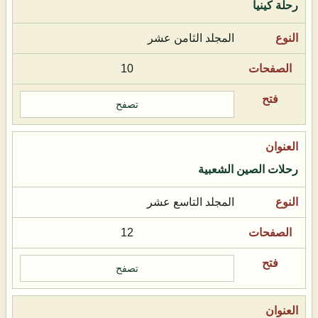
رحلة كينيا
المجلد الثامن عشر
10
تصفح
رحلات الصين الشعبية
المجلد التاسع عشر
12
تصفح