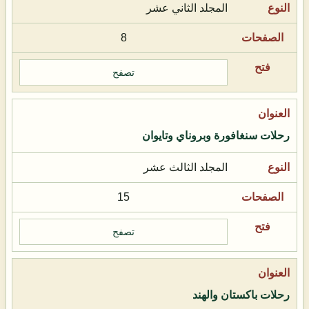
المجلد الثاني عشر
8
تصفح
رحلات سنغافورة وبروناي وتايوان
المجلد الثالث عشر
15
تصفح
رحلات باكستان والهند