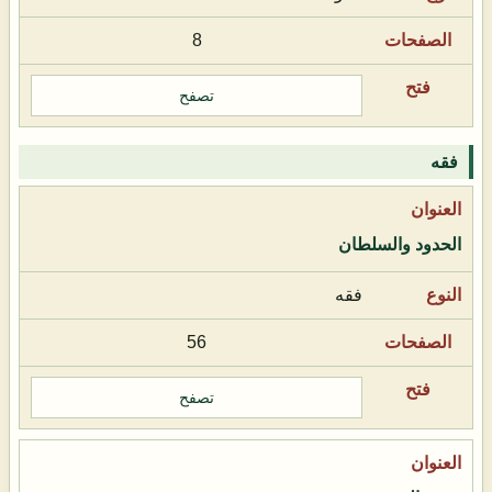
8
تصفح
فقه
الحدود والسلطان
فقه
56
تصفح