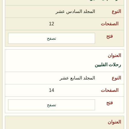
المجلد السادس عشر
12
تصفح
رحلات الفلبين
المجلد السابع عشر
14
تصفح