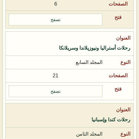
6
تصفح
رحلات أستراليا ونيوزيلاندا وسريلانكا
المجلد السابع
21
تصفح
رحلات كندا وإسبانيا
المجلد الثامن