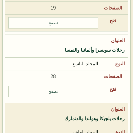
19
تصفح
رحلات سويسرا وألمانيا والنمسا
المجلد التاسع
28
تصفح
رحلات بلجيكا وهولندا والدنمارك
المجلد العاشر