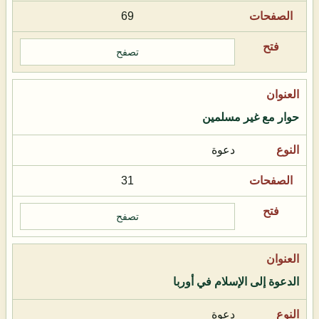
69
تصفح
حوار مع غير مسلمين
دعوة
31
تصفح
الدعوة إلى الإسلام في أوربا
دعوة