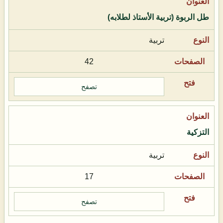
طل الربوة (تربية الأستاذ لطلابه)
تربية
42
تصفح
التزكية
تربية
17
تصفح