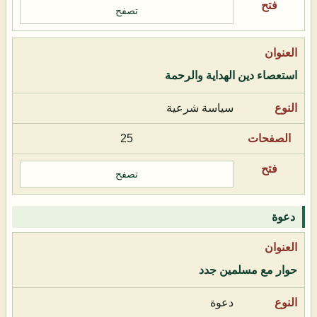
تصفح
استعصاء دين الهداية والرحمة
سياسة شرعية
25
تصفح
دعوة
حوار مع مسلمين جدد
دعوة