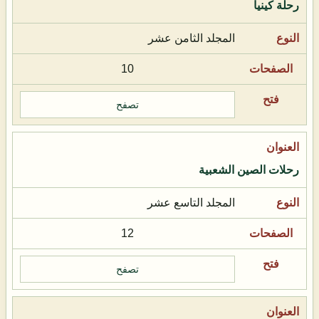
رحلة كينيا
المجلد الثامن عشر
10
تصفح
رحلات الصين الشعبية
المجلد التاسع عشر
12
تصفح