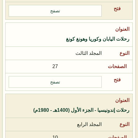
تصفح
رحلات اليابان وكوريا وهونغ كونغ
المجلد الثالث
27
تصفح
رحلات إندونيسيا - الجزء الأول (1400هـ - 1980م)
المجلد الرابع
10