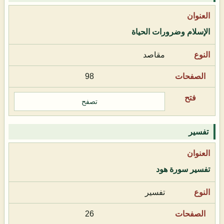
الإسلام وضرورات الحياة
مقاصد
98
تصفح
تفسير
تفسير سورة هود
تفسير
26