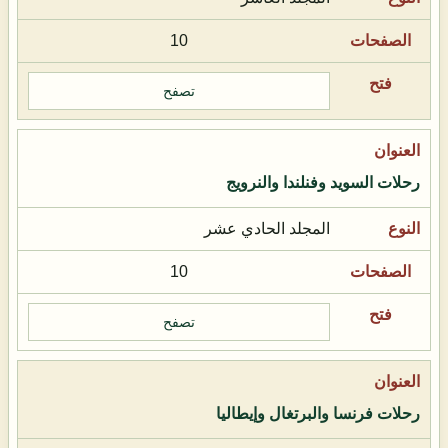
10
تصفح
رحلات السويد وفنلندا والنرويج
المجلد الحادي عشر
10
تصفح
رحلات فرنسا والبرتغال وإيطاليا