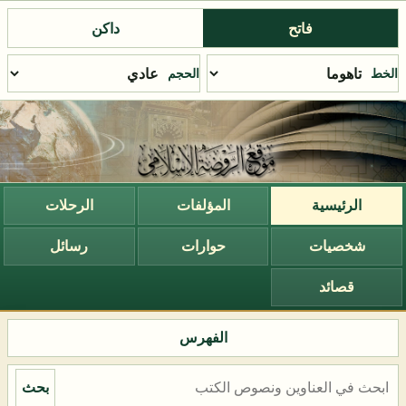
فاتح
داكن
الخط
الحجم
الرئيسية
المؤلفات
الرحلات
شخصيات
حوارات
رسائل
قصائد
الفهرس
بحث