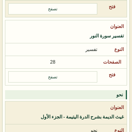
تصفح
تفسير سورة النور
تفسير
28
تصفح
نحو
غيث الديمة بشرح الدرة اليتيمة - الجزء الأول
نحو