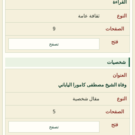
القراءة
ثقافة عامة
9
تصفح
شخصيات
وفاة الشيخ مصطفى كامورا الياباني
مقال شخصية
5
تصفح