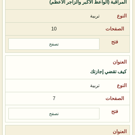
المراقبة (الواعظ الأكبر والزاجر الأعظم)
تربية
10
تصفح
كيف تقضي إجازتك
تربية
7
تصفح