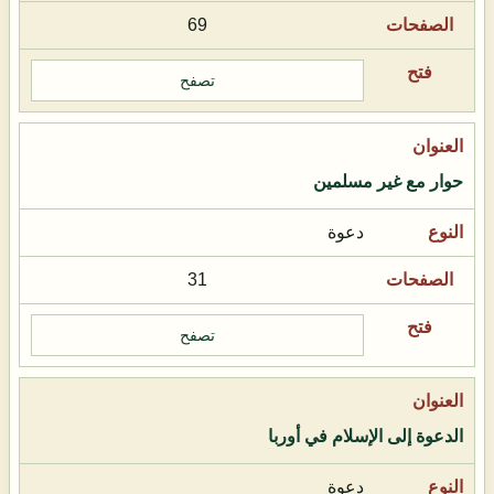
69
تصفح
حوار مع غير مسلمين
دعوة
31
تصفح
الدعوة إلى الإسلام في أوربا
دعوة