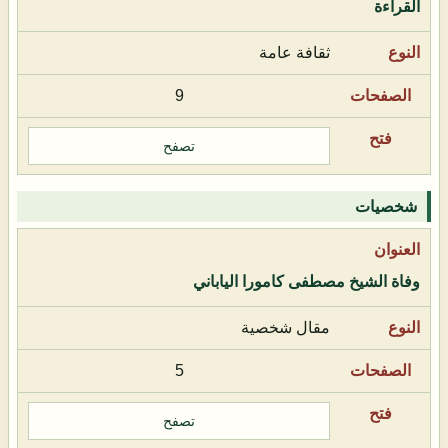
القراءة
ثقافة عامة
9
تصفح
شخصيات
وفاة الشيخ مصطفى كامورا الياباني
مقال شخصية
5
تصفح