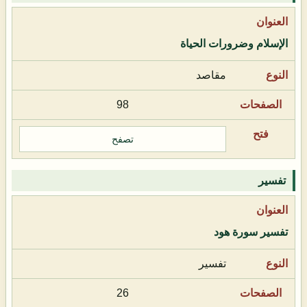
الإسلام وضرورات الحياة
مقاصد
98
تصفح
تفسير
تفسير سورة هود
تفسير
26