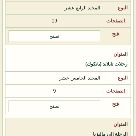
المجلد الرابع عشر
19
تصفح
رحلات تايلاند (بانكوك)
المجلد الخامس عشر
9
تصفح
الرحلة إلى ماليزيا