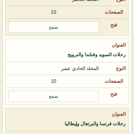
10
تصفح
رحلات السويد وفنلندا والنرويج
المجلد الحادي عشر
10
تصفح
رحلات فرنسا والبرتغال وإيطاليا