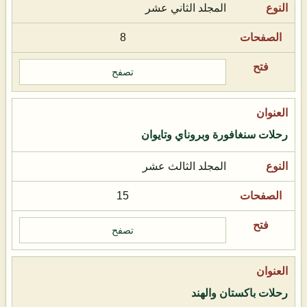
المجلد الثاني عشر
8
تصفح
رحلات سنغافورة وبروناي وتايوان
المجلد الثالث عشر
15
تصفح
رحلات باكستان والهند