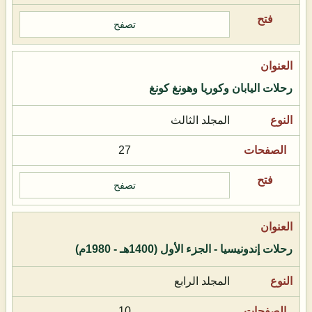
تصفح
رحلات اليابان وكوريا وهونغ كونغ
المجلد الثالث
27
تصفح
رحلات إندونيسيا - الجزء الأول (1400هـ - 1980م)
المجلد الرابع
10