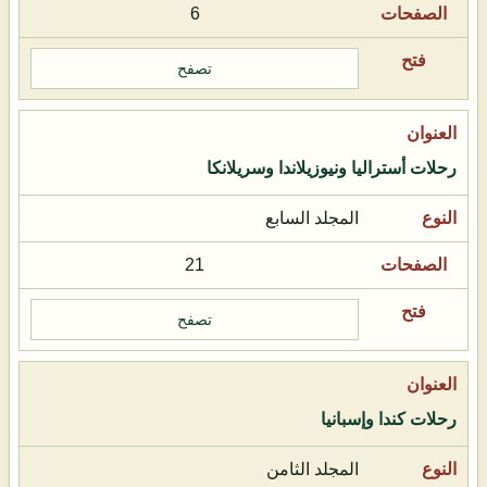
6
تصفح
رحلات أستراليا ونيوزيلاندا وسريلانكا
المجلد السابع
21
تصفح
رحلات كندا وإسبانيا
المجلد الثامن