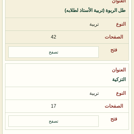
طل الربوة (تربية الأستاذ لطلابه)
تربية
42
تصفح
التزكية
تربية
17
تصفح