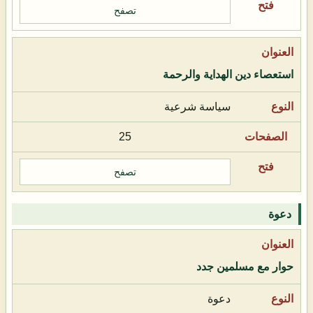
تصفح
استعصاء دين الهداية والرحمة
سياسة شرعية
25
تصفح
دعوة
حوار مع مسلمين جدد
دعوة