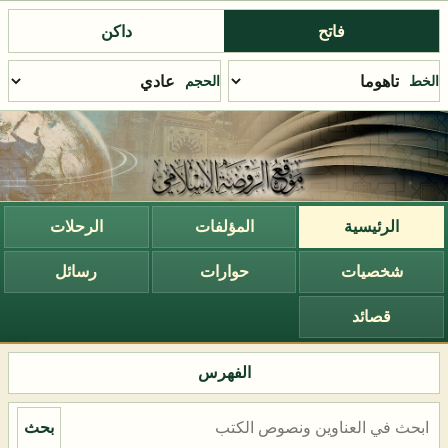
فاتح
داكن
الخط
الحجم
الرئيسية
المؤلفات
الرحلات
شخصيات
حوارات
رسائل
قصائد
الفهرس
بحث