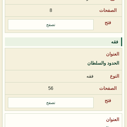
8
تصفح
فقه
الحدود والسلطان
فقه
56
تصفح