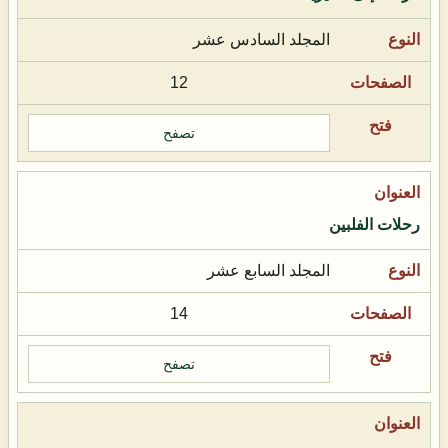
المجلد السادس عشر
12
تصفح
رحلات الفلبين
المجلد السابع عشر
14
تصفح