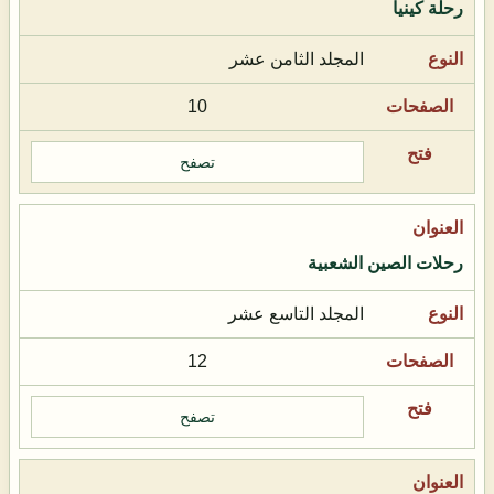
رحلة كينيا
المجلد الثامن عشر
10
تصفح
رحلات الصين الشعبية
المجلد التاسع عشر
12
تصفح