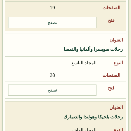
19
تصفح
رحلات سويسرا وألمانيا والنمسا
المجلد التاسع
28
تصفح
رحلات بلجيكا وهولندا والدنمارك
المجلد العاشر