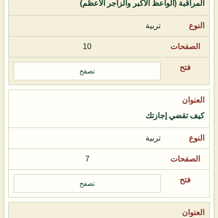
المراقبة (الواعظ الأكبر والزاجر الأعظم)
تربية
10
تصفح
كيف تقضي إجازتك
تربية
7
تصفح