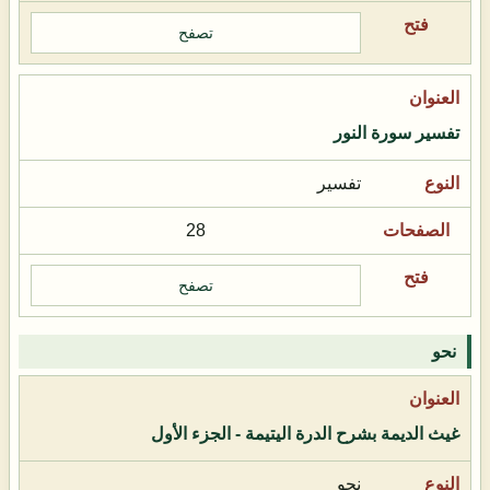
تصفح
تفسير سورة النور
تفسير
28
تصفح
نحو
غيث الديمة بشرح الدرة اليتيمة - الجزء الأول
نحو