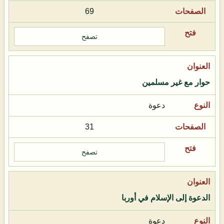
69
تصفح
حوار مع غير مسلمين
دعوة
31
تصفح
الدعوة إلى الإسلام في أوربا
دعوة