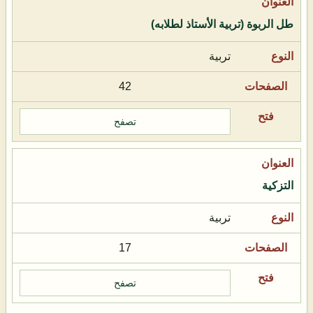
طل الربوة (تربية الأستاذ لطلابه)
تربية
42
تصفح
التزكية
تربية
17
تصفح