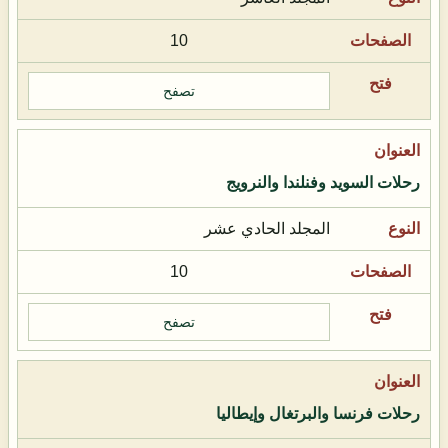
10
تصفح
رحلات السويد وفنلندا والنرويج
المجلد الحادي عشر
10
تصفح
رحلات فرنسا والبرتغال وإيطاليا