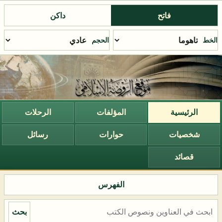
فاتح
داكن
الخط
الحجم
الرئيسية
المؤلفات
الرحلات
شخصيات
حوارات
رسائل
قصائد
الفهرس
بحث