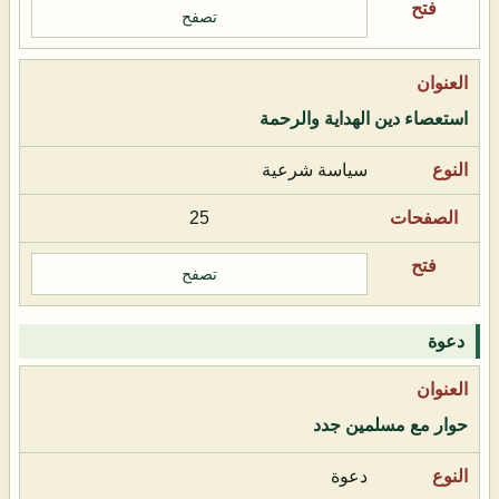
تصفح
استعصاء دين الهداية والرحمة
سياسة شرعية
25
تصفح
دعوة
حوار مع مسلمين جدد
دعوة