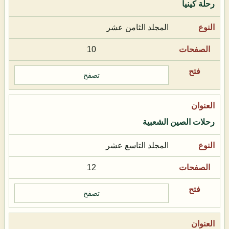
رحلة كينيا
المجلد الثامن عشر
10
تصفح
رحلات الصين الشعبية
المجلد التاسع عشر
12
تصفح