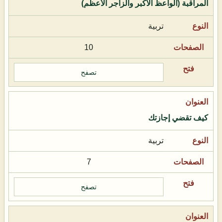
المراقبة (الواعظ الأكبر والزاجر الأعظم)
تربية
10
تصفح
كيف تقضي إجازتك
تربية
7
تصفح