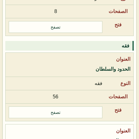
8
تصفح
فقه
الحدود والسلطان
فقه
56
تصفح