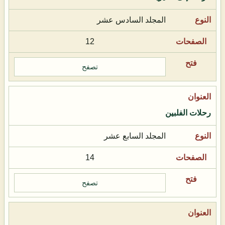
المجلد السادس عشر
12
تصفح
رحلات الفلبين
المجلد السابع عشر
14
تصفح