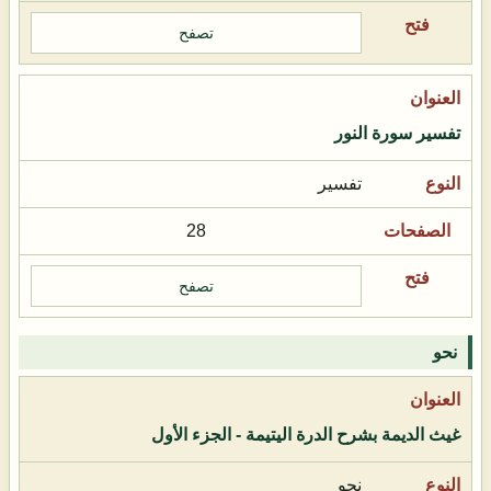
تصفح
تفسير سورة النور
تفسير
28
تصفح
نحو
غيث الديمة بشرح الدرة اليتيمة - الجزء الأول
نحو