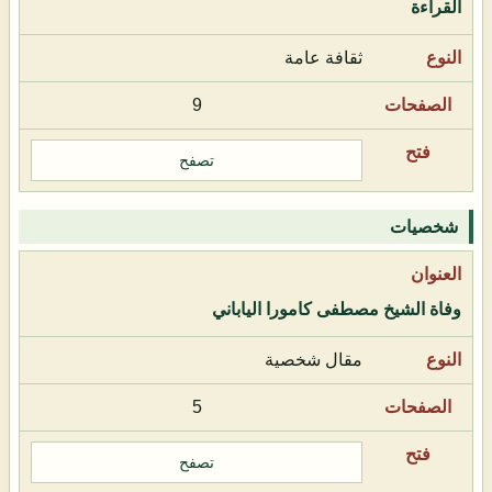
القراءة
ثقافة عامة
9
تصفح
شخصيات
وفاة الشيخ مصطفى كامورا الياباني
مقال شخصية
5
تصفح