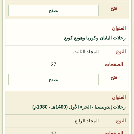
تصفح
رحلات اليابان وكوريا وهونغ كونغ
المجلد الثالث
27
تصفح
رحلات إندونيسيا - الجزء الأول (1400هـ - 1980م)
المجلد الرابع
10