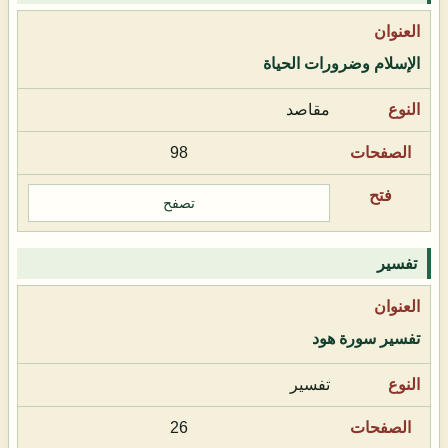
الإسلام وضرورات الحياة
مقاصد
98
تصفح
تفسير
تفسير سورة هود
تفسير
26