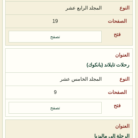
المجلد الرابع عشر
19
تصفح
رحلات تايلاند (بانكوك)
المجلد الخامس عشر
9
تصفح
الرحلة إلى ماليزيا