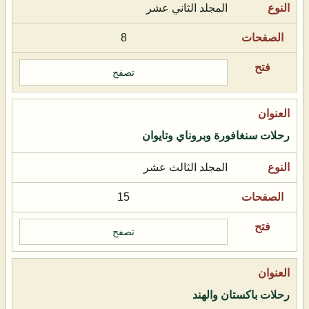
المجلد الثاني عشر
8
تصفح
رحلات سنغافورة وبروناي وتايوان
المجلد الثالث عشر
15
تصفح
رحلات باكستان والهند