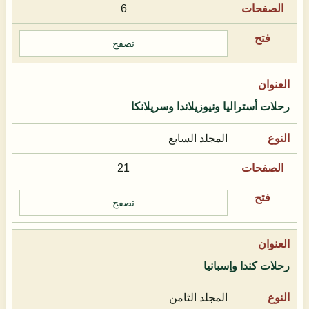
6
تصفح
رحلات أستراليا ونيوزيلاندا وسريلانكا
المجلد السابع
21
تصفح
رحلات كندا وإسبانيا
المجلد الثامن