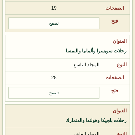
19
تصفح
رحلات سويسرا وألمانيا والنمسا
المجلد التاسع
28
تصفح
رحلات بلجيكا وهولندا والدنمارك
المجلد العاشر