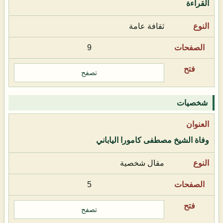
القراءة
ثقافة عامة
9
تصفح
شخصيات
وفاة الشيخ مصطفى كامورا الياباني
مقال شخصية
5
تصفح