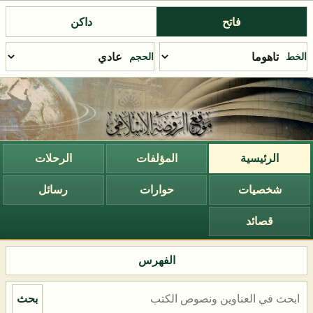
فاتح
داكن
الخط
الحجم
الرئيسية
المؤلفات
الرحلات
شخصيات
حوارات
رسائل
قصائد
الفهرس
بحث