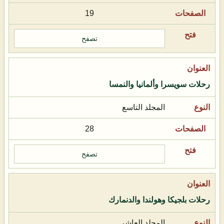
19
تصفح
رحلات سويسرا وألمانيا والنمسا
المجلد التاسع
28
تصفح
رحلات بلجيكا وهولندا والدنمارك
المجلد العاشر