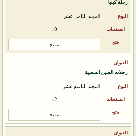
رحلة كينيا
المجلد الثامن عشر
10
تصفح
رحلات الصين الشعبية
المجلد التاسع عشر
12
تصفح