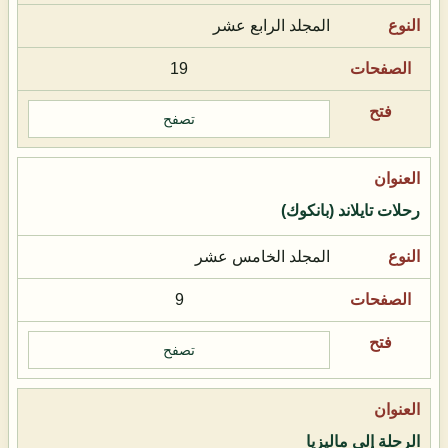
المجلد الرابع عشر
19
تصفح
رحلات تايلاند (بانكوك)
المجلد الخامس عشر
9
تصفح
الرحلة إلى ماليزيا