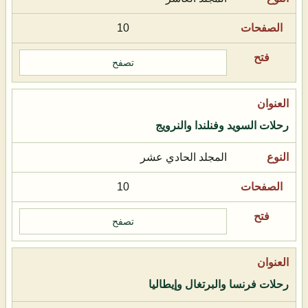
10
تصفح
رحلات السويد وفنلندا والنرويج
المجلد الحادي عشر
10
تصفح
رحلات فرنسا والبرتغال وإيطاليا