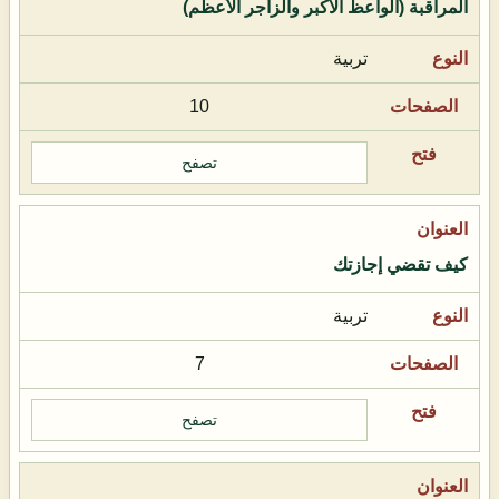
المراقبة (الواعظ الأكبر والزاجر الأعظم)
تربية
10
تصفح
كيف تقضي إجازتك
تربية
7
تصفح