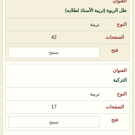
طل الربوة (تربية الأستاذ لطلابه)
تربية
42
تصفح
التزكية
تربية
17
تصفح