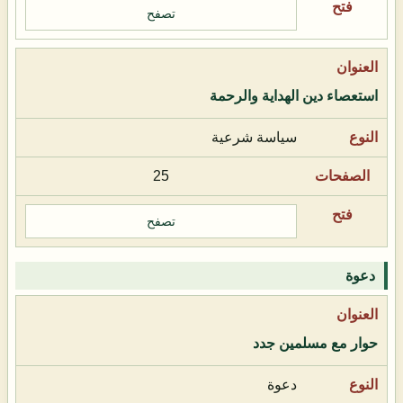
تصفح
استعصاء دين الهداية والرحمة
سياسة شرعية
25
تصفح
دعوة
حوار مع مسلمين جدد
دعوة