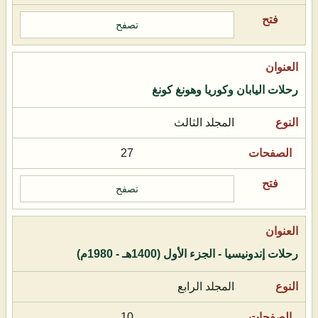
تصفح
رحلات اليابان وكوريا وهونغ كونغ
المجلد الثالث
27
تصفح
رحلات إندونيسيا - الجزء الأول (1400هـ - 1980م)
المجلد الرابع
10