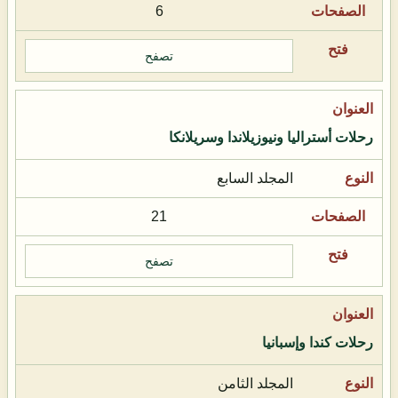
6
تصفح
رحلات أستراليا ونيوزيلاندا وسريلانكا
المجلد السابع
21
تصفح
رحلات كندا وإسبانيا
المجلد الثامن