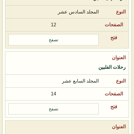
المجلد السادس عشر
12
تصفح
رحلات الفلبين
المجلد السابع عشر
14
تصفح