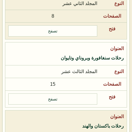
المجلد الثاني عشر
8
تصفح
رحلات سنغافورة وبروناي وتايوان
المجلد الثالث عشر
15
تصفح
رحلات باكستان والهند