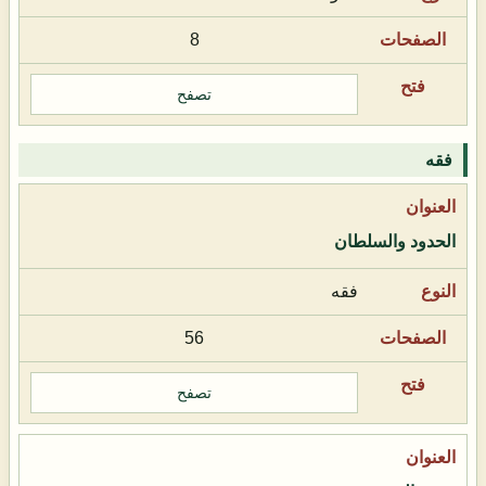
8
تصفح
فقه
الحدود والسلطان
فقه
56
تصفح