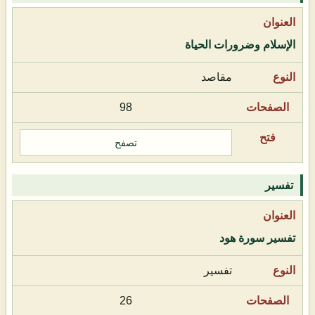
الإسلام وضرورات الحياة
مقاصد
98
تصفح
تفسير
تفسير سورة هود
تفسير
26