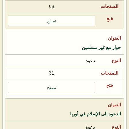
69
تصفح
حوار مع غير مسلمين
دعوة
31
تصفح
الدعوة إلى الإسلام في أوربا
دعوة