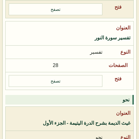
تصفح
تفسير سورة النور
تفسير
28
تصفح
نحو
غيث الديمة بشرح الدرة اليتيمة - الجزء الأول
نحو