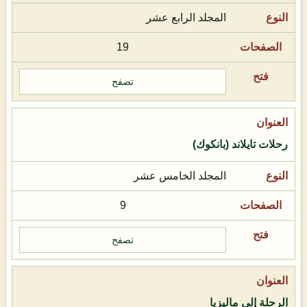
المجلد الرابع عشر
19
تصفح
رحلات تايلاند (بانكوك)
المجلد الخامس عشر
9
تصفح
الرحلة إلى ماليزيا