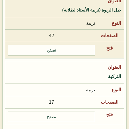
طل الربوة (تربية الأستاذ لطلابه)
تربية
42
تصفح
التزكية
تربية
17
تصفح