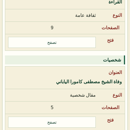
القراءة
ثقافة عامة
9
تصفح
شخصيات
وفاة الشيخ مصطفى كامورا الياباني
مقال شخصية
5
تصفح