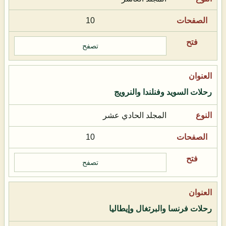
10
تصفح
رحلات السويد وفنلندا والنرويج
المجلد الحادي عشر
10
تصفح
رحلات فرنسا والبرتغال وإيطاليا