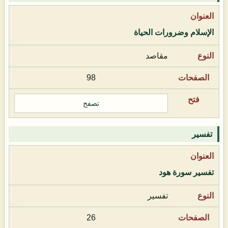
الإسلام وضرورات الحياة
مقاصد
98
تصفح
تفسير
تفسير سورة هود
تفسير
26