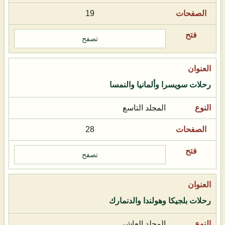
19
تصفح
رحلات سويسرا وألمانيا والنمسا
المجلد التاسع
28
تصفح
رحلات بلجيكا وهولندا والدنمارك
المجلد العاشر