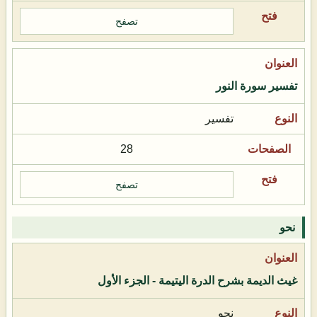
تصفح
تفسير سورة النور
تفسير
28
تصفح
نحو
غيث الديمة بشرح الدرة اليتيمة - الجزء الأول
نحو