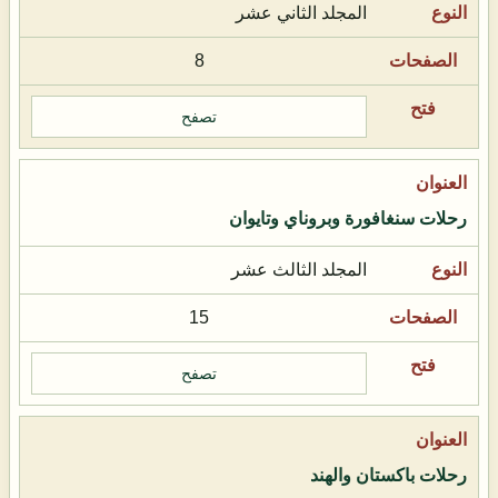
المجلد الثاني عشر
8
تصفح
رحلات سنغافورة وبروناي وتايوان
المجلد الثالث عشر
15
تصفح
رحلات باكستان والهند