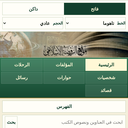
فاتح
داكن
الخط
الحجم
الرئيسية
المؤلفات
الرحلات
شخصيات
حوارات
رسائل
قصائد
الفهرس
بحث