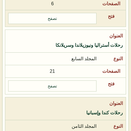
6
تصفح
رحلات أستراليا ونيوزيلاندا وسريلانكا
المجلد السابع
21
تصفح
رحلات كندا وإسبانيا
المجلد الثامن