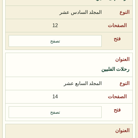
المجلد السادس عشر
12
تصفح
رحلات الفلبين
المجلد السابع عشر
14
تصفح