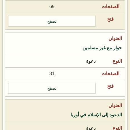
69
تصفح
حوار مع غير مسلمين
دعوة
31
تصفح
الدعوة إلى الإسلام في أوربا
دعوة