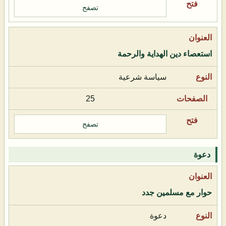
تصفح
استعصاء دين الهداية والرحمة
سياسة شرعية
25
تصفح
دعوة
حوار مع مسلمين جدد
دعوة