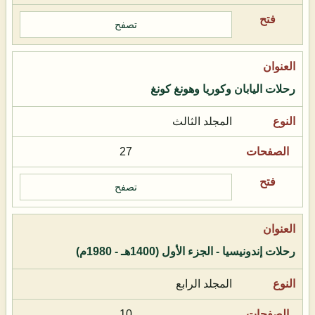
تصفح
رحلات اليابان وكوريا وهونغ كونغ
المجلد الثالث
27
تصفح
رحلات إندونيسيا - الجزء الأول (1400هـ - 1980م)
المجلد الرابع
10