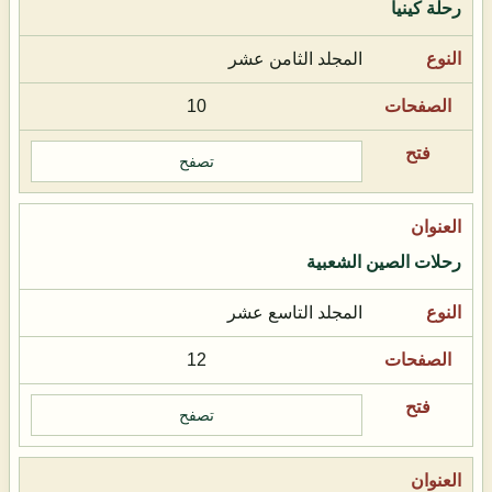
رحلة كينيا
المجلد الثامن عشر
10
تصفح
رحلات الصين الشعبية
المجلد التاسع عشر
12
تصفح