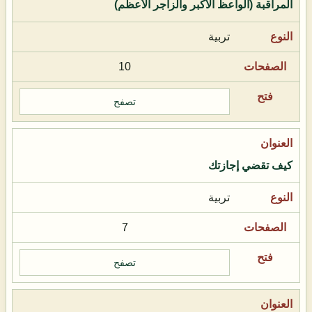
المراقبة (الواعظ الأكبر والزاجر الأعظم)
تربية
10
تصفح
كيف تقضي إجازتك
تربية
7
تصفح