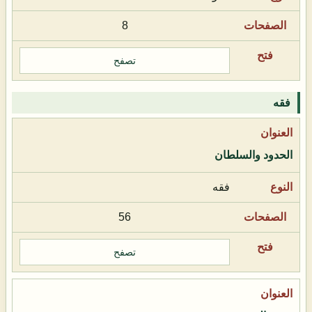
8
تصفح
فقه
الحدود والسلطان
فقه
56
تصفح