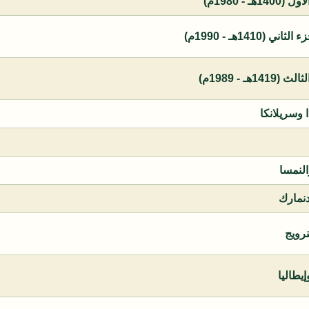
 - 1980م)
1410هـ - 1990م)
ـ - 1989م)
ا وسريلانكا
النمسا
دنمارك
نرويج
يطاليا