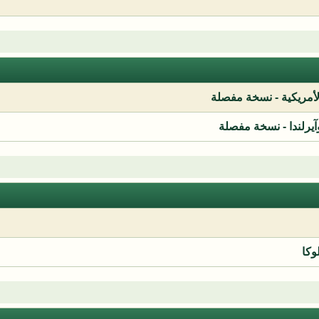
لأمريكية - نسخة مفصلة
آيرلندا - نسخة مفصلة
وكا