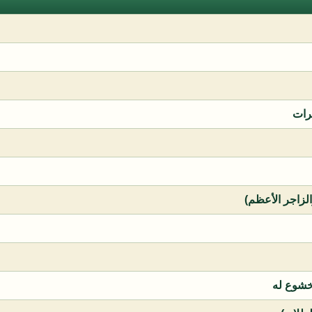
رات
الزاجر الأعظم)
خشوع له