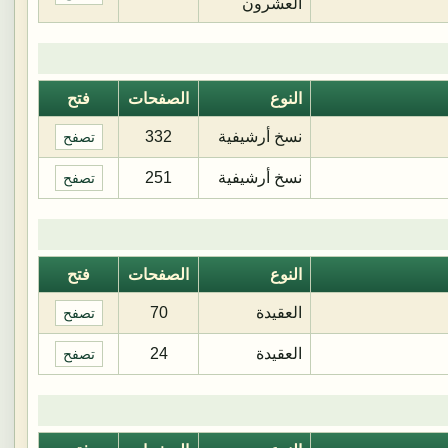
العشرون
النوع
الصفحات
فتح
نسخ أرشيفية
332
تصفح
نسخ أرشيفية
251
تصفح
النوع
الصفحات
فتح
العقيدة
70
تصفح
العقيدة
24
تصفح