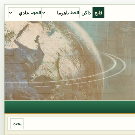
فاتح
داكن
الخط
الحجم
بحث