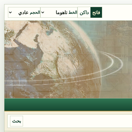
فاتح
داكن
الخط
الحجم
بحث