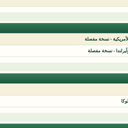
لأمريكية - نسخة مفصلة
آيرلندا - نسخة مفصلة
وكا