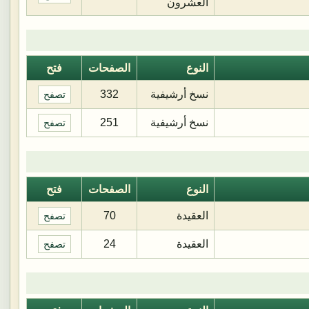
العشرون
النوع
الصفحات
فتح
نسخ أرشيفية
332
تصفح
نسخ أرشيفية
251
تصفح
النوع
الصفحات
فتح
العقيدة
70
تصفح
العقيدة
24
تصفح