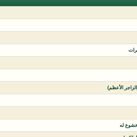
رات
الزاجر الأعظم)
خشوع له