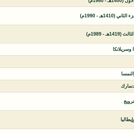
 - 1980م)
1410هـ - 1990م)
ـ - 1989م)
ا وسريلانكا
النمسا
دنمارك
نرويج
يطاليا