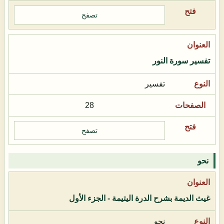
تصفح
تفسير سورة النور
تفسير
28
تصفح
نحو
غيث الديمة بشرح الدرة اليتيمة - الجزء الأول
نحو