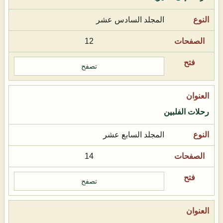
المجلد السادس عشر
12
تصفح
رحلات الفلبين
المجلد السابع عشر
14
تصفح