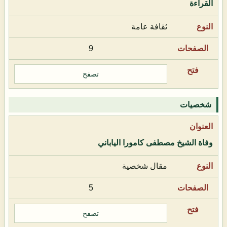
القراءة
ثقافة عامة
9
تصفح
شخصيات
وفاة الشيخ مصطفى كامورا الياباني
مقال شخصية
5
تصفح