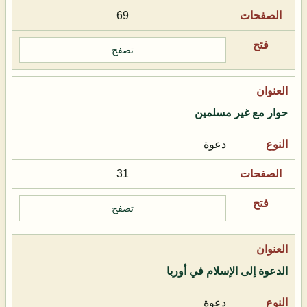
69
تصفح
حوار مع غير مسلمين
دعوة
31
تصفح
الدعوة إلى الإسلام في أوربا
دعوة