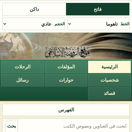
فاتح
داكن
الخط
الحجم
الرئيسية
المؤلفات
الرحلات
شخصيات
حوارات
رسائل
قصائد
الفهرس
بحث