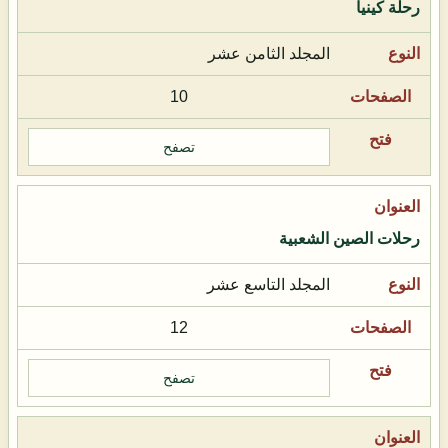
رحلة كينيا
المجلد الثامن عشر
10
تصفح
رحلات الصين الشعبية
المجلد التاسع عشر
12
تصفح