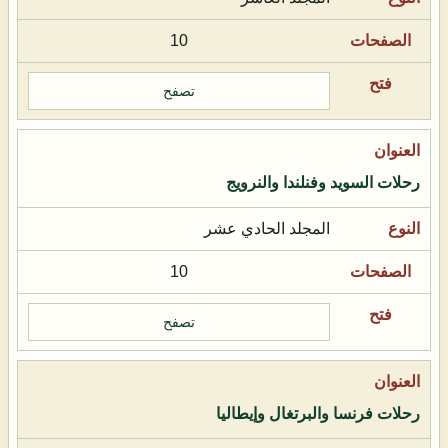
10
تصفح
رحلات السويد وفنلندا والنرويج
المجلد الحادي عشر
10
تصفح
رحلات فرنسا والبرتغال وإيطاليا