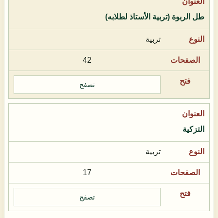
طل الربوة (تربية الأستاذ لطلابه)
تربية
42
تصفح
التزكية
تربية
17
تصفح