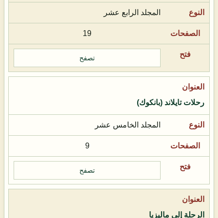
المجلد الرابع عشر
19
تصفح
رحلات تايلاند (بانكوك)
المجلد الخامس عشر
9
تصفح
الرحلة إلى ماليزيا