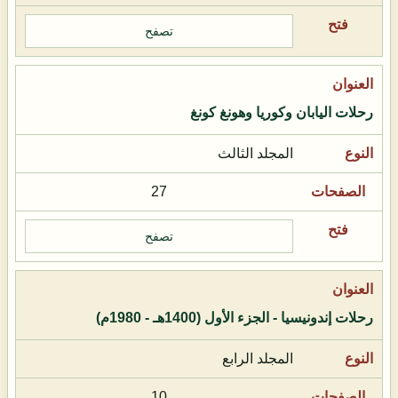
تصفح
رحلات اليابان وكوريا وهونغ كونغ
المجلد الثالث
27
تصفح
رحلات إندونيسيا - الجزء الأول (1400هـ - 1980م)
المجلد الرابع
10