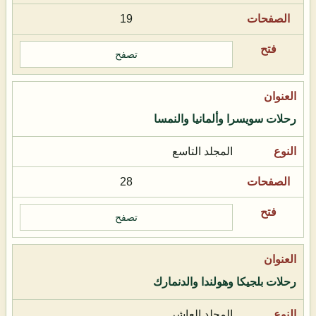
19
تصفح
رحلات سويسرا وألمانيا والنمسا
المجلد التاسع
28
تصفح
رحلات بلجيكا وهولندا والدنمارك
المجلد العاشر