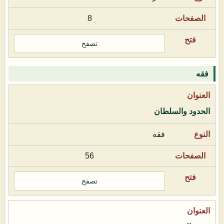
8
تصفح
فقه
الحدود والسلطان
فقه
56
تصفح