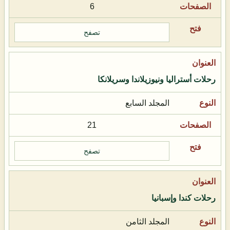
6
تصفح
رحلات أستراليا ونيوزيلاندا وسريلانكا
المجلد السابع
21
تصفح
رحلات كندا وإسبانيا
المجلد الثامن