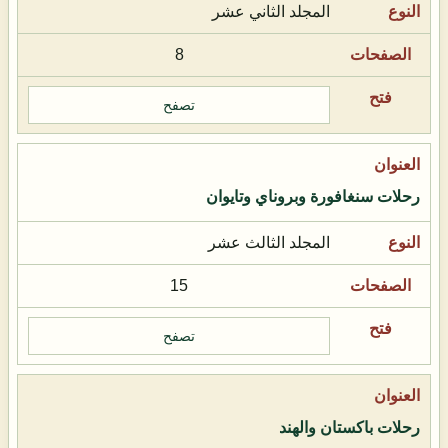
المجلد الثاني عشر
8
تصفح
رحلات سنغافورة وبروناي وتايوان
المجلد الثالث عشر
15
تصفح
رحلات باكستان والهند