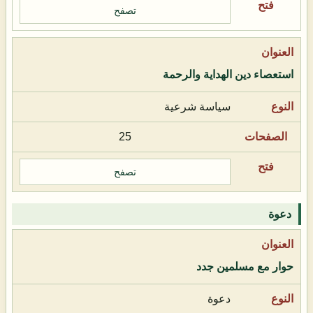
تصفح
استعصاء دين الهداية والرحمة
سياسة شرعية
25
تصفح
دعوة
حوار مع مسلمين جدد
دعوة