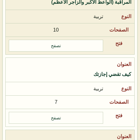
المراقبة (الواعظ الأكبر والزاجر الأعظم)
تربية
10
تصفح
كيف تقضي إجازتك
تربية
7
تصفح