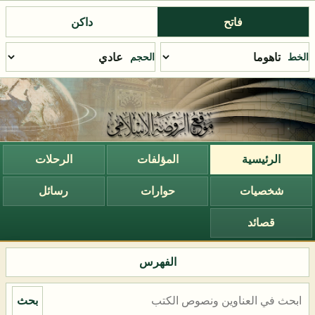
فاتح
داكن
الخط
الحجم
الرئيسية
المؤلفات
الرحلات
شخصيات
حوارات
رسائل
قصائد
الفهرس
بحث