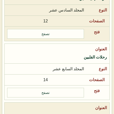
المجلد السادس عشر
12
تصفح
رحلات الفلبين
المجلد السابع عشر
14
تصفح