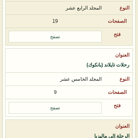
المجلد الرابع عشر
19
تصفح
رحلات تايلاند (بانكوك)
المجلد الخامس عشر
9
تصفح
الرحلة إلى ماليزيا