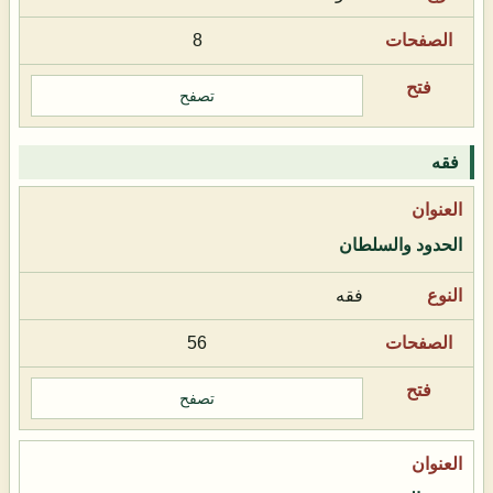
8
تصفح
فقه
الحدود والسلطان
فقه
56
تصفح