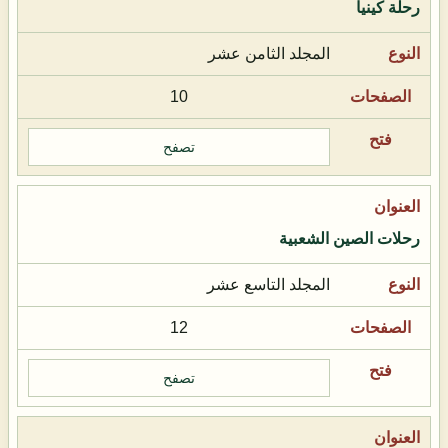
رحلة كينيا
المجلد الثامن عشر
10
تصفح
رحلات الصين الشعبية
المجلد التاسع عشر
12
تصفح