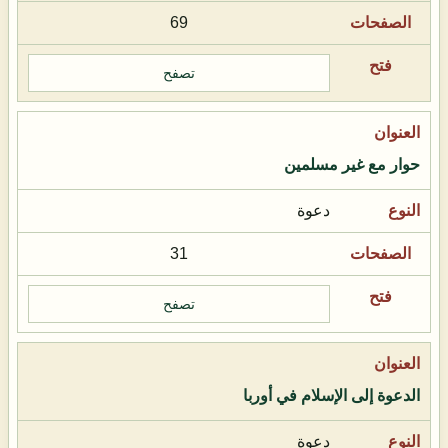
69
تصفح
حوار مع غير مسلمين
دعوة
31
تصفح
الدعوة إلى الإسلام في أوربا
دعوة