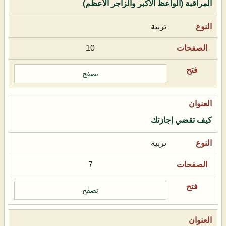
المراقبة (الواعظ الأكبر والزاجر الأعظم)
تربية
10
تصفح
كيف تقضي إجازتك
تربية
7
تصفح