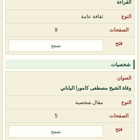
القراءة
ثقافة عامة
9
تصفح
شخصيات
وفاة الشيخ مصطفى كامورا الياباني
مقال شخصية
5
تصفح