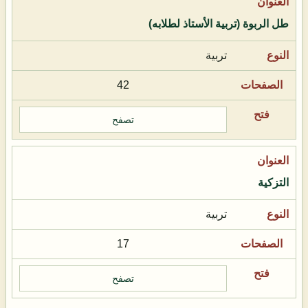
طل الربوة (تربية الأستاذ لطلابه)
تربية
42
تصفح
التزكية
تربية
17
تصفح