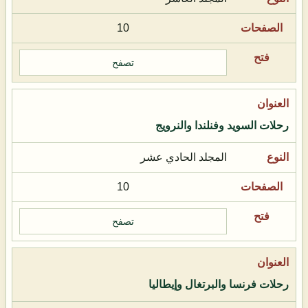
10
تصفح
رحلات السويد وفنلندا والنرويج
المجلد الحادي عشر
10
تصفح
رحلات فرنسا والبرتغال وإيطاليا