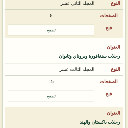
المجلد الثاني عشر
8
تصفح
رحلات سنغافورة وبروناي وتايوان
المجلد الثالث عشر
15
تصفح
رحلات باكستان والهند