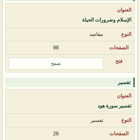
الإسلام وضرورات الحياة
مقاصد
98
تصفح
تفسير
تفسير سورة هود
تفسير
26