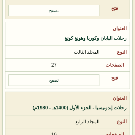
تصفح
رحلات اليابان وكوريا وهونغ كونغ
المجلد الثالث
27
تصفح
رحلات إندونيسيا - الجزء الأول (1400هـ - 1980م)
المجلد الرابع
10