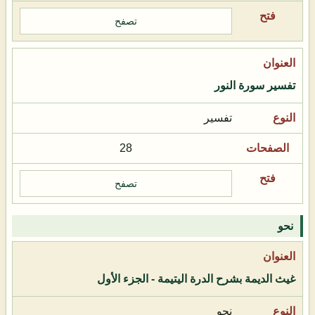
تصفح
تفسير سورة النور
تفسير
28
تصفح
نحو
غيث الديمة بشرح الدرة اليتيمة - الجزء الأول
نحو