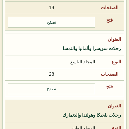
19
تصفح
رحلات سويسرا وألمانيا والنمسا
المجلد التاسع
28
تصفح
رحلات بلجيكا وهولندا والدنمارك
المجلد العاشر