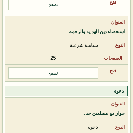
تصفح
استعصاء دين الهداية والرحمة
سياسة شرعية
25
تصفح
دعوة
حوار مع مسلمين جدد
دعوة