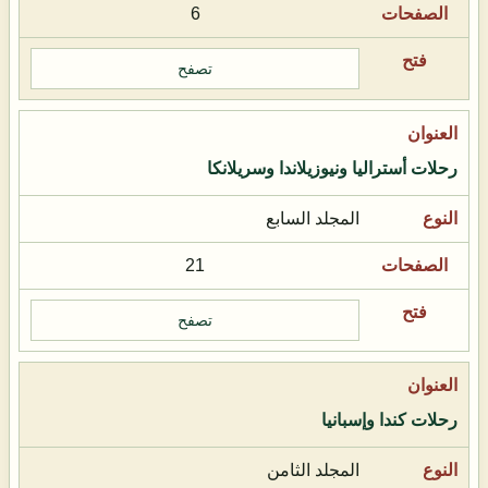
6
تصفح
رحلات أستراليا ونيوزيلاندا وسريلانكا
المجلد السابع
21
تصفح
رحلات كندا وإسبانيا
المجلد الثامن