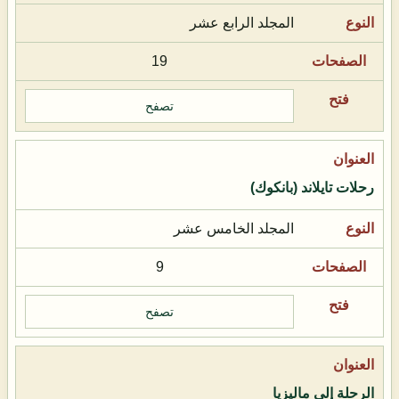
المجلد الرابع عشر
19
تصفح
رحلات تايلاند (بانكوك)
المجلد الخامس عشر
9
تصفح
الرحلة إلى ماليزيا