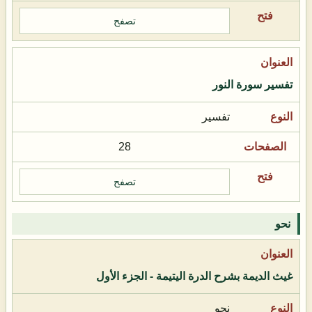
تصفح
تفسير سورة النور
تفسير
28
تصفح
نحو
غيث الديمة بشرح الدرة اليتيمة - الجزء الأول
نحو