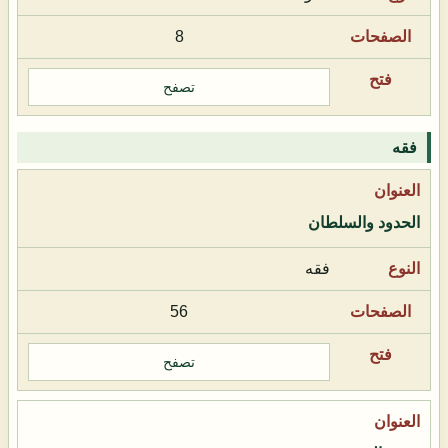
8
تصفح
فقه
الحدود والسلطان
فقه
56
تصفح