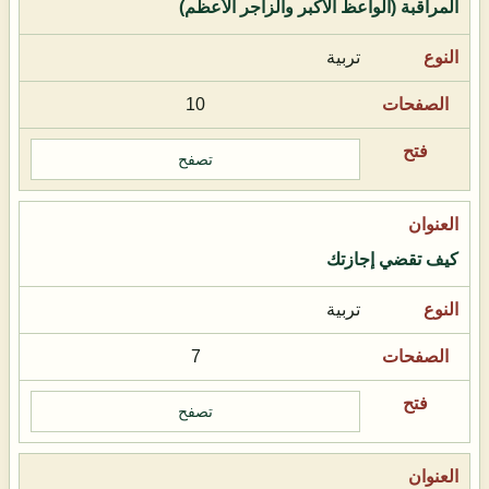
المراقبة (الواعظ الأكبر والزاجر الأعظم)
تربية
10
تصفح
كيف تقضي إجازتك
تربية
7
تصفح