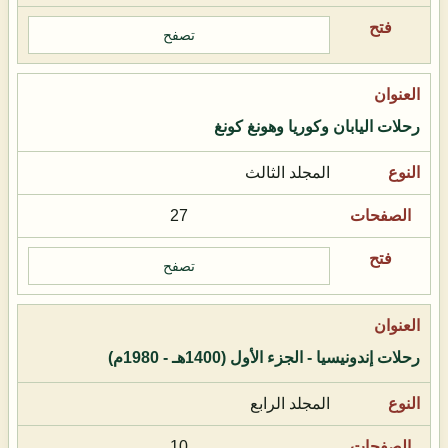
تصفح
رحلات اليابان وكوريا وهونغ كونغ
المجلد الثالث
27
تصفح
رحلات إندونيسيا - الجزء الأول (1400هـ - 1980م)
المجلد الرابع
10