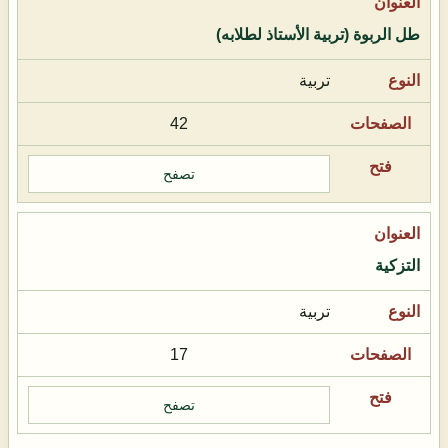
طل الربوة (تربية الأستاذ لطلابه)
تربية
42
تصفح
التزكية
تربية
17
تصفح