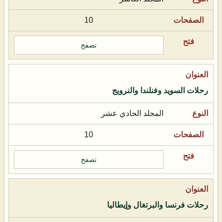
10
تصفح
رحلات السويد وفنلندا والنرويج
المجلد الحادي عشر
10
تصفح
رحلات فرنسا والبرتغال وإيطاليا