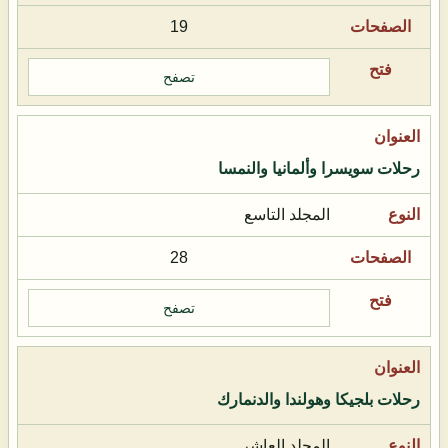
19
تصفح
رحلات سويسرا وألمانيا والنمسا
المجلد التاسع
28
تصفح
رحلات بلجيكا وهولندا والدنمارك
المجلد العاشر