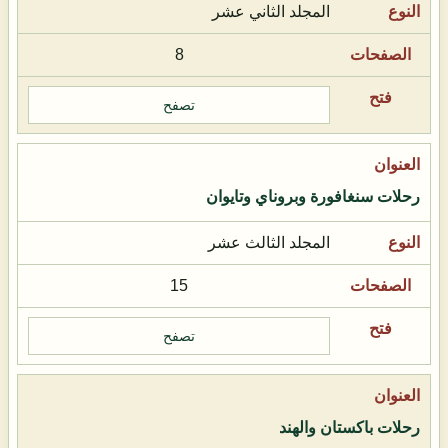
المجلد الثاني عشر
8
تصفح
رحلات سنغافورة وبروناي وتايوان
المجلد الثالث عشر
15
تصفح
رحلات باكستان والهند