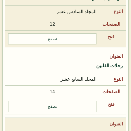
المجلد السادس عشر
12
تصفح
رحلات الفلبين
المجلد السابع عشر
14
تصفح