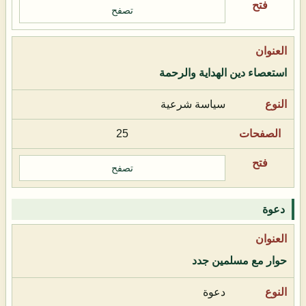
تصفح
استعصاء دين الهداية والرحمة
سياسة شرعية
25
تصفح
دعوة
حوار مع مسلمين جدد
دعوة