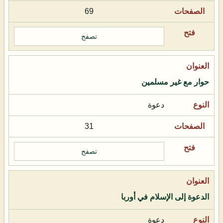
69
تصفح
حوار مع غير مسلمين
دعوة
31
تصفح
الدعوة إلى الإسلام في أوربا
دعوة