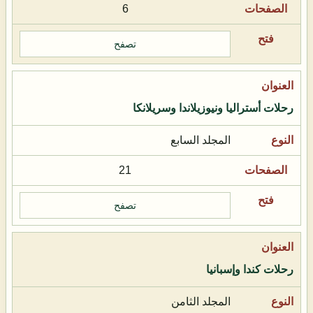
6
تصفح
رحلات أستراليا ونيوزيلاندا وسريلانكا
المجلد السابع
21
تصفح
رحلات كندا وإسبانيا
المجلد الثامن