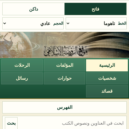
فاتح
داكن
الخط
الحجم
الرئيسية
المؤلفات
الرحلات
شخصيات
حوارات
رسائل
قصائد
الفهرس
بحث