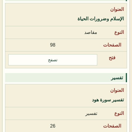
الإسلام وضرورات الحياة
مقاصد
98
تصفح
تفسير
تفسير سورة هود
تفسير
26