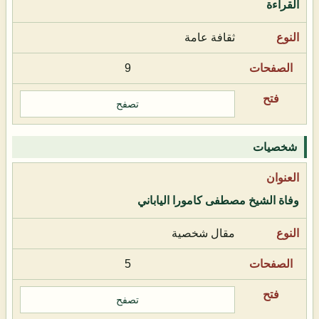
القراءة
ثقافة عامة
9
تصفح
شخصيات
وفاة الشيخ مصطفى كامورا الياباني
مقال شخصية
5
تصفح