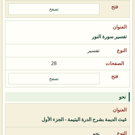
تصفح
تفسير سورة النور
تفسير
28
تصفح
نحو
غيث الديمة بشرح الدرة اليتيمة - الجزء الأول
نحو