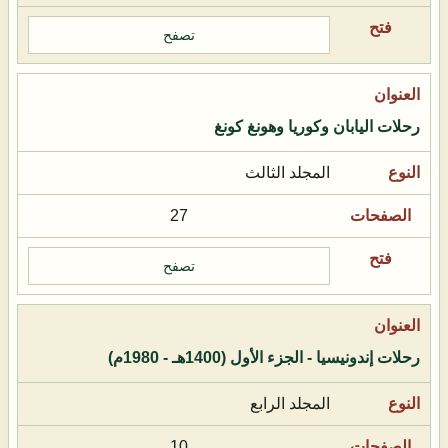
تصفح
رحلات اليابان وكوريا وهونغ كونغ
المجلد الثالث
27
تصفح
رحلات إندونيسيا - الجزء الأول (1400هـ - 1980م)
المجلد الرابع
10