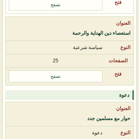
تصفح
استعصاء دين الهداية والرحمة
سياسة شرعية
25
تصفح
دعوة
حوار مع مسلمين جدد
دعوة