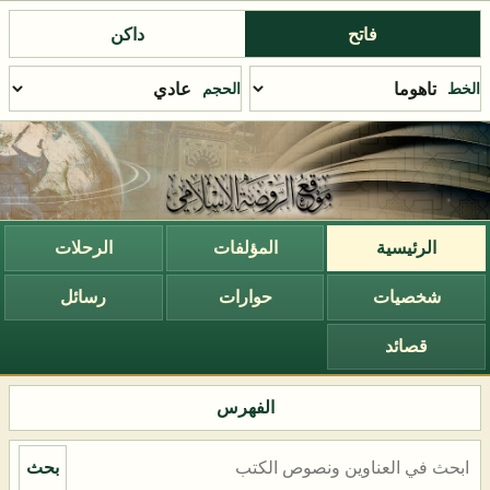
فاتح
داكن
الخط
الحجم
الرئيسية
المؤلفات
الرحلات
شخصيات
حوارات
رسائل
قصائد
الفهرس
بحث