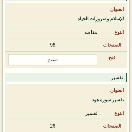
الإسلام وضرورات الحياة
مقاصد
98
تصفح
تفسير
تفسير سورة هود
تفسير
26