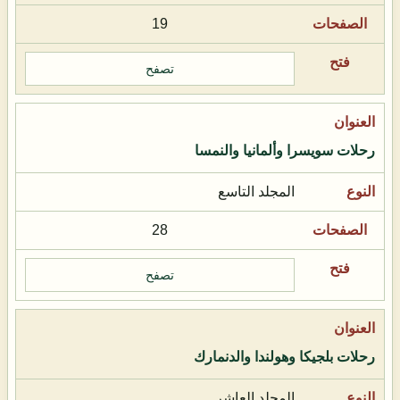
19
تصفح
رحلات سويسرا وألمانيا والنمسا
المجلد التاسع
28
تصفح
رحلات بلجيكا وهولندا والدنمارك
المجلد العاشر