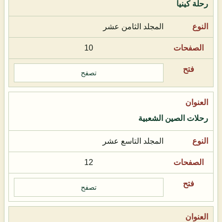
رحلة كينيا
المجلد الثامن عشر
10
تصفح
رحلات الصين الشعبية
المجلد التاسع عشر
12
تصفح