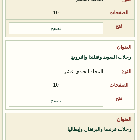
10
تصفح
رحلات السويد وفنلندا والنرويج
المجلد الحادي عشر
10
تصفح
رحلات فرنسا والبرتغال وإيطاليا