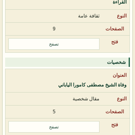
القراءة
ثقافة عامة
9
تصفح
شخصيات
وفاة الشيخ مصطفى كامورا الياباني
مقال شخصية
5
تصفح