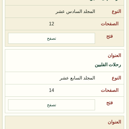
المجلد السادس عشر
12
تصفح
رحلات الفلبين
المجلد السابع عشر
14
تصفح