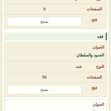
8
تصفح
فقه
الحدود والسلطان
فقه
56
تصفح