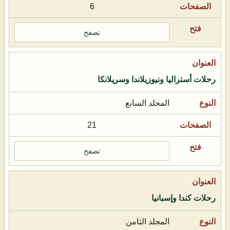
6
تصفح
رحلات أستراليا ونيوزيلاندا وسريلانكا
المجلد السابع
21
تصفح
رحلات كندا وإسبانيا
المجلد الثامن