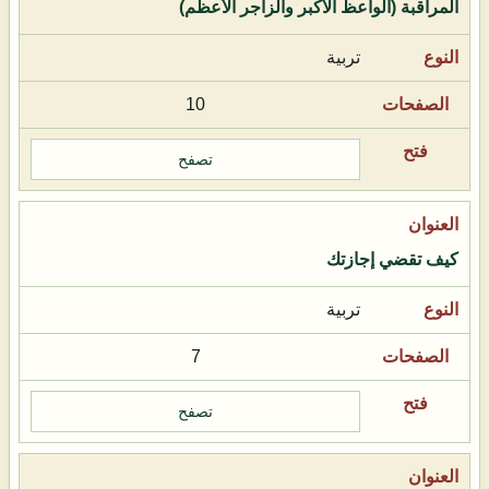
المراقبة (الواعظ الأكبر والزاجر الأعظم)
تربية
10
تصفح
كيف تقضي إجازتك
تربية
7
تصفح