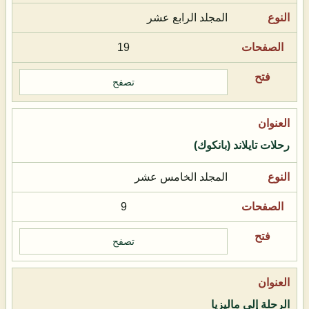
المجلد الرابع عشر
19
تصفح
رحلات تايلاند (بانكوك)
المجلد الخامس عشر
9
تصفح
الرحلة إلى ماليزيا