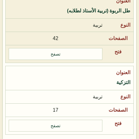
طل الربوة (تربية الأستاذ لطلابه)
تربية
42
تصفح
التزكية
تربية
17
تصفح