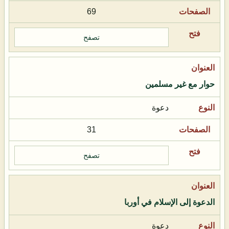
69
تصفح
حوار مع غير مسلمين
دعوة
31
تصفح
الدعوة إلى الإسلام في أوربا
دعوة