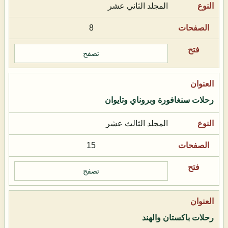
المجلد الثاني عشر
8
تصفح
رحلات سنغافورة وبروناي وتايوان
المجلد الثالث عشر
15
تصفح
رحلات باكستان والهند