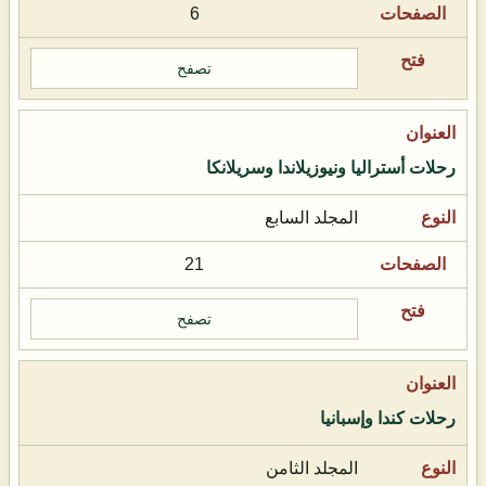
6
تصفح
رحلات أستراليا ونيوزيلاندا وسريلانكا
المجلد السابع
21
تصفح
رحلات كندا وإسبانيا
المجلد الثامن