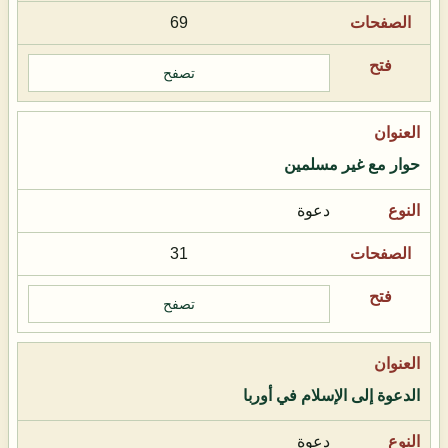
69
تصفح
حوار مع غير مسلمين
دعوة
31
تصفح
الدعوة إلى الإسلام في أوربا
دعوة