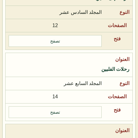
المجلد السادس عشر
12
تصفح
رحلات الفلبين
المجلد السابع عشر
14
تصفح