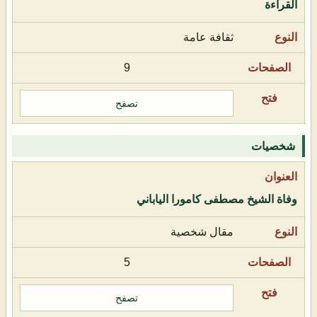
القراءة
ثقافة عامة
9
تصفح
شخصيات
وفاة الشيخ مصطفى كامورا الياباني
مقال شخصية
5
تصفح