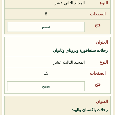
المجلد الثاني عشر
8
تصفح
رحلات سنغافورة وبروناي وتايوان
المجلد الثالث عشر
15
تصفح
رحلات باكستان والهند