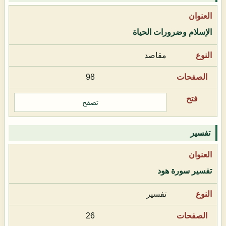
الإسلام وضرورات الحياة
مقاصد
98
تصفح
تفسير
تفسير سورة هود
تفسير
26