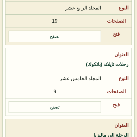
المجلد الرابع عشر
19
تصفح
رحلات تايلاند (بانكوك)
المجلد الخامس عشر
9
تصفح
الرحلة إلى ماليزيا