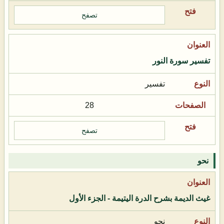
تصفح
تفسير سورة النور
تفسير
28
تصفح
نحو
غيث الديمة بشرح الدرة اليتيمة - الجزء الأول
نحو