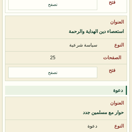
تصفح
استعصاء دين الهداية والرحمة
سياسة شرعية
25
تصفح
دعوة
حوار مع مسلمين جدد
دعوة