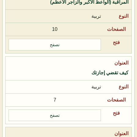
المراقبة (الواعظ الأكبر والزاجر الأعظم)
تربية
10
تصفح
كيف تقضي إجازتك
تربية
7
تصفح