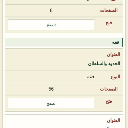
8
تصفح
فقه
الحدود والسلطان
فقه
56
تصفح