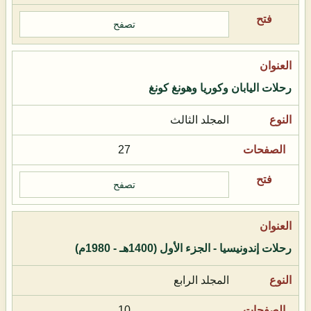
تصفح
رحلات اليابان وكوريا وهونغ كونغ
المجلد الثالث
27
تصفح
رحلات إندونيسيا - الجزء الأول (1400هـ - 1980م)
المجلد الرابع
10