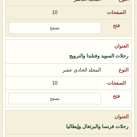
10
تصفح
رحلات السويد وفنلندا والنرويج
المجلد الحادي عشر
10
تصفح
رحلات فرنسا والبرتغال وإيطاليا