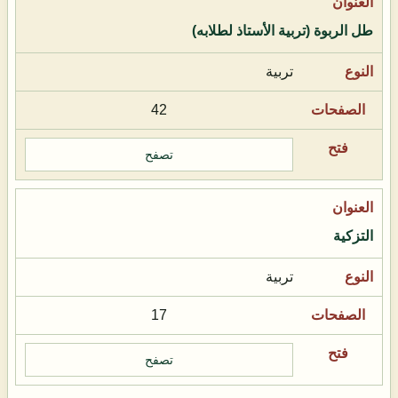
طل الربوة (تربية الأستاذ لطلابه)
تربية
42
تصفح
التزكية
تربية
17
تصفح