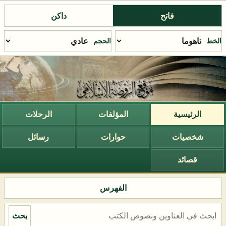
فاتح
داكن
الخط
الحجم
الرئيسية
المؤلفات
الرحلات
شخصيات
حوارات
رسائل
قصائد
الفهرس
بحث