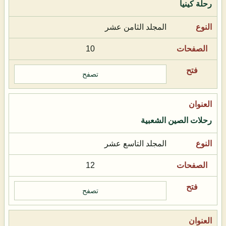
رحلة كينيا
المجلد الثامن عشر
10
تصفح
رحلات الصين الشعبية
المجلد التاسع عشر
12
تصفح