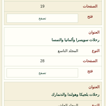
19
تصفح
رحلات سويسرا وألمانيا والنمسا
المجلد التاسع
28
تصفح
رحلات بلجيكا وهولندا والدنمارك
المجلد العاشر