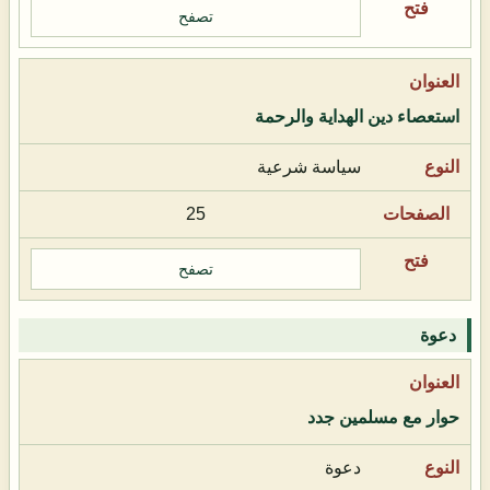
تصفح
استعصاء دين الهداية والرحمة
سياسة شرعية
25
تصفح
دعوة
حوار مع مسلمين جدد
دعوة