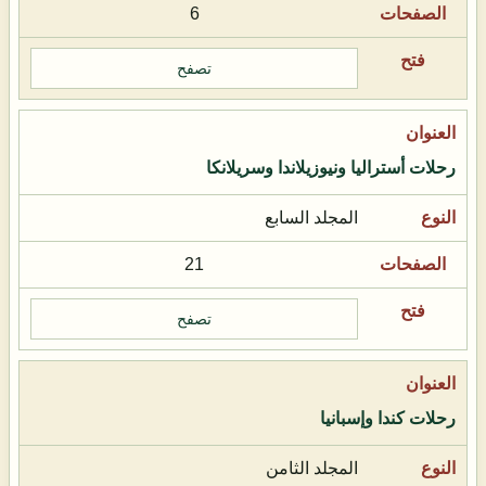
6
تصفح
رحلات أستراليا ونيوزيلاندا وسريلانكا
المجلد السابع
21
تصفح
رحلات كندا وإسبانيا
المجلد الثامن