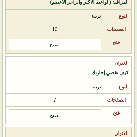
المراقبة (الواعظ الأكبر والزاجر الأعظم)
تربية
10
تصفح
كيف تقضي إجازتك
تربية
7
تصفح