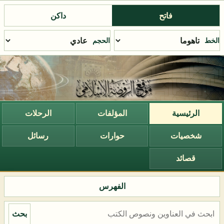
فاتح
داكن
الخط
الحجم
الرئيسية
المؤلفات
الرحلات
شخصيات
حوارات
رسائل
قصائد
الفهرس
بحث