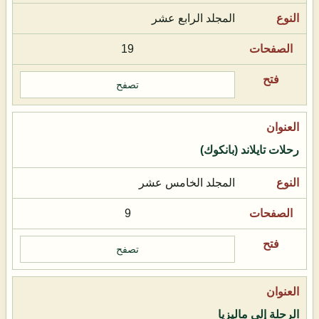
المجلد الرابع عشر
19
تصفح
رحلات تايلاند (بانكوك)
المجلد الخامس عشر
9
تصفح
الرحلة إلى ماليزيا