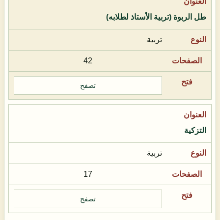
طل الربوة (تربية الأستاذ لطلابه)
تربية
42
تصفح
التزكية
تربية
17
تصفح