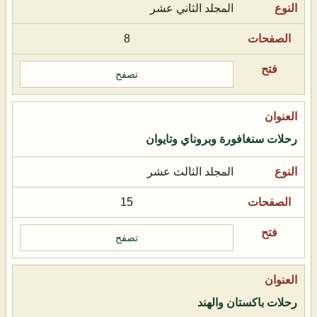
المجلد الثاني عشر
8
تصفح
رحلات سنغافورة وبروناي وتايوان
المجلد الثالث عشر
15
تصفح
رحلات باكستان والهند