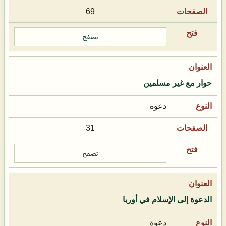
69
تصفح
حوار مع غير مسلمين
دعوة
31
تصفح
الدعوة إلى الإسلام في أوربا
دعوة