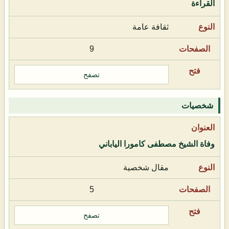
القراءة
ثقافة عامة
9
تصفح
شخصيات
وفاة الشيخ مصطفى كامورا الياباني
مقال شخصية
5
تصفح