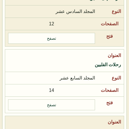
المجلد السادس عشر
12
تصفح
رحلات الفلبين
المجلد السابع عشر
14
تصفح