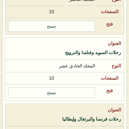
10
تصفح
رحلات السويد وفنلندا والنرويج
المجلد الحادي عشر
10
تصفح
رحلات فرنسا والبرتغال وإيطاليا