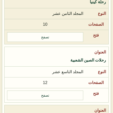
رحلة كينيا
المجلد الثامن عشر
10
تصفح
رحلات الصين الشعبية
المجلد التاسع عشر
12
تصفح