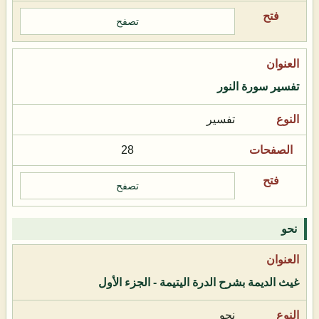
تصفح
تفسير سورة النور
تفسير
28
تصفح
نحو
غيث الديمة بشرح الدرة اليتيمة - الجزء الأول
نحو