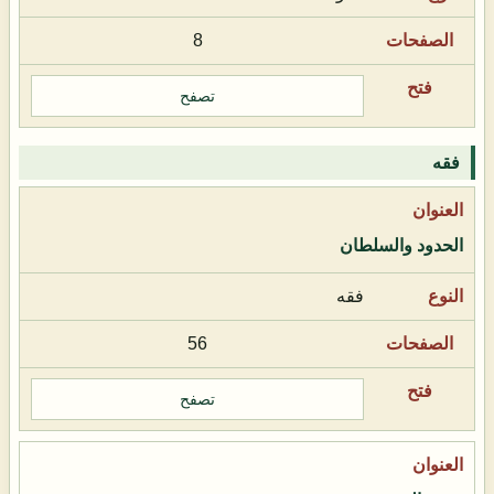
8
تصفح
فقه
الحدود والسلطان
فقه
56
تصفح