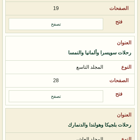
19
تصفح
رحلات سويسرا وألمانيا والنمسا
المجلد التاسع
28
تصفح
رحلات بلجيكا وهولندا والدنمارك
المجلد العاشر