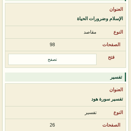
الإسلام وضرورات الحياة
مقاصد
98
تصفح
تفسير
تفسير سورة هود
تفسير
26