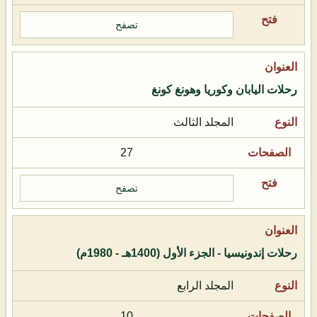
تصفح
رحلات اليابان وكوريا وهونغ كونغ
المجلد الثالث
27
تصفح
رحلات إندونيسيا - الجزء الأول (1400هـ - 1980م)
المجلد الرابع
10