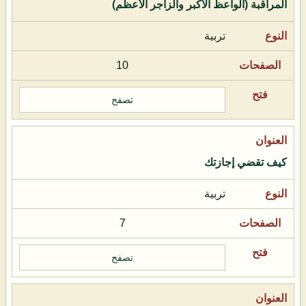
المراقبة (الواعظ الأكبر والزاجر الأعظم)
تربية
10
تصفح
كيف تقضي إجازتك
تربية
7
تصفح