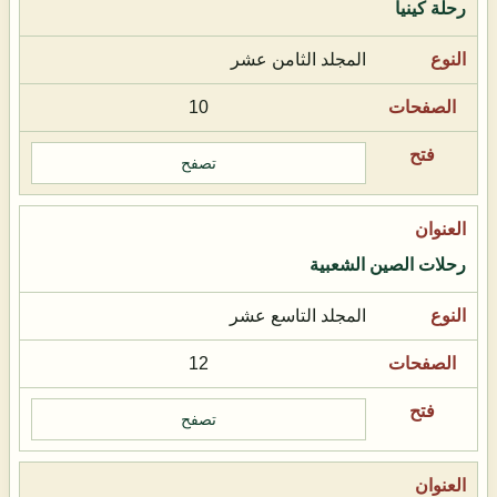
رحلة كينيا
المجلد الثامن عشر
10
تصفح
رحلات الصين الشعبية
المجلد التاسع عشر
12
تصفح