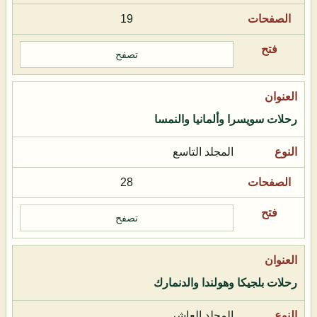
19
تصفح
رحلات سويسرا وألمانيا والنمسا
المجلد التاسع
28
تصفح
رحلات بلجيكا وهولندا والدنمارك
المجلد العاشر