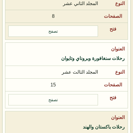
المجلد الثاني عشر
8
تصفح
رحلات سنغافورة وبروناي وتايوان
المجلد الثالث عشر
15
تصفح
رحلات باكستان والهند