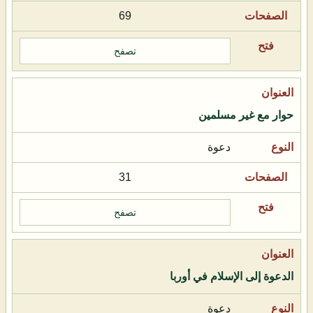
69
تصفح
حوار مع غير مسلمين
دعوة
31
تصفح
الدعوة إلى الإسلام في أوربا
دعوة