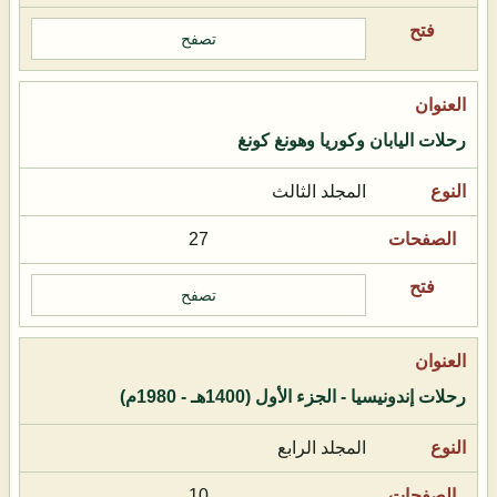
تصفح
رحلات اليابان وكوريا وهونغ كونغ
المجلد الثالث
27
تصفح
رحلات إندونيسيا - الجزء الأول (1400هـ - 1980م)
المجلد الرابع
10