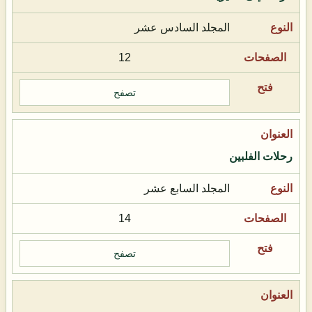
المجلد السادس عشر
12
تصفح
رحلات الفلبين
المجلد السابع عشر
14
تصفح