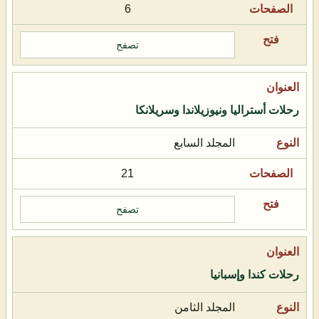
6
تصفح
رحلات أستراليا ونيوزيلاندا وسريلانكا
المجلد السابع
21
تصفح
رحلات كندا وإسبانيا
المجلد الثامن