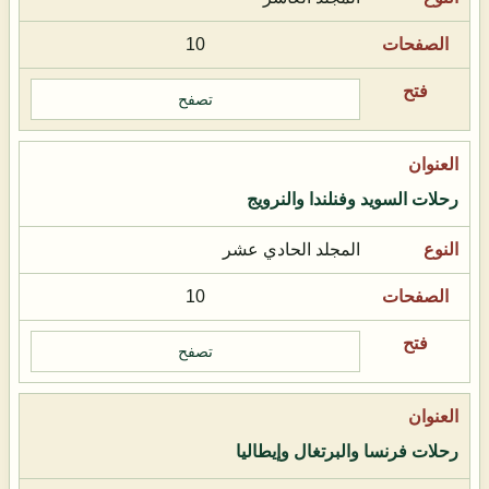
10
تصفح
رحلات السويد وفنلندا والنرويج
المجلد الحادي عشر
10
تصفح
رحلات فرنسا والبرتغال وإيطاليا