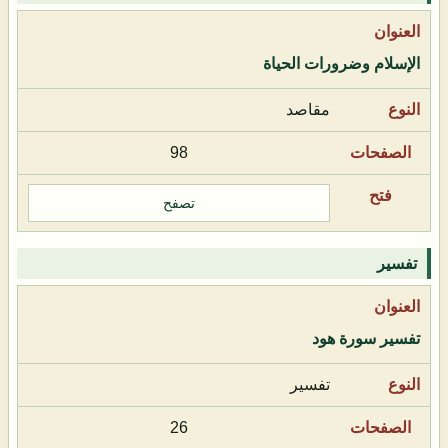
الإسلام وضرورات الحياة
مقاصد
98
تصفح
تفسير
تفسير سورة هود
تفسير
26