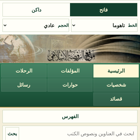
فاتح
داكن
الخط
الحجم
الرئيسية
المؤلفات
الرحلات
شخصيات
حوارات
رسائل
قصائد
الفهرس
بحث