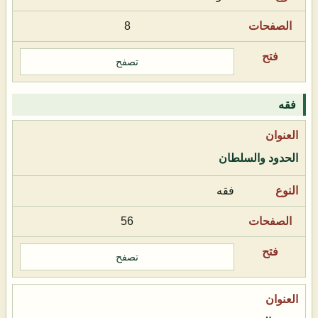
8
تصفح
فقه
الحدود والسلطان
فقه
56
تصفح