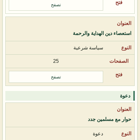
تصفح
استعصاء دين الهداية والرحمة
سياسة شرعية
25
تصفح
دعوة
حوار مع مسلمين جدد
دعوة