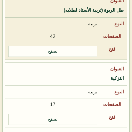
طل الربوة (تربية الأستاذ لطلابه)
تربية
42
تصفح
التزكية
تربية
17
تصفح