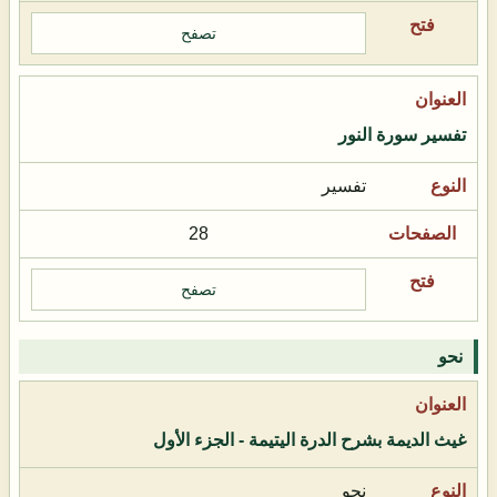
تصفح
تفسير سورة النور
تفسير
28
تصفح
نحو
غيث الديمة بشرح الدرة اليتيمة - الجزء الأول
نحو