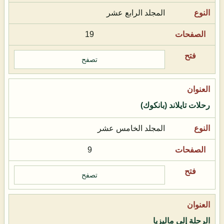
المجلد الرابع عشر
19
تصفح
رحلات تايلاند (بانكوك)
المجلد الخامس عشر
9
تصفح
الرحلة إلى ماليزيا