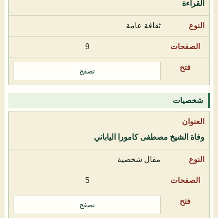
القراءة
ثقافة عامة
9
تصفح
شخصيات
وفاة الشيخ مصطفى كامورا الياباني
مقال شخصية
5
تصفح