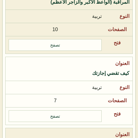
المراقبة (الواعظ الأكبر والزاجر الأعظم)
تربية
10
تصفح
كيف تقضي إجازتك
تربية
7
تصفح