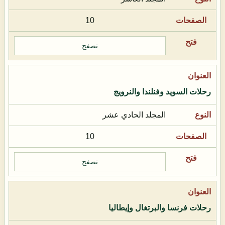
10
تصفح
رحلات السويد وفنلندا والنرويج
المجلد الحادي عشر
10
تصفح
رحلات فرنسا والبرتغال وإيطاليا