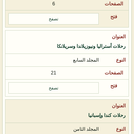
6
تصفح
رحلات أستراليا ونيوزيلاندا وسريلانكا
المجلد السابع
21
تصفح
رحلات كندا وإسبانيا
المجلد الثامن