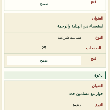
تصفح
استعصاء دين الهداية والرحمة
سياسة شرعية
25
تصفح
دعوة
حوار مع مسلمين جدد
دعوة