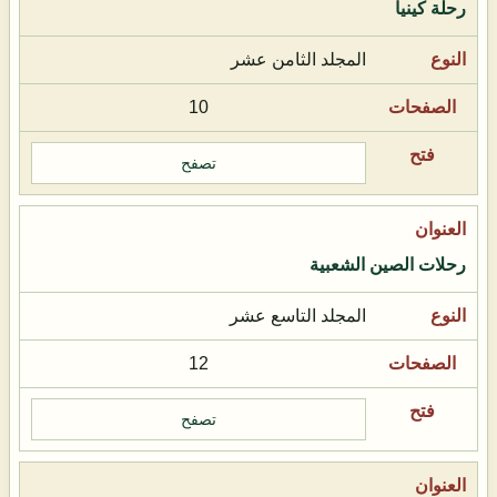
رحلة كينيا
المجلد الثامن عشر
10
تصفح
رحلات الصين الشعبية
المجلد التاسع عشر
12
تصفح