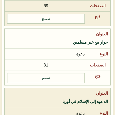
69
تصفح
حوار مع غير مسلمين
دعوة
31
تصفح
الدعوة إلى الإسلام في أوربا
دعوة