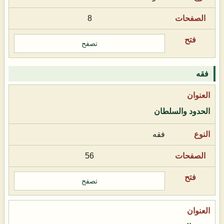
8
تصفح
فقه
الحدود والسلطان
فقه
56
تصفح