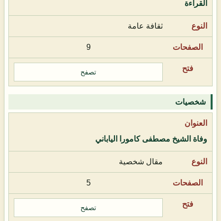
القراءة
ثقافة عامة
9
تصفح
شخصيات
وفاة الشيخ مصطفى كامورا الياباني
مقال شخصية
5
تصفح