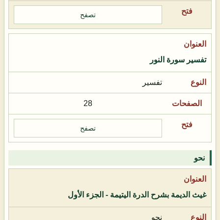
تصفح
تفسير سورة النور
تفسير
28
تصفح
نحو
غيث الديمة بشرح الدرة اليتيمة - الجزء الأول
نحو