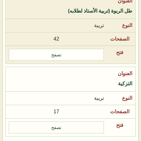
طل الربوة (تربية الأستاذ لطلابه)
تربية
42
تصفح
التزكية
تربية
17
تصفح