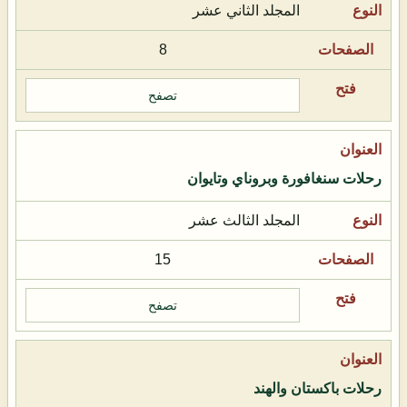
المجلد الثاني عشر
8
تصفح
رحلات سنغافورة وبروناي وتايوان
المجلد الثالث عشر
15
تصفح
رحلات باكستان والهند