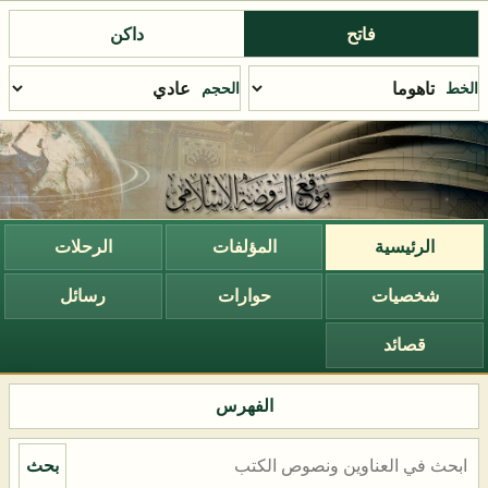
فاتح
داكن
الخط
الحجم
الرئيسية
المؤلفات
الرحلات
شخصيات
حوارات
رسائل
قصائد
الفهرس
بحث