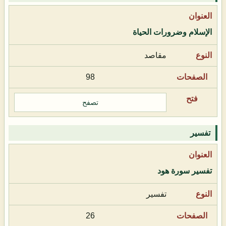
الإسلام وضرورات الحياة
مقاصد
98
تصفح
تفسير
تفسير سورة هود
تفسير
26