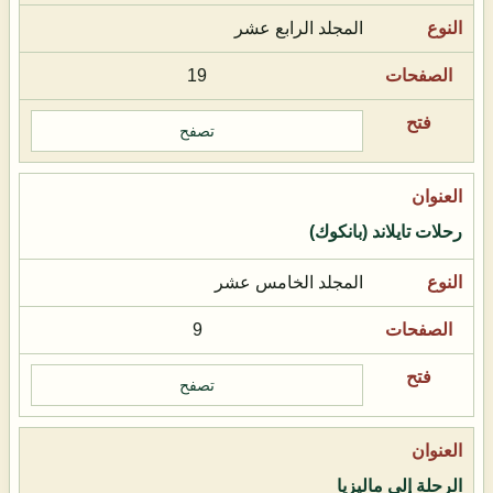
المجلد الرابع عشر
19
تصفح
رحلات تايلاند (بانكوك)
المجلد الخامس عشر
9
تصفح
الرحلة إلى ماليزيا