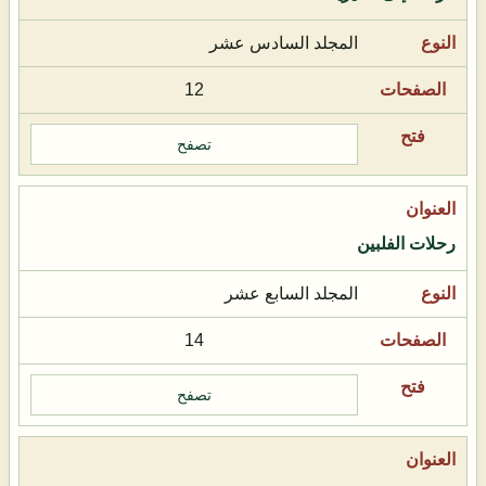
المجلد السادس عشر
12
تصفح
رحلات الفلبين
المجلد السابع عشر
14
تصفح