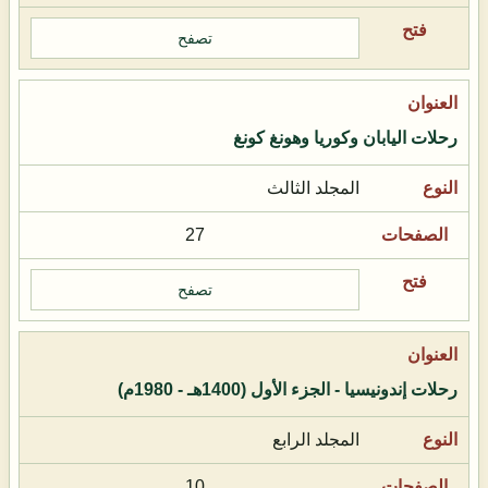
تصفح
رحلات اليابان وكوريا وهونغ كونغ
المجلد الثالث
27
تصفح
رحلات إندونيسيا - الجزء الأول (1400هـ - 1980م)
المجلد الرابع
10