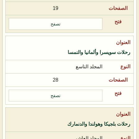
19
تصفح
رحلات سويسرا وألمانيا والنمسا
المجلد التاسع
28
تصفح
رحلات بلجيكا وهولندا والدنمارك
المجلد العاشر