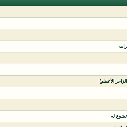
رات
الزاجر الأعظم)
خشوع له