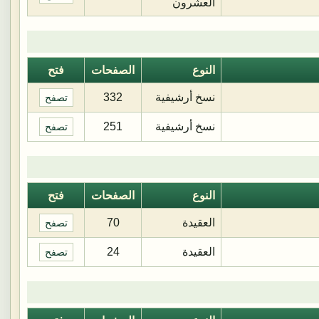
العشرون
النوع
الصفحات
فتح
نسخ أرشيفية
332
تصفح
نسخ أرشيفية
251
تصفح
النوع
الصفحات
فتح
العقيدة
70
تصفح
العقيدة
24
تصفح