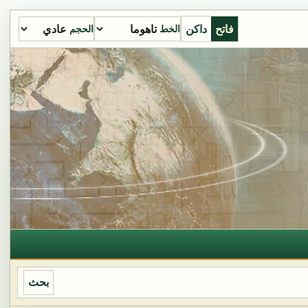
فاتح
داكن
الخط
الحجم
بحث