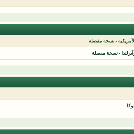
لأمريكية - نسخة مفصلة
آيرلندا - نسخة مفصلة
وكا