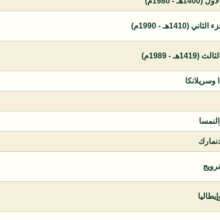
 - 1980م)
1410هـ - 1990م)
ـ - 1989م)
ا وسريلانكا
النمسا
دنمارك
نرويج
يطاليا