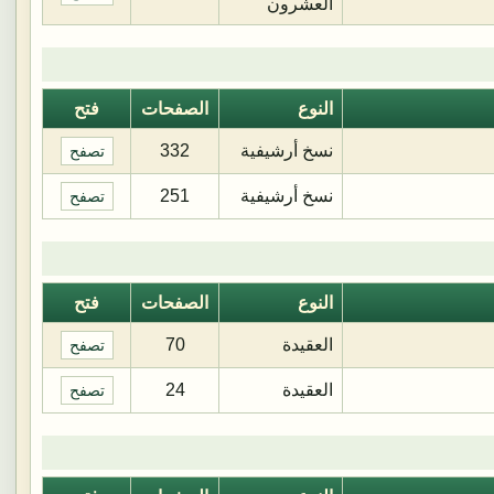
العشرون
النوع
الصفحات
فتح
نسخ أرشيفية
332
تصفح
نسخ أرشيفية
251
تصفح
النوع
الصفحات
فتح
العقيدة
70
تصفح
العقيدة
24
تصفح