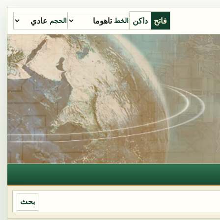
فاتح
داكن
الخط
الحجم
بحث