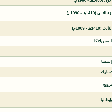
 - 1980م)
1410هـ - 1990م)
ـ - 1989م)
ا وسريلانكا
النمسا
دنمارك
نرويج
يطاليا