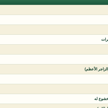
رات
الزاجر الأعظم)
خشوع له