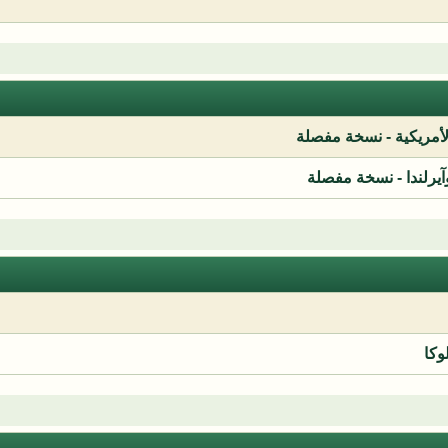
لأمريكية - نسخة مفصلة
آيرلندا - نسخة مفصلة
وكا