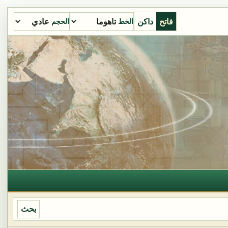
فاتح
داكن
الخط
الحجم
بحث