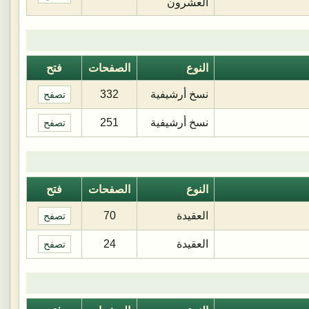
العشرون
النوع
الصفحات
فتح
نسخ أرشيفية
332
تصفح
نسخ أرشيفية
251
تصفح
النوع
الصفحات
فتح
العقيدة
70
تصفح
العقيدة
24
تصفح