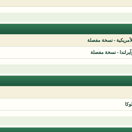
لأمريكية - نسخة مفصلة
آيرلندا - نسخة مفصلة
وكا