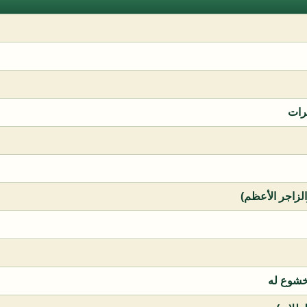
رات
الزاجر الأعظم)
خشوع له