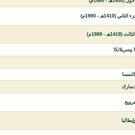
 - 1980م)
1410هـ - 1990م)
ـ - 1989م)
ا وسريلانكا
النمسا
دنمارك
نرويج
يطاليا