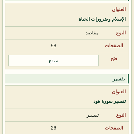
الإسلام وضرورات الحياة
مقاصد
98
تصفح
تفسير
تفسير سورة هود
تفسير
26