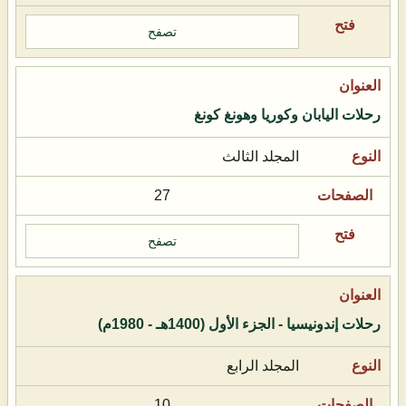
تصفح
رحلات اليابان وكوريا وهونغ كونغ
المجلد الثالث
27
تصفح
رحلات إندونيسيا - الجزء الأول (1400هـ - 1980م)
المجلد الرابع
10