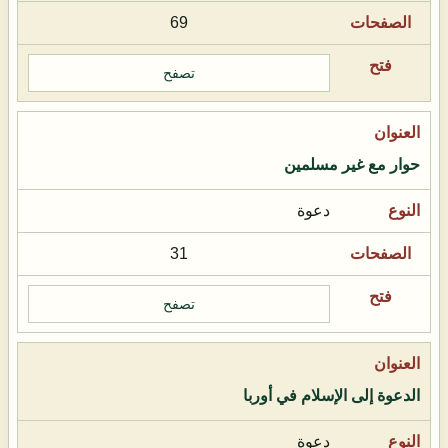
69
تصفح
حوار مع غير مسلمين
دعوة
31
تصفح
الدعوة إلى الإسلام في أوربا
دعوة