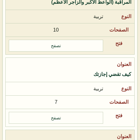
المراقبة (الواعظ الأكبر والزاجر الأعظم)
تربية
10
تصفح
كيف تقضي إجازتك
تربية
7
تصفح