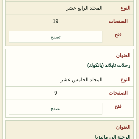
المجلد الرابع عشر
19
تصفح
رحلات تايلاند (بانكوك)
المجلد الخامس عشر
9
تصفح
الرحلة إلى ماليزيا