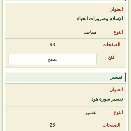
الإسلام وضرورات الحياة
مقاصد
98
تصفح
تفسير
تفسير سورة هود
تفسير
26