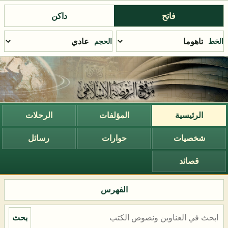
فاتح
داكن
الخط
الحجم
الرئيسية
المؤلفات
الرحلات
شخصيات
حوارات
رسائل
قصائد
الفهرس
بحث