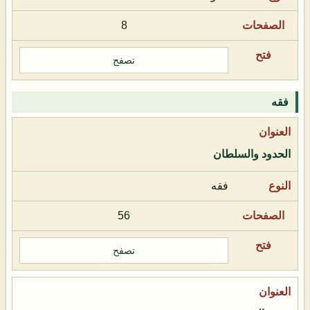
8
تصفح
فقه
الحدود والسلطان
فقه
56
تصفح