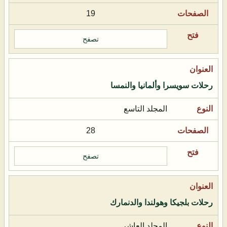
19
تصفح
رحلات سويسرا وألمانيا والنمسا
المجلد التاسع
28
تصفح
رحلات بلجيكا وهولندا والدنمارك
المجلد العاشر