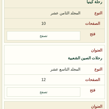
رحلة كينيا
المجلد الثامن عشر
10
تصفح
رحلات الصين الشعبية
المجلد التاسع عشر
12
تصفح