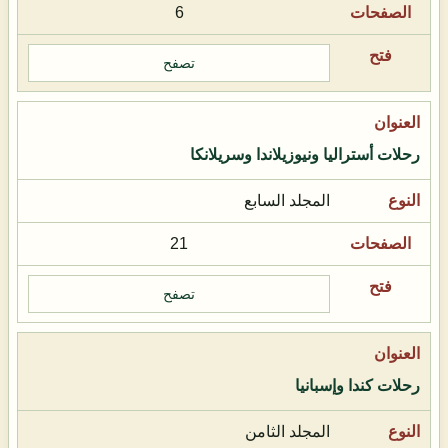
6
تصفح
رحلات أستراليا ونيوزيلاندا وسريلانكا
المجلد السابع
21
تصفح
رحلات كندا وإسبانيا
المجلد الثامن