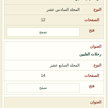
المجلد السادس عشر
12
تصفح
رحلات الفلبين
المجلد السابع عشر
14
تصفح