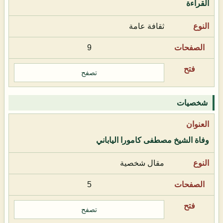
القراءة
ثقافة عامة
9
تصفح
شخصيات
وفاة الشيخ مصطفى كامورا الياباني
مقال شخصية
5
تصفح