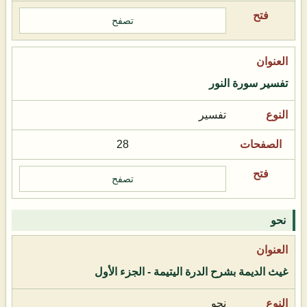
تصفح
تفسير سورة النور
تفسير
28
تصفح
نحو
غيث الديمة بشرح الدرة اليتيمة - الجزء الأول
نحو