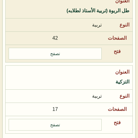
طل الربوة (تربية الأستاذ لطلابه)
تربية
42
تصفح
التزكية
تربية
17
تصفح