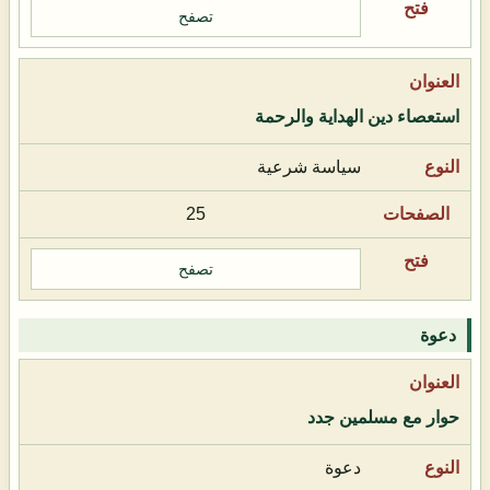
تصفح
استعصاء دين الهداية والرحمة
سياسة شرعية
25
تصفح
دعوة
حوار مع مسلمين جدد
دعوة