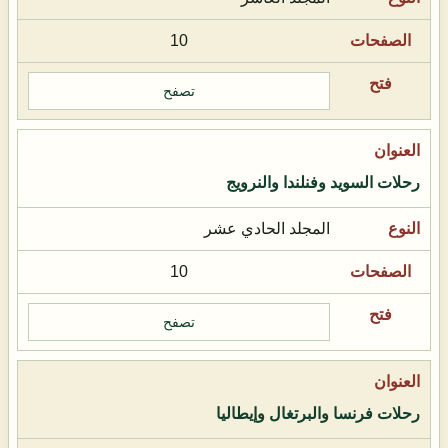
10
تصفح
رحلات السويد وفنلندا والنرويج
المجلد الحادي عشر
10
تصفح
رحلات فرنسا والبرتغال وإيطاليا