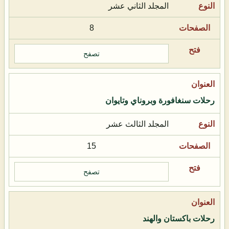
المجلد الثاني عشر
8
تصفح
رحلات سنغافورة وبروناي وتايوان
المجلد الثالث عشر
15
تصفح
رحلات باكستان والهند