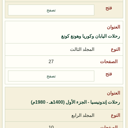
تصفح
رحلات اليابان وكوريا وهونغ كونغ
المجلد الثالث
27
تصفح
رحلات إندونيسيا - الجزء الأول (1400هـ - 1980م)
المجلد الرابع
10