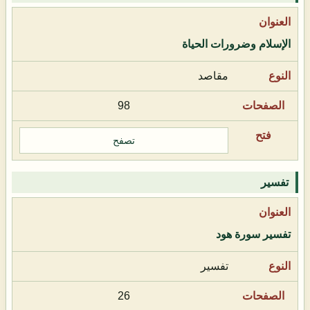
الإسلام وضرورات الحياة
مقاصد
98
تصفح
تفسير
تفسير سورة هود
تفسير
26