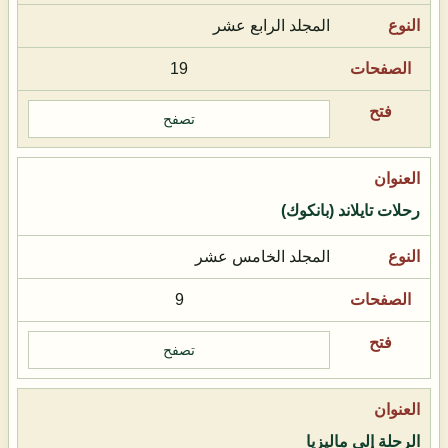
المجلد الرابع عشر
19
تصفح
رحلات تايلاند (بانكوك)
المجلد الخامس عشر
9
تصفح
الرحلة إلى ماليزيا