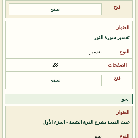
تصفح
تفسير سورة النور
تفسير
28
تصفح
نحو
غيث الديمة بشرح الدرة اليتيمة - الجزء الأول
نحو