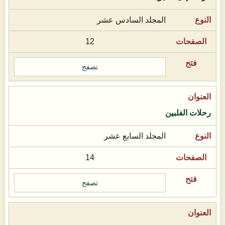
المجلد السادس عشر
12
تصفح
رحلات الفلبين
المجلد السابع عشر
14
تصفح