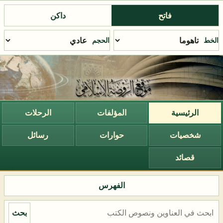
فاتح
داكن
الخط
الحجم
الرئيسية
المؤلفات
الرحلات
شخصيات
حوارات
رسائل
قصائد
الفهرس
بحث