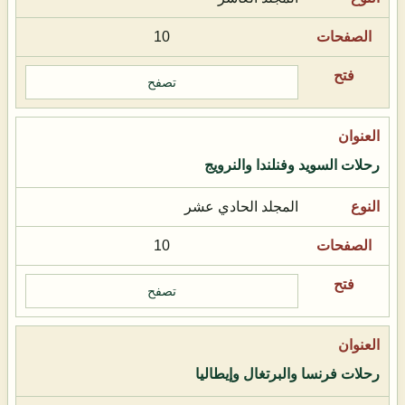
10
تصفح
رحلات السويد وفنلندا والنرويج
المجلد الحادي عشر
10
تصفح
رحلات فرنسا والبرتغال وإيطاليا