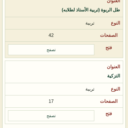
طل الربوة (تربية الأستاذ لطلابه)
تربية
42
تصفح
التزكية
تربية
17
تصفح