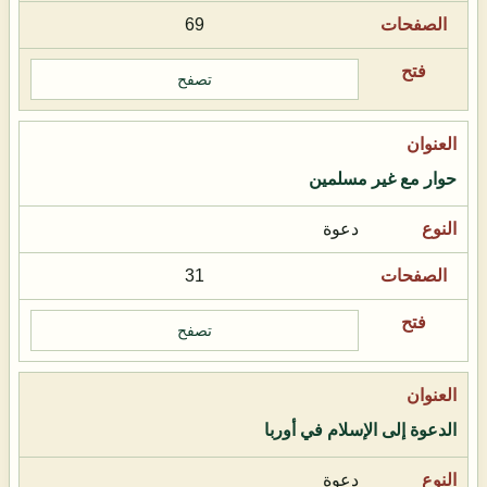
69
تصفح
حوار مع غير مسلمين
دعوة
31
تصفح
الدعوة إلى الإسلام في أوربا
دعوة