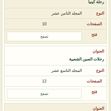
رحلة كينيا
المجلد الثامن عشر
10
تصفح
رحلات الصين الشعبية
المجلد التاسع عشر
12
تصفح