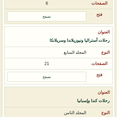
6
تصفح
رحلات أستراليا ونيوزيلاندا وسريلانكا
المجلد السابع
21
تصفح
رحلات كندا وإسبانيا
المجلد الثامن