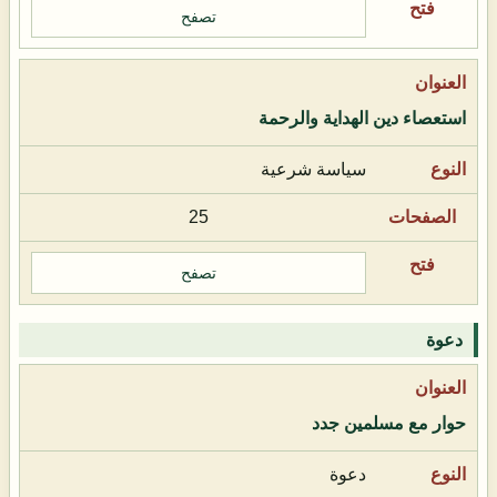
تصفح
استعصاء دين الهداية والرحمة
سياسة شرعية
25
تصفح
دعوة
حوار مع مسلمين جدد
دعوة