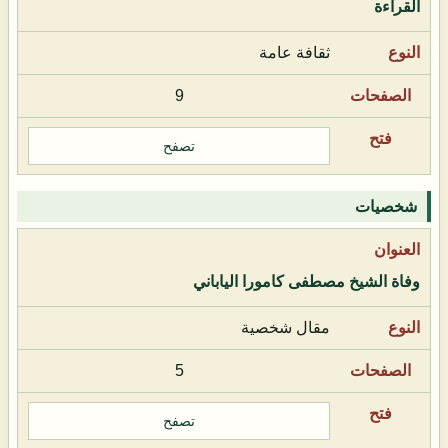
القراءة
ثقافة عامة
9
تصفح
شخصيات
وفاة الشيخ مصطفى كامورا الياباني
مقال شخصية
5
تصفح