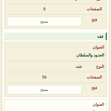
8
تصفح
فقه
الحدود والسلطان
فقه
56
تصفح