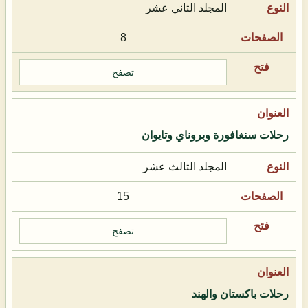
المجلد الثاني عشر
8
تصفح
رحلات سنغافورة وبروناي وتايوان
المجلد الثالث عشر
15
تصفح
رحلات باكستان والهند