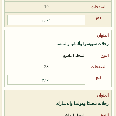
19
تصفح
رحلات سويسرا وألمانيا والنمسا
المجلد التاسع
28
تصفح
رحلات بلجيكا وهولندا والدنمارك
المجلد العاشر