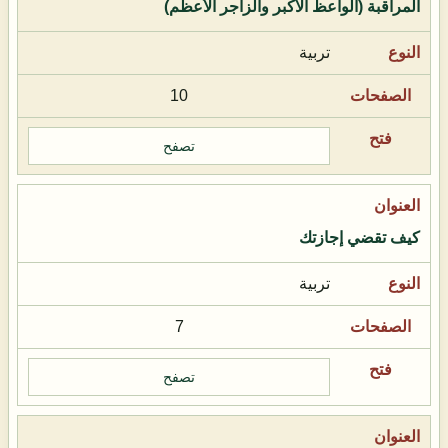
المراقبة (الواعظ الأكبر والزاجر الأعظم)
تربية
10
تصفح
كيف تقضي إجازتك
تربية
7
تصفح