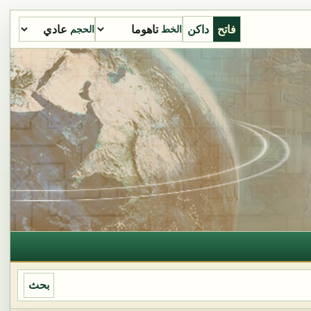
فاتح
داكن
الخط
الحجم
بحث