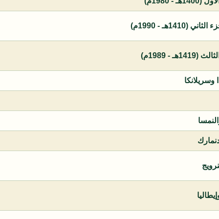
 - 1980م)
1410هـ - 1990م)
ـ - 1989م)
ا وسريلانكا
النمسا
دنمارك
نرويج
يطاليا