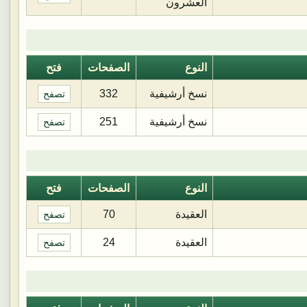
العشرون
النوع
الصفحات
فتح
نسخ أرشيفية
332
تصفح
نسخ أرشيفية
251
تصفح
النوع
الصفحات
فتح
العقيدة
70
تصفح
العقيدة
24
تصفح