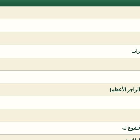
رات
الزاجر الأعظم)
خشوع له