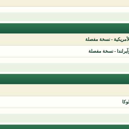
لأمريكية - نسخة مفصلة
آيرلندا - نسخة مفصلة
وكا