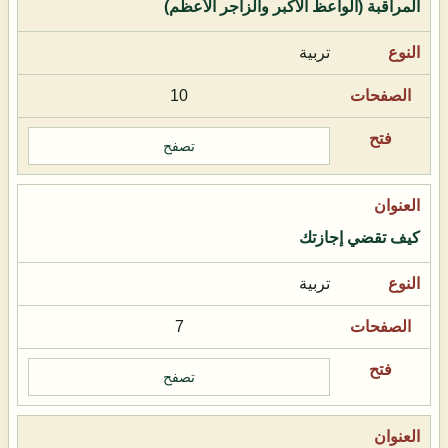
المراقبة (الواعظ الأكبر والزاجر الأعظم)
تربية
10
تصفح
كيف تقضي إجازتك
تربية
7
تصفح