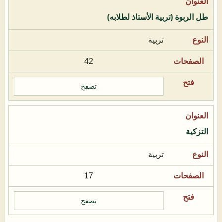
طل الربوة (تربية الأستاذ لطلابه)
تربية
42
تصفح
التزكية
تربية
17
تصفح