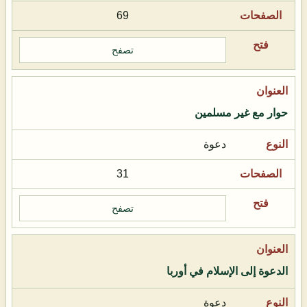
69
تصفح
حوار مع غير مسلمين
دعوة
31
تصفح
الدعوة إلى الإسلام في أوربا
دعوة