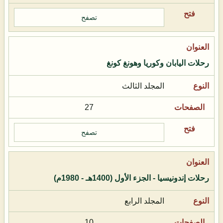
تصفح
رحلات اليابان وكوريا وهونغ كونغ
المجلد الثالث
27
تصفح
رحلات إندونيسيا - الجزء الأول (1400هـ - 1980م)
المجلد الرابع
10