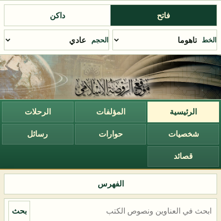
فاتح
داكن
الخط
الحجم
الرئيسية
المؤلفات
الرحلات
شخصيات
حوارات
رسائل
قصائد
الفهرس
بحث