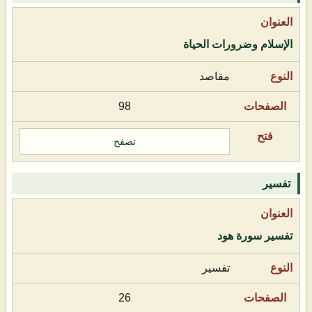
الإسلام وضرورات الحياة
مقاصد
98
تصفح
تفسير
تفسير سورة هود
تفسير
26