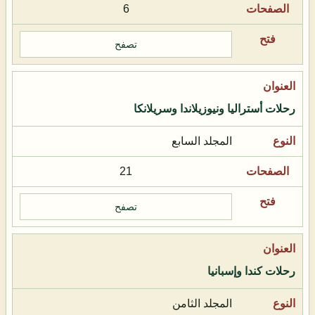
6
تصفح
رحلات أستراليا ونيوزيلاندا وسريلانكا
المجلد السابع
21
تصفح
رحلات كندا وإسبانيا
المجلد الثامن