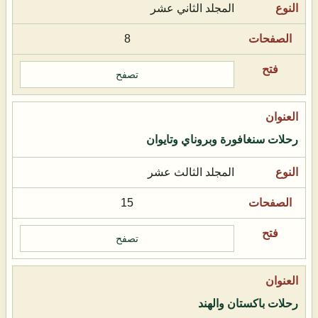
المجلد الثاني عشر
8
تصفح
رحلات سنغافورة وبروناي وتايوان
المجلد الثالث عشر
15
تصفح
رحلات باكستان والهند