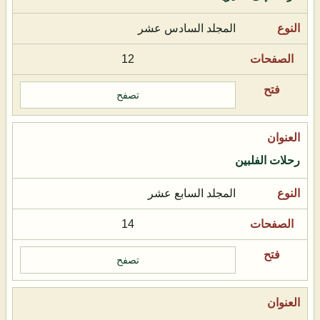
المجلد السادس عشر
12
تصفح
رحلات الفلبين
المجلد السابع عشر
14
تصفح