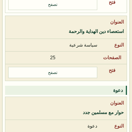
تصفح
استعصاء دين الهداية والرحمة
سياسة شرعية
25
تصفح
دعوة
حوار مع مسلمين جدد
دعوة