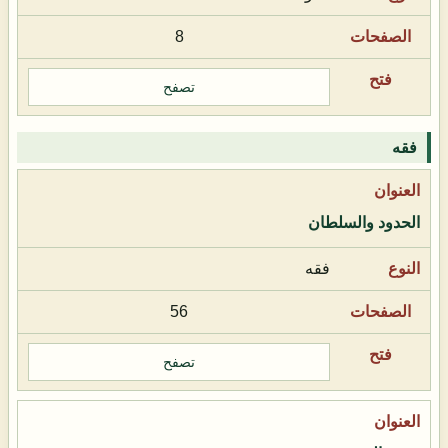
8
تصفح
فقه
الحدود والسلطان
فقه
56
تصفح