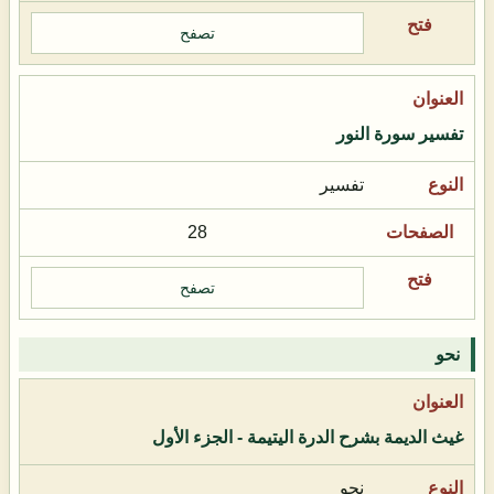
تصفح
تفسير سورة النور
تفسير
28
تصفح
نحو
غيث الديمة بشرح الدرة اليتيمة - الجزء الأول
نحو