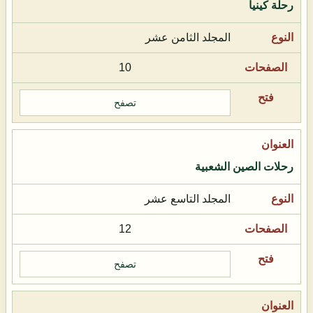
رحلة كينيا
المجلد الثامن عشر
10
تصفح
رحلات الصين الشعبية
المجلد التاسع عشر
12
تصفح