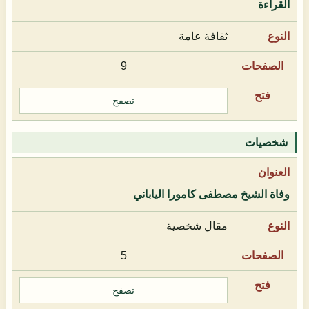
القراءة
ثقافة عامة
9
تصفح
شخصيات
وفاة الشيخ مصطفى كامورا الياباني
مقال شخصية
5
تصفح