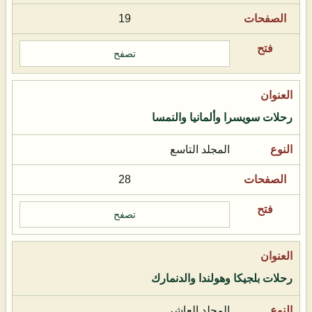
19
تصفح
رحلات سويسرا وألمانيا والنمسا
المجلد التاسع
28
تصفح
رحلات بلجيكا وهولندا والدنمارك
المجلد العاشر