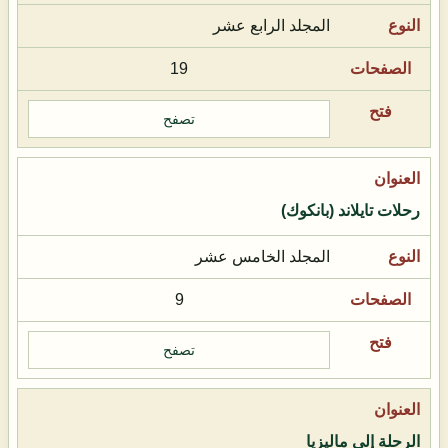
المجلد الرابع عشر
19
تصفح
رحلات تايلاند (بانكوك)
المجلد الخامس عشر
9
تصفح
الرحلة إلى ماليزيا