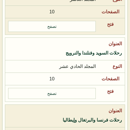
10
تصفح
رحلات السويد وفنلندا والنرويج
المجلد الحادي عشر
10
تصفح
رحلات فرنسا والبرتغال وإيطاليا