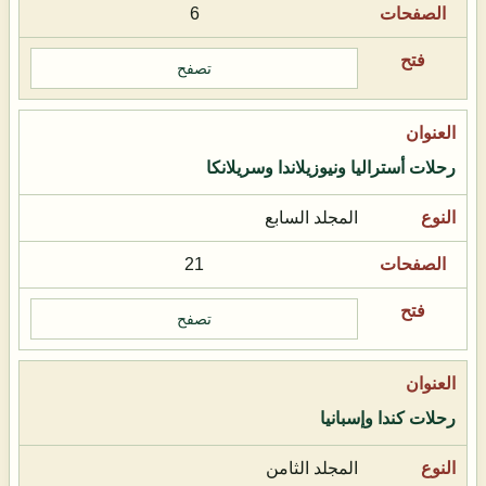
6
تصفح
رحلات أستراليا ونيوزيلاندا وسريلانكا
المجلد السابع
21
تصفح
رحلات كندا وإسبانيا
المجلد الثامن