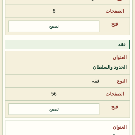
8
تصفح
فقه
الحدود والسلطان
فقه
56
تصفح