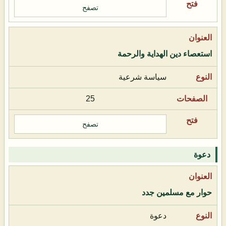
تصفح
استعصاء دين الهداية والرحمة
سياسة شرعية
25
تصفح
دعوة
حوار مع مسلمين جدد
دعوة