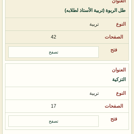
طل الربوة (تربية الأستاذ لطلابه)
تربية
42
تصفح
التزكية
تربية
17
تصفح