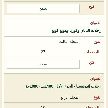
تصفح
رحلات اليابان وكوريا وهونغ كونغ
المجلد الثالث
27
تصفح
رحلات إندونيسيا - الجزء الأول (1400هـ - 1980م)
المجلد الرابع
10