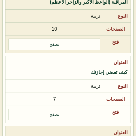
المراقبة (الواعظ الأكبر والزاجر الأعظم)
تربية
10
تصفح
كيف تقضي إجازتك
تربية
7
تصفح