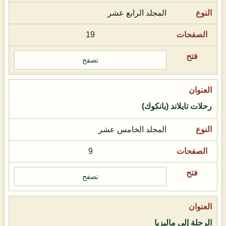
المجلد الرابع عشر
19
تصفح
رحلات تايلاند (بانكوك)
المجلد الخامس عشر
9
تصفح
الرحلة إلى ماليزيا