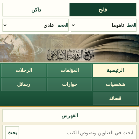
فاتح
داكن
الخط
الحجم
الرئيسية
المؤلفات
الرحلات
شخصيات
حوارات
رسائل
قصائد
الفهرس
بحث