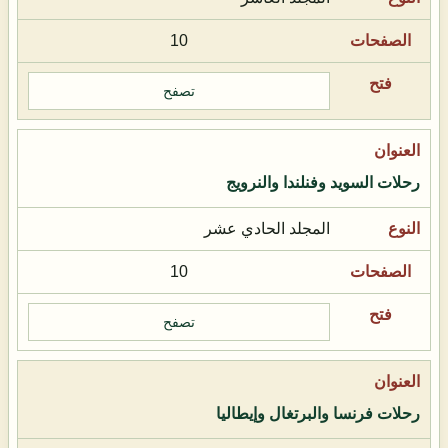
10
تصفح
رحلات السويد وفنلندا والنرويج
المجلد الحادي عشر
10
تصفح
رحلات فرنسا والبرتغال وإيطاليا