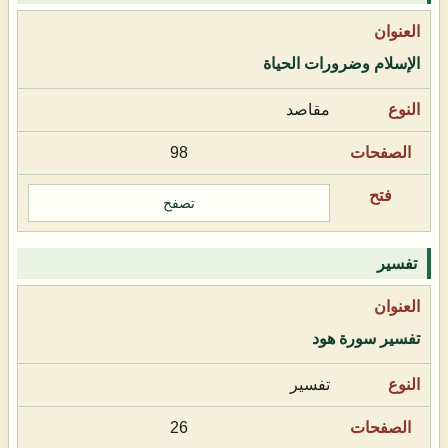
الإسلام وضرورات الحياة
مقاصد
98
تصفح
تفسير
تفسير سورة هود
تفسير
26