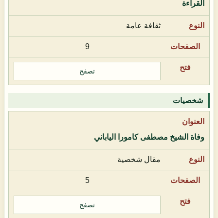
القراءة
ثقافة عامة
9
تصفح
شخصيات
وفاة الشيخ مصطفى كامورا الياباني
مقال شخصية
5
تصفح