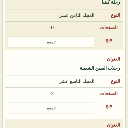
رحلة كينيا
المجلد الثامن عشر
10
تصفح
رحلات الصين الشعبية
المجلد التاسع عشر
12
تصفح