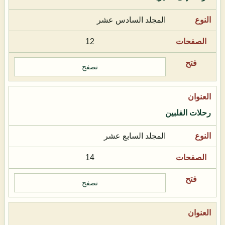
المجلد السادس عشر
12
تصفح
رحلات الفلبين
المجلد السابع عشر
14
تصفح