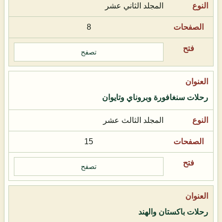
المجلد الثاني عشر
8
تصفح
رحلات سنغافورة وبروناي وتايوان
المجلد الثالث عشر
15
تصفح
رحلات باكستان والهند