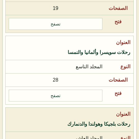
19
تصفح
رحلات سويسرا وألمانيا والنمسا
المجلد التاسع
28
تصفح
رحلات بلجيكا وهولندا والدنمارك
المجلد العاشر