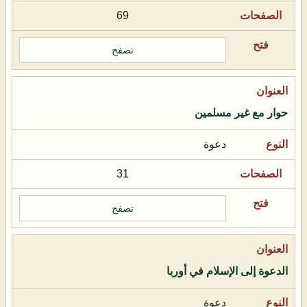
69
تصفح
حوار مع غير مسلمين
دعوة
31
تصفح
الدعوة إلى الإسلام في أوربا
دعوة