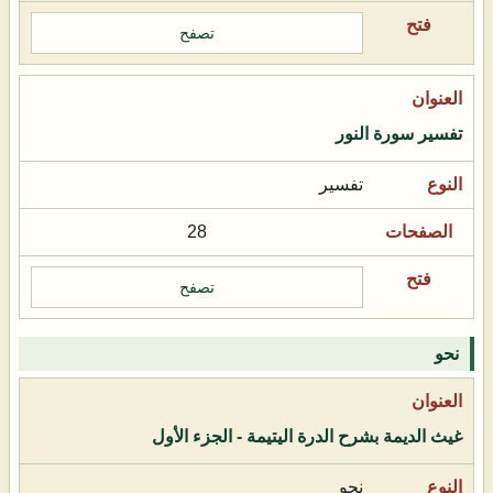
تصفح
تفسير سورة النور
تفسير
28
تصفح
نحو
غيث الديمة بشرح الدرة اليتيمة - الجزء الأول
نحو