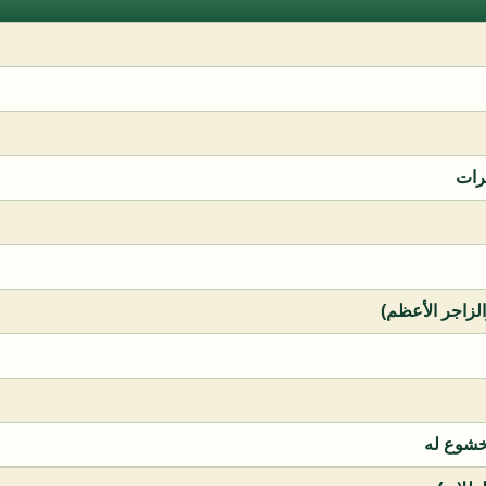
رات
الزاجر الأعظم)
خشوع له