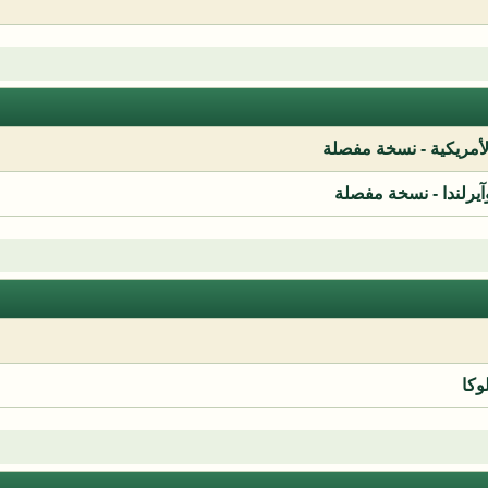
لأمريكية - نسخة مفصلة
آيرلندا - نسخة مفصلة
وكا