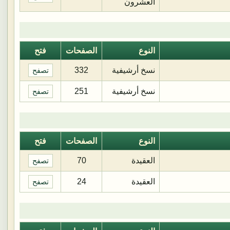
العشرون
النوع
الصفحات
فتح
نسخ أرشيفية
332
تصفح
نسخ أرشيفية
251
تصفح
النوع
الصفحات
فتح
العقيدة
70
تصفح
العقيدة
24
تصفح