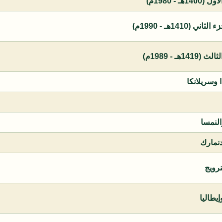
 - 1980م)
1410هـ - 1990م)
ـ - 1989م)
ا وسريلانكا
النمسا
دنمارك
نرويج
يطاليا