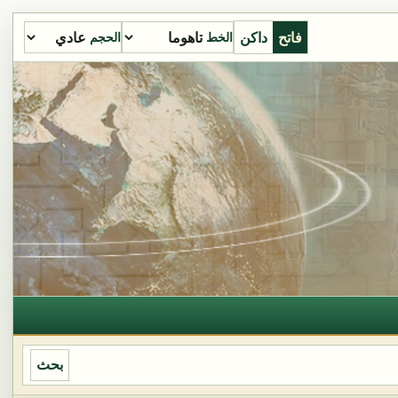
فاتح
داكن
الخط
الحجم
بحث