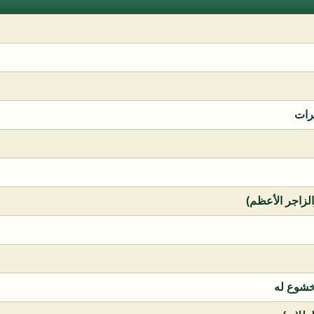
رات
الزاجر الأعظم)
خشوع له