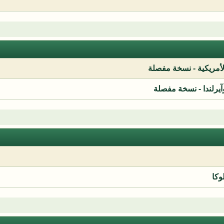
لأمريكية - نسخة مفصلة
آيرلندا - نسخة مفصلة
وكا