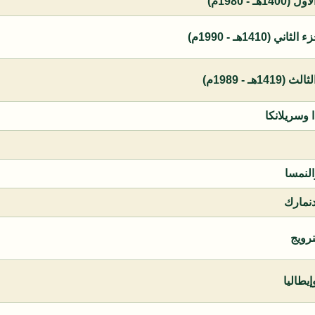
 - 1980م)
1410هـ - 1990م)
ـ - 1989م)
ا وسريلانكا
النمسا
دنمارك
نرويج
يطاليا