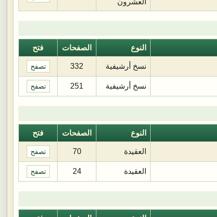
العشرون
النوع
الصفحات
فتح
نسخ أرشيفية
332
تصفح
نسخ أرشيفية
251
تصفح
النوع
الصفحات
فتح
العقيدة
70
تصفح
العقيدة
24
تصفح