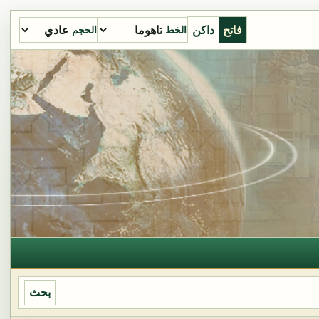
فاتح
داكن
الخط
الحجم
بحث