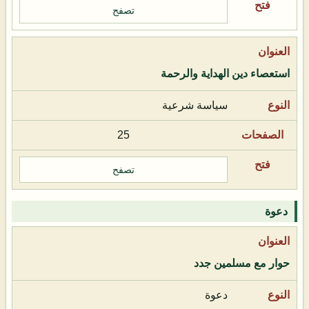
تصفح
استعصاء دين الهداية والرحمة
سياسة شرعية
25
تصفح
دعوة
حوار مع مسلمين جدد
دعوة