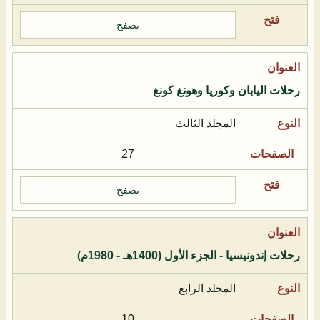
تصفح
رحلات اليابان وكوريا وهونغ كونغ
المجلد الثالث
27
تصفح
رحلات إندونيسيا - الجزء الأول (1400هـ - 1980م)
المجلد الرابع
10