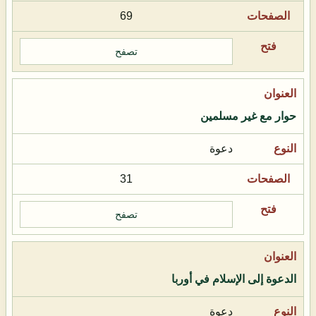
69
تصفح
حوار مع غير مسلمين
دعوة
31
تصفح
الدعوة إلى الإسلام في أوربا
دعوة