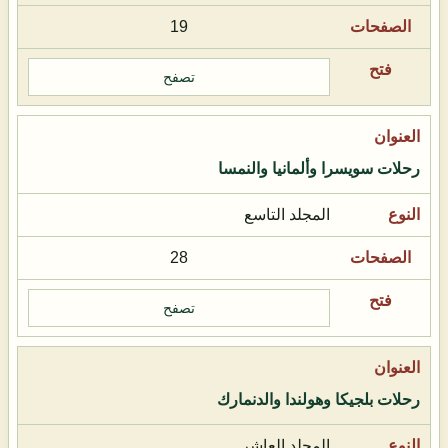
19
تصفح
رحلات سويسرا وألمانيا والنمسا
المجلد التاسع
28
تصفح
رحلات بلجيكا وهولندا والدنمارك
المجلد العاشر