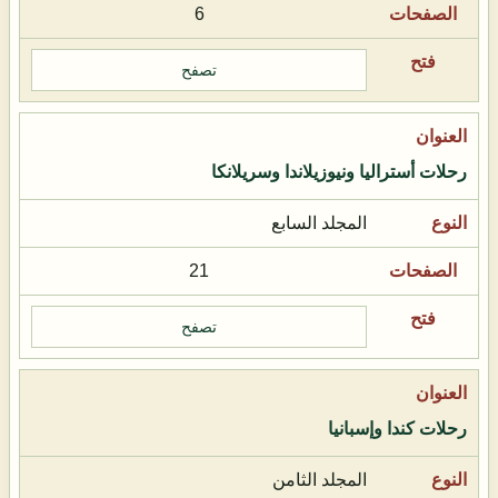
6
تصفح
رحلات أستراليا ونيوزيلاندا وسريلانكا
المجلد السابع
21
تصفح
رحلات كندا وإسبانيا
المجلد الثامن