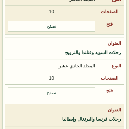
10
تصفح
رحلات السويد وفنلندا والنرويج
المجلد الحادي عشر
10
تصفح
رحلات فرنسا والبرتغال وإيطاليا