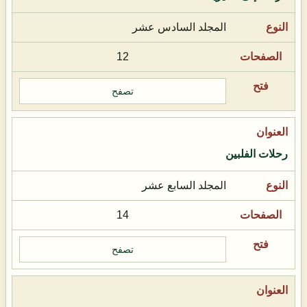
المجلد السادس عشر
12
تصفح
رحلات الفلبين
المجلد السابع عشر
14
تصفح