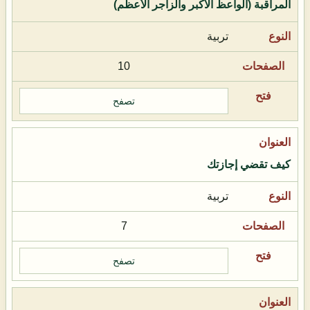
المراقبة (الواعظ الأكبر والزاجر الأعظم)
تربية
10
تصفح
كيف تقضي إجازتك
تربية
7
تصفح