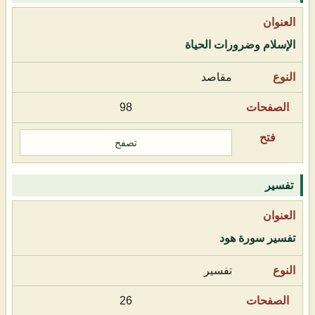
الإسلام وضرورات الحياة
مقاصد
98
تصفح
تفسير
تفسير سورة هود
تفسير
26