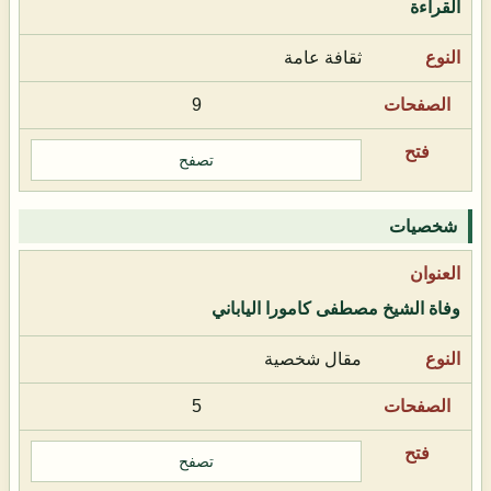
القراءة
ثقافة عامة
9
تصفح
شخصيات
وفاة الشيخ مصطفى كامورا الياباني
مقال شخصية
5
تصفح