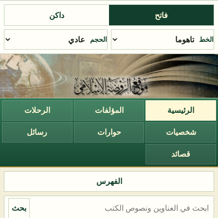
فاتح
داكن
الخط
الحجم
الرئيسية
المؤلفات
الرحلات
شخصيات
حوارات
رسائل
قصائد
الفهرس
بحث