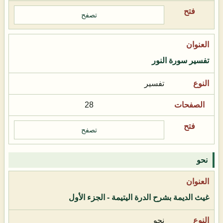
تصفح
تفسير سورة النور
تفسير
28
تصفح
نحو
غيث الديمة بشرح الدرة اليتيمة - الجزء الأول
نحو