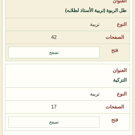
طل الربوة (تربية الأستاذ لطلابه)
تربية
42
تصفح
التزكية
تربية
17
تصفح