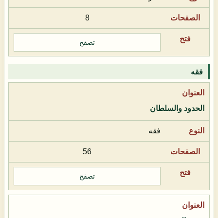
8
تصفح
فقه
الحدود والسلطان
فقه
56
تصفح