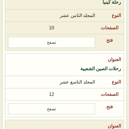
رحلة كينيا
المجلد الثامن عشر
10
تصفح
رحلات الصين الشعبية
المجلد التاسع عشر
12
تصفح