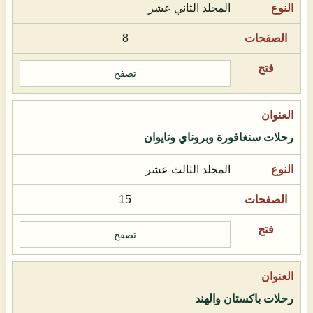
المجلد الثاني عشر
8
تصفح
رحلات سنغافورة وبروناي وتايوان
المجلد الثالث عشر
15
تصفح
رحلات باكستان والهند