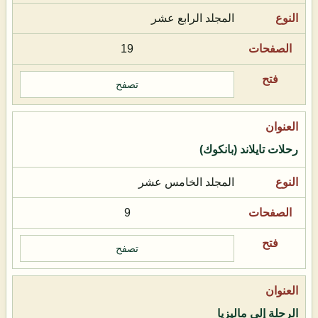
المجلد الرابع عشر
19
تصفح
رحلات تايلاند (بانكوك)
المجلد الخامس عشر
9
تصفح
الرحلة إلى ماليزيا