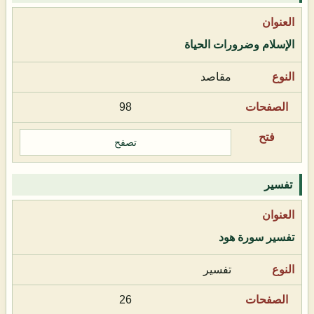
الإسلام وضرورات الحياة
مقاصد
98
تصفح
تفسير
تفسير سورة هود
تفسير
26