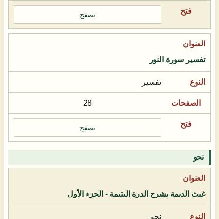
تصفح
تفسير سورة النور
تفسير
28
تصفح
نحو
غيث الديمة بشرح الدرة اليتيمة - الجزء الأول
نحو