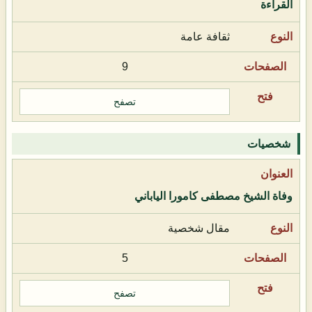
القراءة
ثقافة عامة
9
تصفح
شخصيات
وفاة الشيخ مصطفى كامورا الياباني
مقال شخصية
5
تصفح