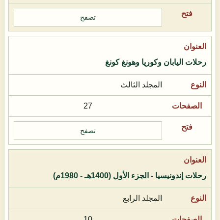
تصفح
رحلات اليابان وكوريا وهونغ كونغ
المجلد الثالث
27
تصفح
رحلات إندونيسيا - الجزء الأول (1400هـ - 1980م)
المجلد الرابع
10