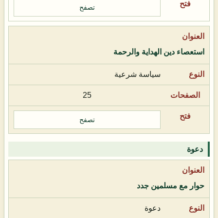
تصفح
استعصاء دين الهداية والرحمة
سياسة شرعية
25
تصفح
دعوة
حوار مع مسلمين جدد
دعوة