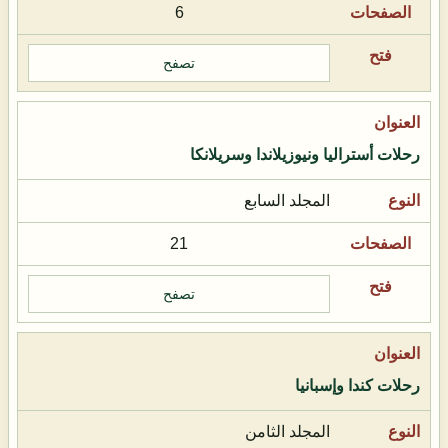
6
تصفح
رحلات أستراليا ونيوزيلاندا وسريلانكا
المجلد السابع
21
تصفح
رحلات كندا وإسبانيا
المجلد الثامن