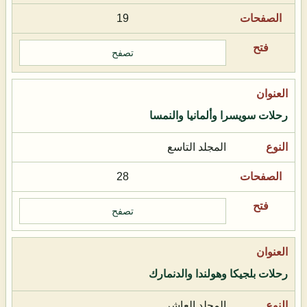
19
تصفح
رحلات سويسرا وألمانيا والنمسا
المجلد التاسع
28
تصفح
رحلات بلجيكا وهولندا والدنمارك
المجلد العاشر