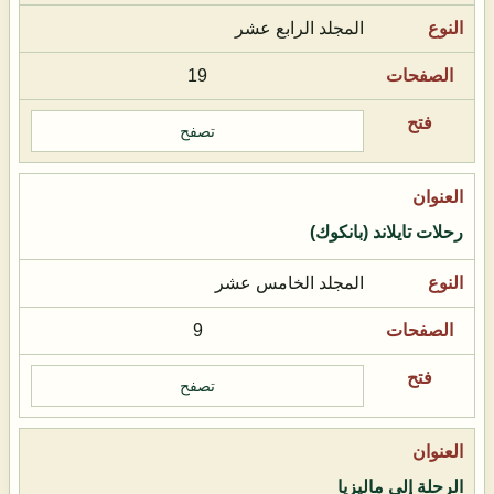
المجلد الرابع عشر
19
تصفح
رحلات تايلاند (بانكوك)
المجلد الخامس عشر
9
تصفح
الرحلة إلى ماليزيا