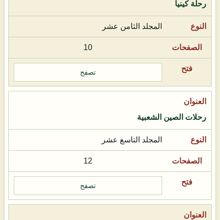
رحلة كينيا
المجلد الثامن عشر
10
تصفح
رحلات الصين الشعبية
المجلد التاسع عشر
12
تصفح