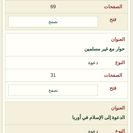
69
تصفح
حوار مع غير مسلمين
دعوة
31
تصفح
الدعوة إلى الإسلام في أوربا
دعوة