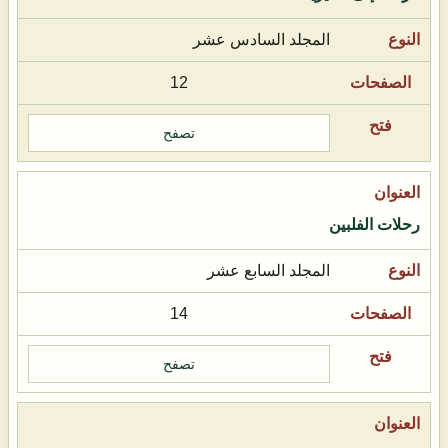
المجلد السادس عشر
12
تصفح
رحلات الفلبين
المجلد السابع عشر
14
تصفح