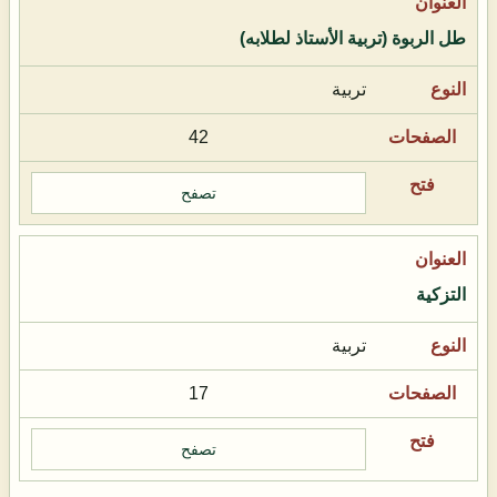
طل الربوة (تربية الأستاذ لطلابه)
تربية
42
تصفح
التزكية
تربية
17
تصفح