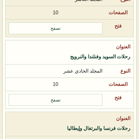
10
تصفح
رحلات السويد وفنلندا والنرويج
المجلد الحادي عشر
10
تصفح
رحلات فرنسا والبرتغال وإيطاليا