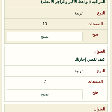
المراقبة (الواعظ الأكبر والزاجر الأعظم)
تربية
10
تصفح
كيف تقضي إجازتك
تربية
7
تصفح