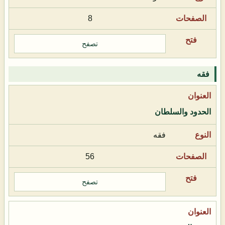
8
تصفح
فقه
الحدود والسلطان
فقه
56
تصفح