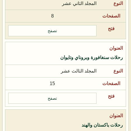
المجلد الثاني عشر
8
تصفح
رحلات سنغافورة وبروناي وتايوان
المجلد الثالث عشر
15
تصفح
رحلات باكستان والهند