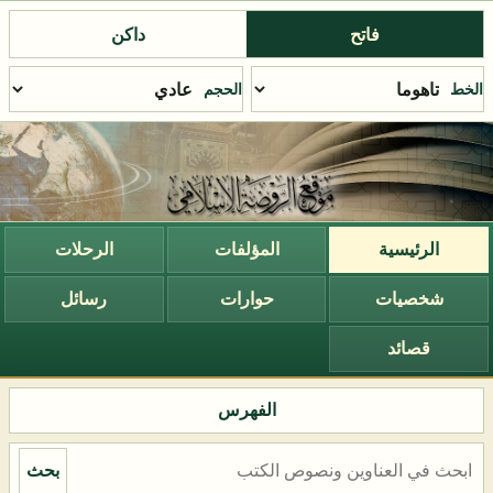
فاتح
داكن
الخط
الحجم
الرئيسية
المؤلفات
الرحلات
شخصيات
حوارات
رسائل
قصائد
الفهرس
بحث