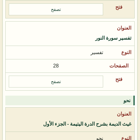
تصفح
تفسير سورة النور
تفسير
28
تصفح
نحو
غيث الديمة بشرح الدرة اليتيمة - الجزء الأول
نحو