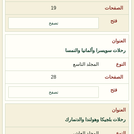
19
تصفح
رحلات سويسرا وألمانيا والنمسا
المجلد التاسع
28
تصفح
رحلات بلجيكا وهولندا والدنمارك
المجلد العاشر