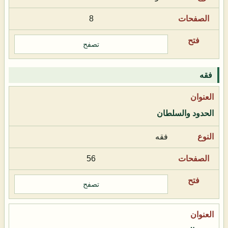
8
تصفح
فقه
الحدود والسلطان
فقه
56
تصفح