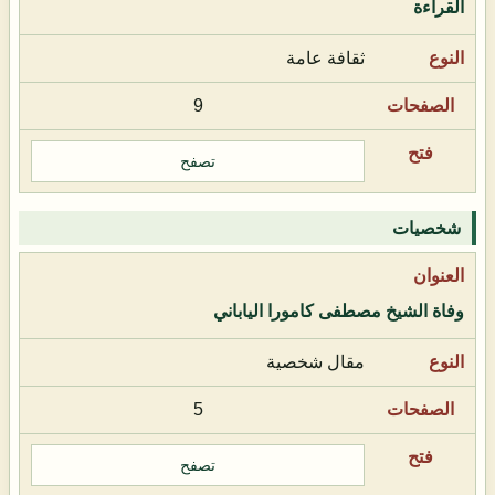
القراءة
ثقافة عامة
9
تصفح
شخصيات
وفاة الشيخ مصطفى كامورا الياباني
مقال شخصية
5
تصفح