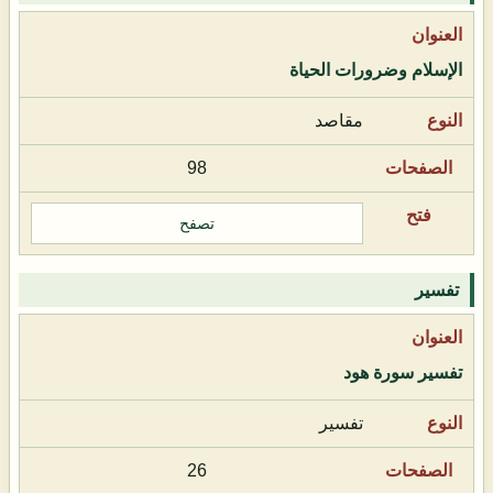
الإسلام وضرورات الحياة
مقاصد
98
تصفح
تفسير
تفسير سورة هود
تفسير
26