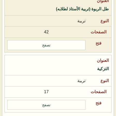
طل الربوة (تربية الأستاذ لطلابه)
تربية
42
تصفح
التزكية
تربية
17
تصفح