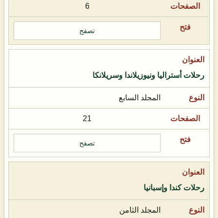
6
تصفح
رحلات أستراليا ونيوزيلاندا وسريلانكا
المجلد السابع
21
تصفح
رحلات كندا وإسبانيا
المجلد الثامن