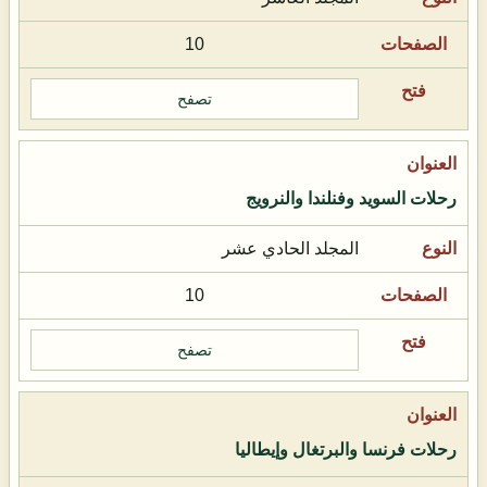
10
تصفح
رحلات السويد وفنلندا والنرويج
المجلد الحادي عشر
10
تصفح
رحلات فرنسا والبرتغال وإيطاليا