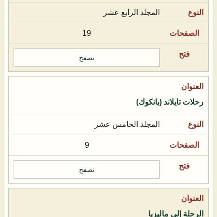
المجلد الرابع عشر
19
تصفح
رحلات تايلاند (بانكوك)
المجلد الخامس عشر
9
تصفح
الرحلة إلى ماليزيا