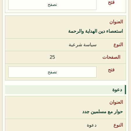
تصفح
استعصاء دين الهداية والرحمة
سياسة شرعية
25
تصفح
دعوة
حوار مع مسلمين جدد
دعوة