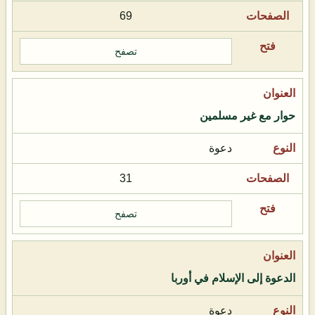
69
تصفح
حوار مع غير مسلمين
دعوة
31
تصفح
الدعوة إلى الإسلام في أوربا
دعوة