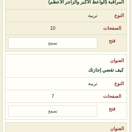
المراقبة (الواعظ الأكبر والزاجر الأعظم)
تربية
10
تصفح
كيف تقضي إجازتك
تربية
7
تصفح