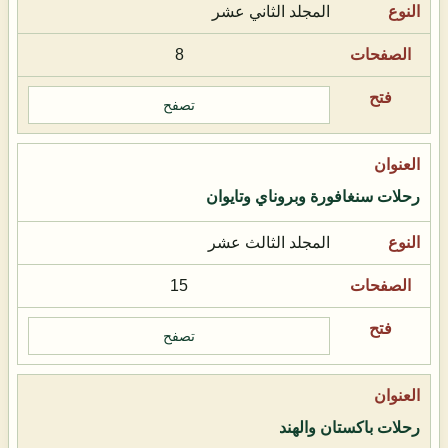
المجلد الثاني عشر
8
تصفح
رحلات سنغافورة وبروناي وتايوان
المجلد الثالث عشر
15
تصفح
رحلات باكستان والهند