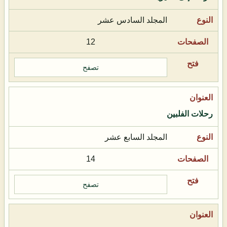
المجلد السادس عشر
12
تصفح
رحلات الفلبين
المجلد السابع عشر
14
تصفح