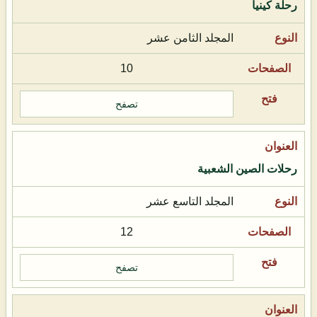
رحلة كينيا
المجلد الثامن عشر
10
تصفح
رحلات الصين الشعبية
المجلد التاسع عشر
12
تصفح