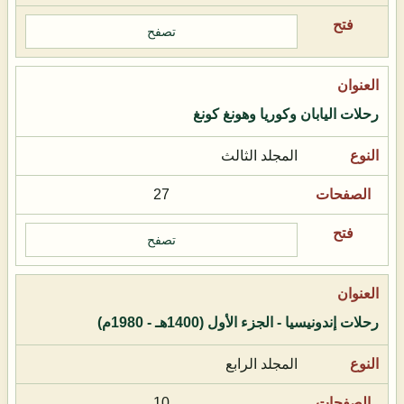
تصفح
رحلات اليابان وكوريا وهونغ كونغ
المجلد الثالث
27
تصفح
رحلات إندونيسيا - الجزء الأول (1400هـ - 1980م)
المجلد الرابع
10