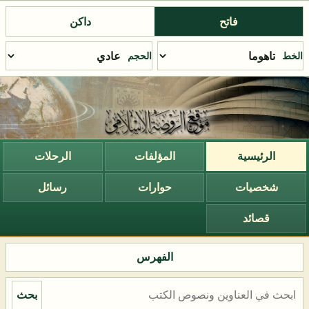
فاتح
داكن
الخط
الحجم
الرئيسية
المؤلفات
الرحلات
شخصيات
حوارات
رسائل
قصائد
الفهرس
بحث