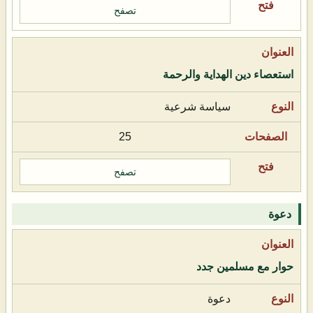
تصفح
استعصاء دين الهداية والرحمة
سياسة شرعية
25
تصفح
دعوة
حوار مع مسلمين جدد
دعوة