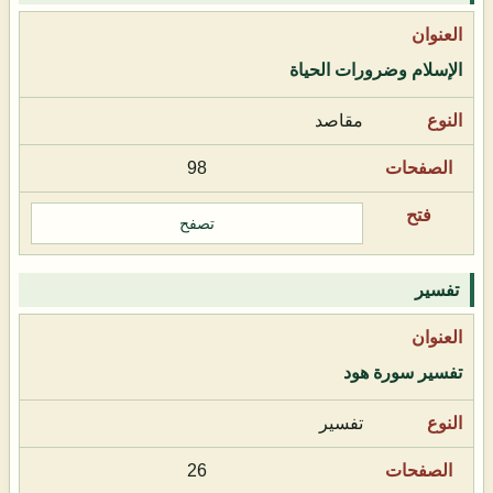
الإسلام وضرورات الحياة
مقاصد
98
تصفح
تفسير
تفسير سورة هود
تفسير
26