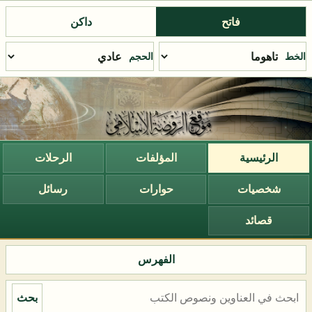
فاتح
داكن
الخط
الحجم
الرئيسية
المؤلفات
الرحلات
شخصيات
حوارات
رسائل
قصائد
الفهرس
بحث