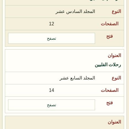
المجلد السادس عشر
12
تصفح
رحلات الفلبين
المجلد السابع عشر
14
تصفح