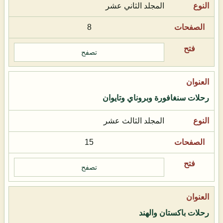
المجلد الثاني عشر
8
تصفح
رحلات سنغافورة وبروناي وتايوان
المجلد الثالث عشر
15
تصفح
رحلات باكستان والهند