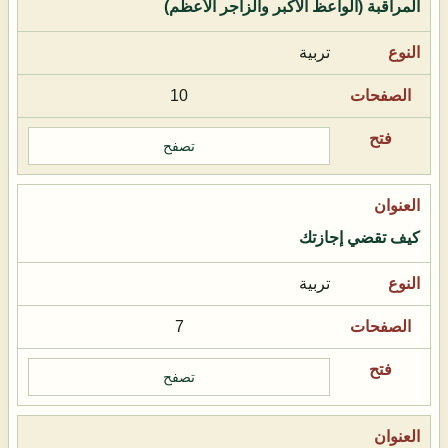
المراقبة (الواعظ الأكبر والزاجر الأعظم)
تربية
10
تصفح
كيف تقضي إجازتك
تربية
7
تصفح