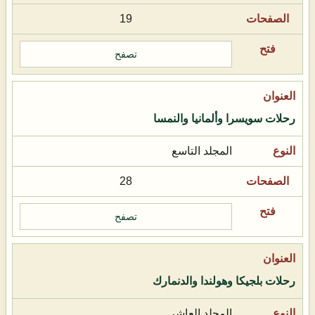
19
تصفح
رحلات سويسرا وألمانيا والنمسا
المجلد التاسع
28
تصفح
رحلات بلجيكا وهولندا والدنمارك
المجلد العاشر