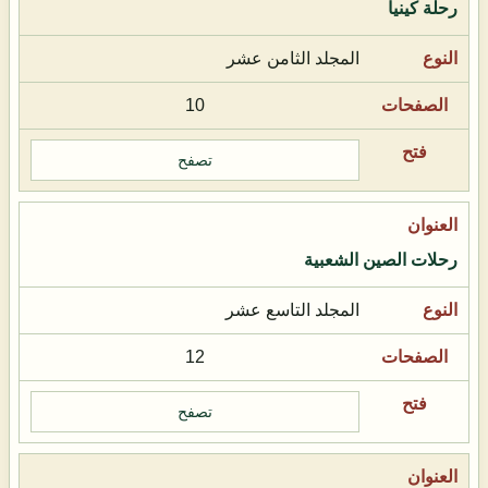
رحلة كينيا
المجلد الثامن عشر
10
تصفح
رحلات الصين الشعبية
المجلد التاسع عشر
12
تصفح