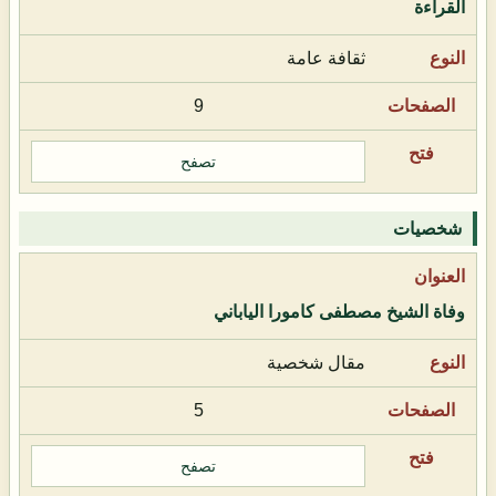
القراءة
ثقافة عامة
9
تصفح
شخصيات
وفاة الشيخ مصطفى كامورا الياباني
مقال شخصية
5
تصفح