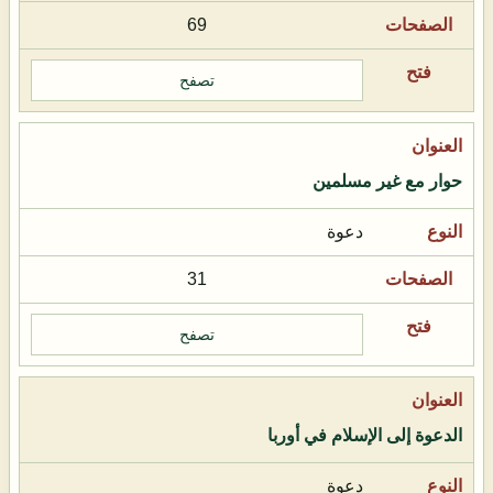
69
تصفح
حوار مع غير مسلمين
دعوة
31
تصفح
الدعوة إلى الإسلام في أوربا
دعوة