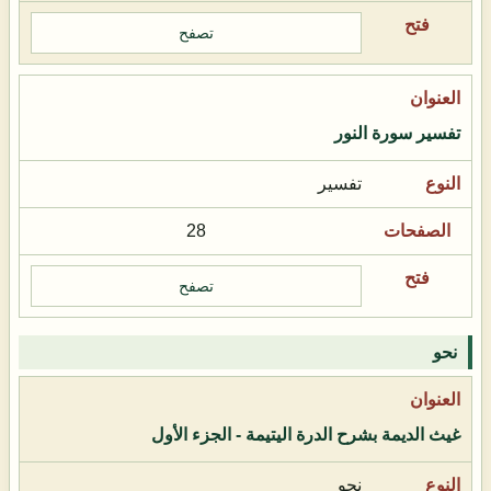
تصفح
تفسير سورة النور
تفسير
28
تصفح
نحو
غيث الديمة بشرح الدرة اليتيمة - الجزء الأول
نحو