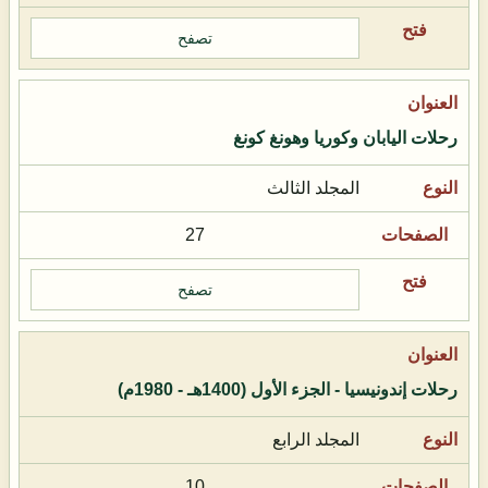
تصفح
رحلات اليابان وكوريا وهونغ كونغ
المجلد الثالث
27
تصفح
رحلات إندونيسيا - الجزء الأول (1400هـ - 1980م)
المجلد الرابع
10