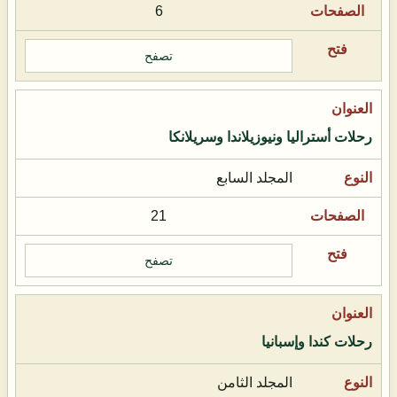
6
تصفح
رحلات أستراليا ونيوزيلاندا وسريلانكا
المجلد السابع
21
تصفح
رحلات كندا وإسبانيا
المجلد الثامن