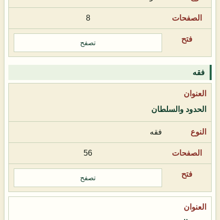
8
تصفح
فقه
الحدود والسلطان
فقه
56
تصفح