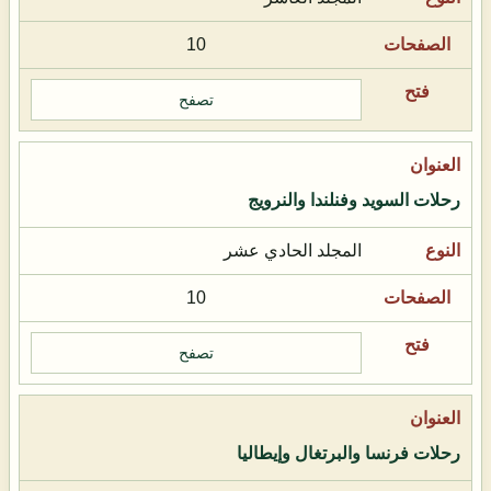
10
تصفح
رحلات السويد وفنلندا والنرويج
المجلد الحادي عشر
10
تصفح
رحلات فرنسا والبرتغال وإيطاليا