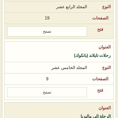
المجلد الرابع عشر
19
تصفح
رحلات تايلاند (بانكوك)
المجلد الخامس عشر
9
تصفح
الرحلة إلى ماليزيا