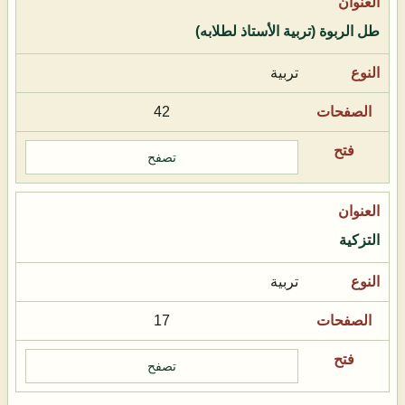
طل الربوة (تربية الأستاذ لطلابه)
تربية
42
تصفح
التزكية
تربية
17
تصفح