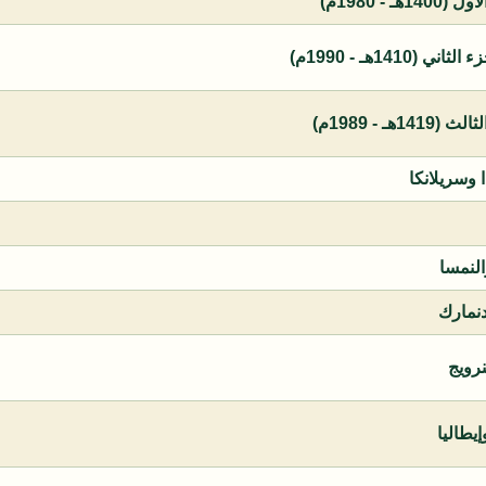
 - 1980م)
1410هـ - 1990م)
ـ - 1989م)
ا وسريلانكا
النمسا
دنمارك
نرويج
يطاليا