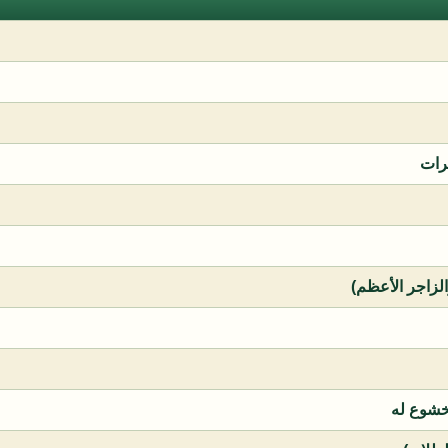
رات
الزاجر الأعظم)
خشوع له