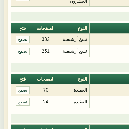
العشرون
النوع
الصفحات
فتح
نسخ أرشيفية
332
تصفح
نسخ أرشيفية
251
تصفح
النوع
الصفحات
فتح
العقيدة
70
تصفح
العقيدة
24
تصفح