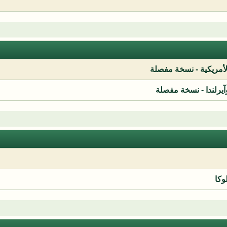
لأمريكية - نسخة مفصلة
آيرلندا - نسخة مفصلة
وكا