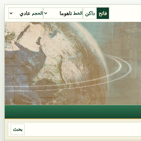
فاتح
داكن
الخط
الحجم
بحث