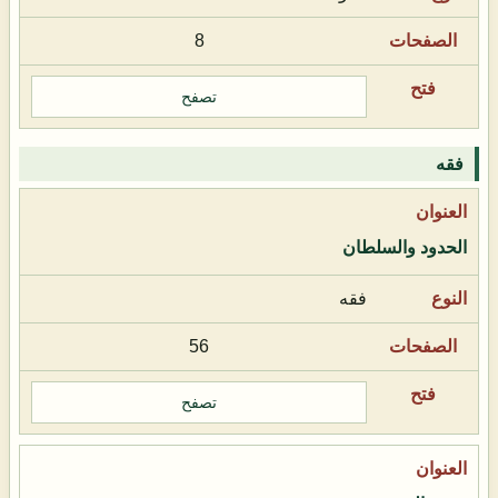
8
تصفح
فقه
الحدود والسلطان
فقه
56
تصفح