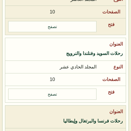
10
تصفح
رحلات السويد وفنلندا والنرويج
المجلد الحادي عشر
10
تصفح
رحلات فرنسا والبرتغال وإيطاليا