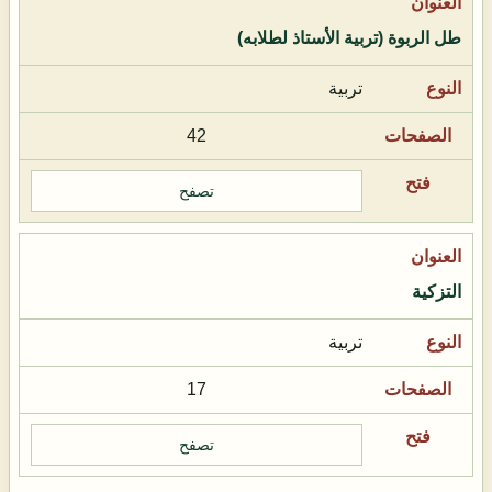
طل الربوة (تربية الأستاذ لطلابه)
تربية
42
تصفح
التزكية
تربية
17
تصفح