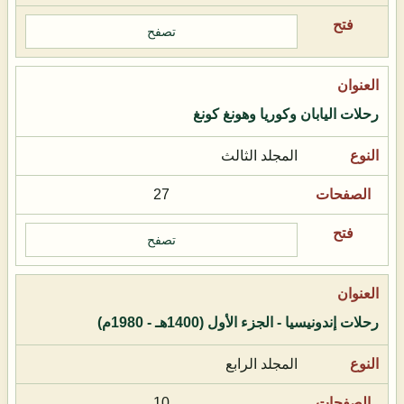
تصفح
رحلات اليابان وكوريا وهونغ كونغ
المجلد الثالث
27
تصفح
رحلات إندونيسيا - الجزء الأول (1400هـ - 1980م)
المجلد الرابع
10