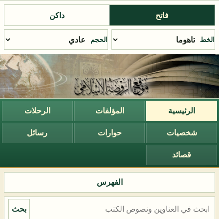
فاتح
داكن
الخط
الحجم
الرئيسية
المؤلفات
الرحلات
شخصيات
حوارات
رسائل
قصائد
الفهرس
بحث