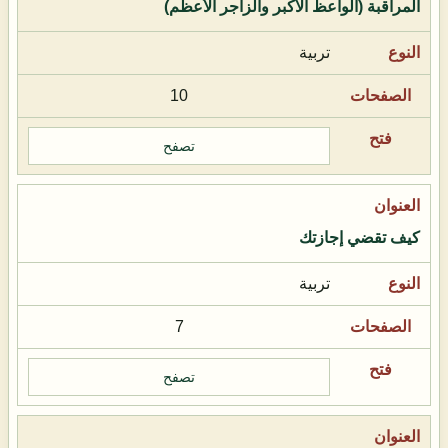
المراقبة (الواعظ الأكبر والزاجر الأعظم)
تربية
10
تصفح
كيف تقضي إجازتك
تربية
7
تصفح