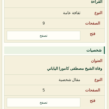
القراءة
ثقافة عامة
9
تصفح
شخصيات
وفاة الشيخ مصطفى كامورا الياباني
مقال شخصية
5
تصفح