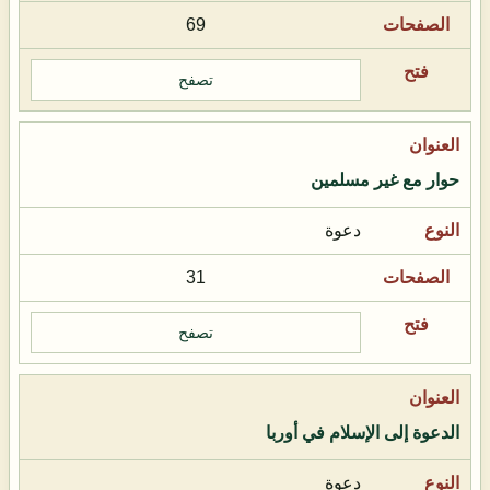
69
تصفح
حوار مع غير مسلمين
دعوة
31
تصفح
الدعوة إلى الإسلام في أوربا
دعوة