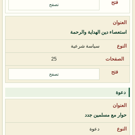
تصفح
استعصاء دين الهداية والرحمة
سياسة شرعية
25
تصفح
دعوة
حوار مع مسلمين جدد
دعوة