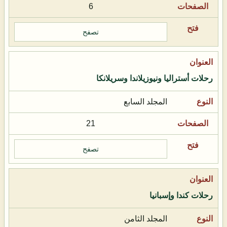
6
تصفح
رحلات أستراليا ونيوزيلاندا وسريلانكا
المجلد السابع
21
تصفح
رحلات كندا وإسبانيا
المجلد الثامن