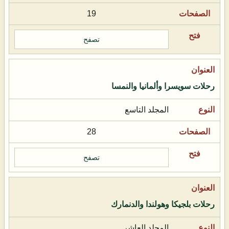
19
تصفح
رحلات سويسرا وألمانيا والنمسا
المجلد التاسع
28
تصفح
رحلات بلجيكا وهولندا والدنمارك
المجلد العاشر