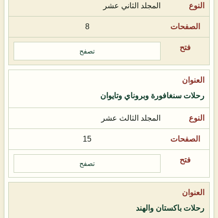
المجلد الثاني عشر
8
تصفح
رحلات سنغافورة وبروناي وتايوان
المجلد الثالث عشر
15
تصفح
رحلات باكستان والهند