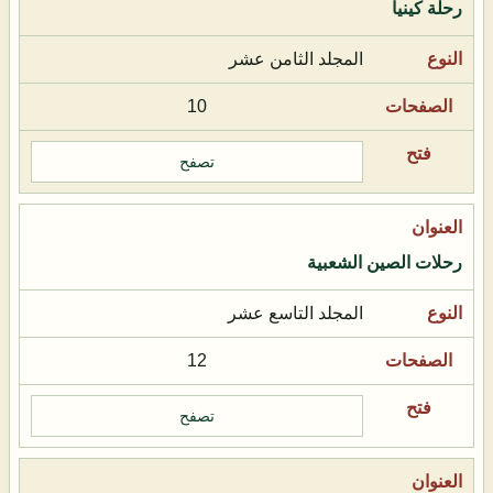
رحلة كينيا
المجلد الثامن عشر
10
تصفح
رحلات الصين الشعبية
المجلد التاسع عشر
12
تصفح