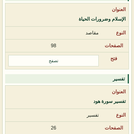
الإسلام وضرورات الحياة
مقاصد
98
تصفح
تفسير
تفسير سورة هود
تفسير
26