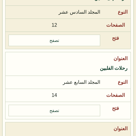
المجلد السادس عشر
12
تصفح
رحلات الفلبين
المجلد السابع عشر
14
تصفح