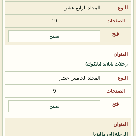
المجلد الرابع عشر
19
تصفح
رحلات تايلاند (بانكوك)
المجلد الخامس عشر
9
تصفح
الرحلة إلى ماليزيا