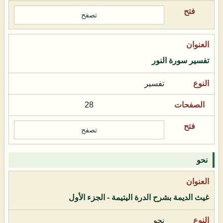
تصفح
تفسير سورة النور
تفسير
28
تصفح
نحو
غيث الديمة بشرح الدرة اليتيمة - الجزء الأول
نحو