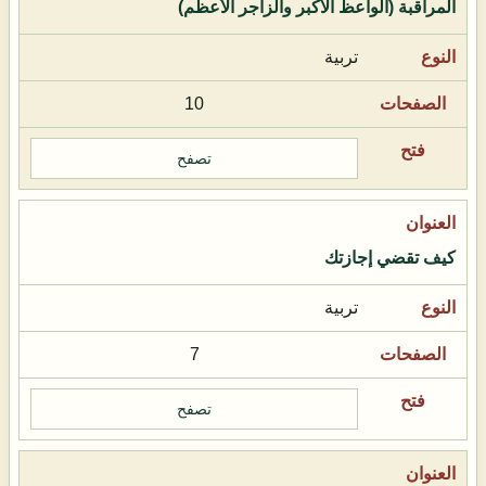
المراقبة (الواعظ الأكبر والزاجر الأعظم)
تربية
10
تصفح
كيف تقضي إجازتك
تربية
7
تصفح