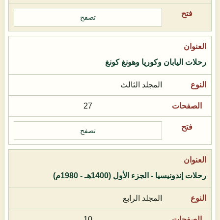
تصفح
رحلات اليابان وكوريا وهونغ كونغ
المجلد الثالث
27
تصفح
رحلات إندونيسيا - الجزء الأول (1400هـ - 1980م)
المجلد الرابع
10