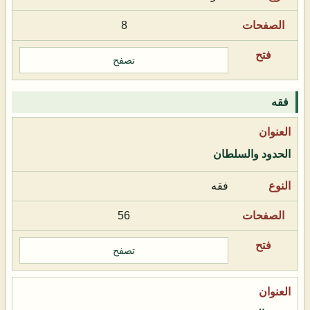
8
تصفح
فقه
الحدود والسلطان
فقه
56
تصفح