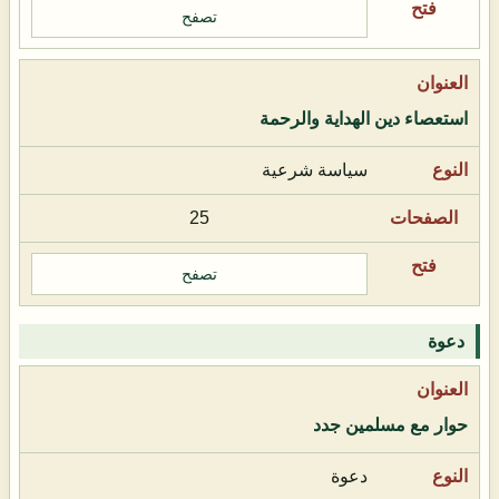
تصفح
استعصاء دين الهداية والرحمة
سياسة شرعية
25
تصفح
دعوة
حوار مع مسلمين جدد
دعوة