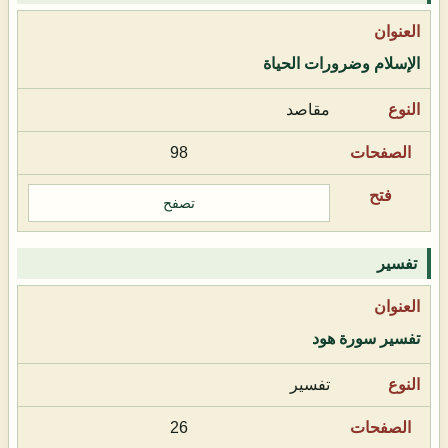
الإسلام وضرورات الحياة
مقاصد
98
تصفح
تفسير
تفسير سورة هود
تفسير
26