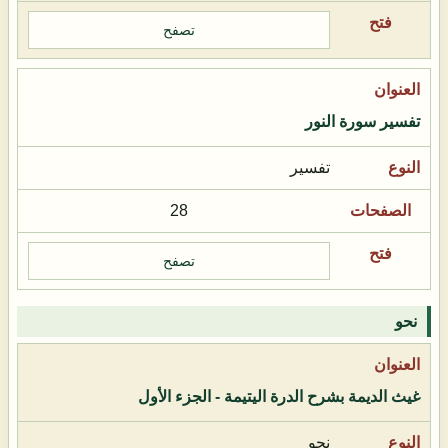
تصفح
تفسير سورة النور
تفسير
28
تصفح
نحو
غيث الديمة بشرح الدرة اليتيمة - الجزء الأول
نحو