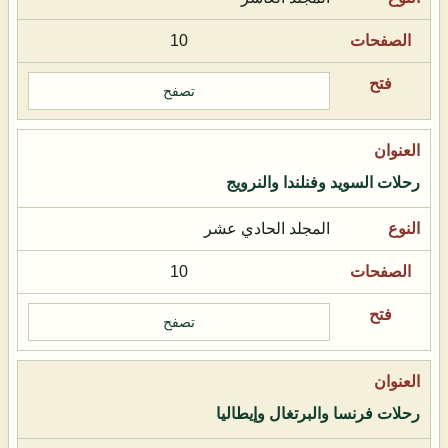
10
تصفح
رحلات السويد وفنلندا والنرويج
المجلد الحادي عشر
10
تصفح
رحلات فرنسا والبرتغال وإيطاليا