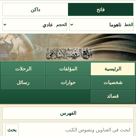
فاتح
داكن
الخط
الحجم
الرئيسية
المؤلفات
الرحلات
شخصيات
حوارات
رسائل
قصائد
الفهرس
بحث