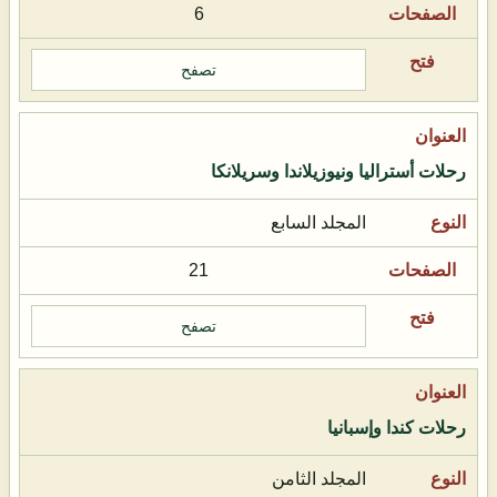
6
تصفح
رحلات أستراليا ونيوزيلاندا وسريلانكا
المجلد السابع
21
تصفح
رحلات كندا وإسبانيا
المجلد الثامن