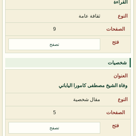
القراءة
ثقافة عامة
9
تصفح
شخصيات
وفاة الشيخ مصطفى كامورا الياباني
مقال شخصية
5
تصفح