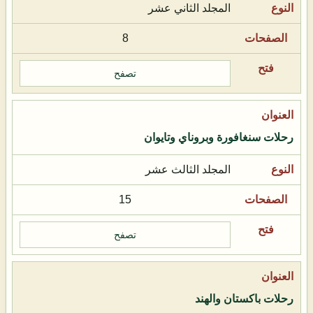
المجلد الثاني عشر
8
تصفح
رحلات سنغافورة وبروناي وتايوان
المجلد الثالث عشر
15
تصفح
رحلات باكستان والهند