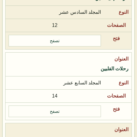
المجلد السادس عشر
12
تصفح
رحلات الفلبين
المجلد السابع عشر
14
تصفح