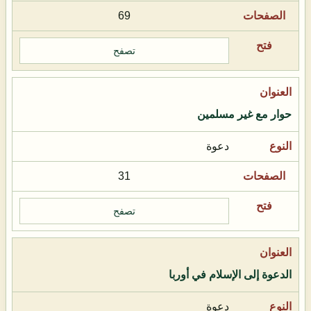
69
تصفح
حوار مع غير مسلمين
دعوة
31
تصفح
الدعوة إلى الإسلام في أوربا
دعوة