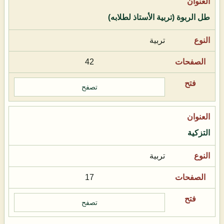
طل الربوة (تربية الأستاذ لطلابه)
تربية
42
تصفح
التزكية
تربية
17
تصفح