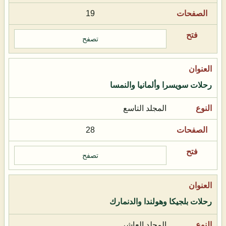
19
تصفح
رحلات سويسرا وألمانيا والنمسا
المجلد التاسع
28
تصفح
رحلات بلجيكا وهولندا والدنمارك
المجلد العاشر