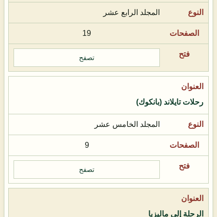
المجلد الرابع عشر
19
تصفح
رحلات تايلاند (بانكوك)
المجلد الخامس عشر
9
تصفح
الرحلة إلى ماليزيا