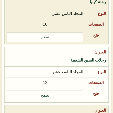
رحلة كينيا
المجلد الثامن عشر
10
تصفح
رحلات الصين الشعبية
المجلد التاسع عشر
12
تصفح