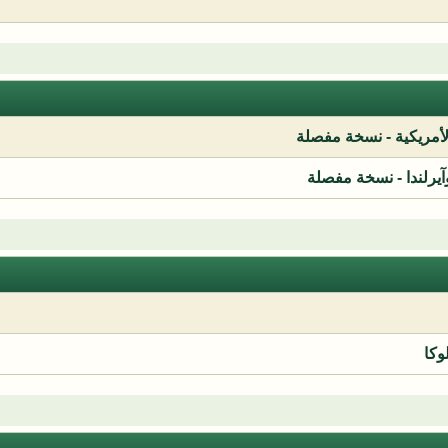
لأمريكية - نسخة مفصلة
آيرلندا - نسخة مفصلة
وكا