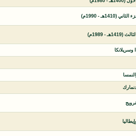
 - 1980م)
1410هـ - 1990م)
ـ - 1989م)
ا وسريلانكا
النمسا
دنمارك
نرويج
يطاليا