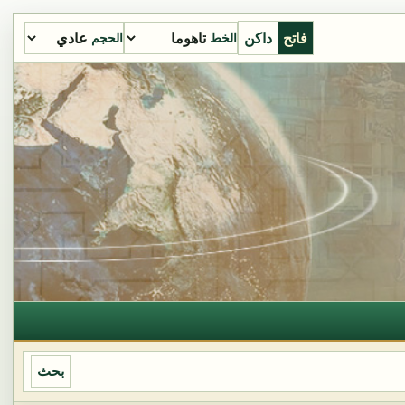
فاتح
داكن
الخط
الحجم
بحث