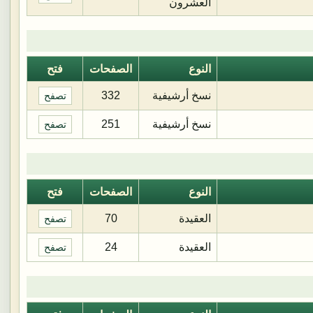
العشرون
النوع
الصفحات
فتح
نسخ أرشيفية
332
تصفح
نسخ أرشيفية
251
تصفح
النوع
الصفحات
فتح
العقيدة
70
تصفح
العقيدة
24
تصفح