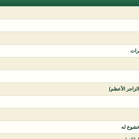
رات
الزاجر الأعظم)
خشوع له