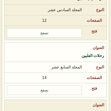
المجلد السادس عشر
12
تصفح
رحلات الفلبين
المجلد السابع عشر
14
تصفح