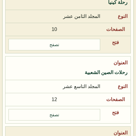
رحلة كينيا
المجلد الثامن عشر
10
تصفح
رحلات الصين الشعبية
المجلد التاسع عشر
12
تصفح