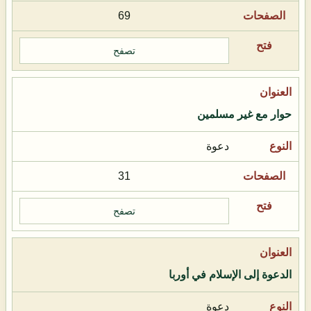
69
تصفح
حوار مع غير مسلمين
دعوة
31
تصفح
الدعوة إلى الإسلام في أوربا
دعوة