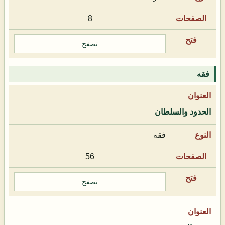
8
تصفح
فقه
الحدود والسلطان
فقه
56
تصفح