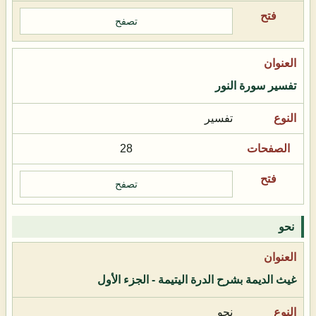
تصفح
تفسير سورة النور
تفسير
28
تصفح
نحو
غيث الديمة بشرح الدرة اليتيمة - الجزء الأول
نحو