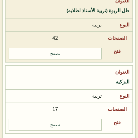
طل الربوة (تربية الأستاذ لطلابه)
تربية
42
تصفح
التزكية
تربية
17
تصفح