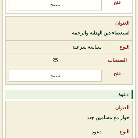
تصفح
استعصاء دين الهداية والرحمة
سياسة شرعية
25
تصفح
دعوة
حوار مع مسلمين جدد
دعوة