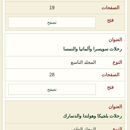
19
تصفح
رحلات سويسرا وألمانيا والنمسا
المجلد التاسع
28
تصفح
رحلات بلجيكا وهولندا والدنمارك
المجلد العاشر