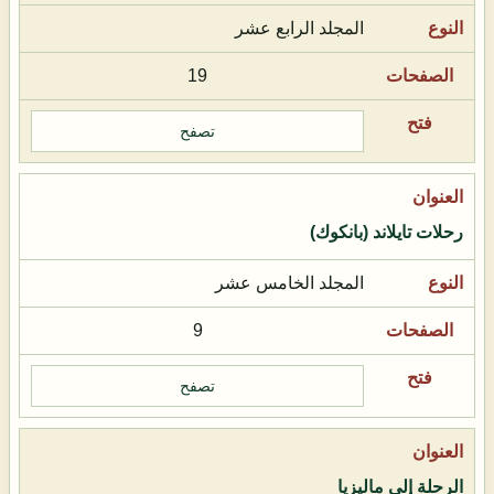
المجلد الرابع عشر
19
تصفح
رحلات تايلاند (بانكوك)
المجلد الخامس عشر
9
تصفح
الرحلة إلى ماليزيا