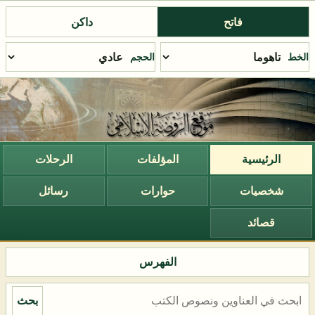
فاتح
داكن
الخط
الحجم
الرئيسية
المؤلفات
الرحلات
شخصيات
حوارات
رسائل
قصائد
الفهرس
بحث