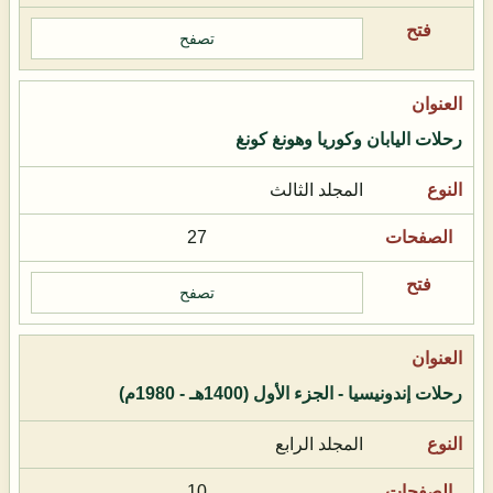
تصفح
رحلات اليابان وكوريا وهونغ كونغ
المجلد الثالث
27
تصفح
رحلات إندونيسيا - الجزء الأول (1400هـ - 1980م)
المجلد الرابع
10