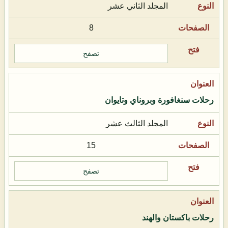
المجلد الثاني عشر
8
تصفح
رحلات سنغافورة وبروناي وتايوان
المجلد الثالث عشر
15
تصفح
رحلات باكستان والهند