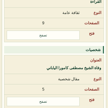
القراءة
ثقافة عامة
9
تصفح
شخصيات
وفاة الشيخ مصطفى كامورا الياباني
مقال شخصية
5
تصفح