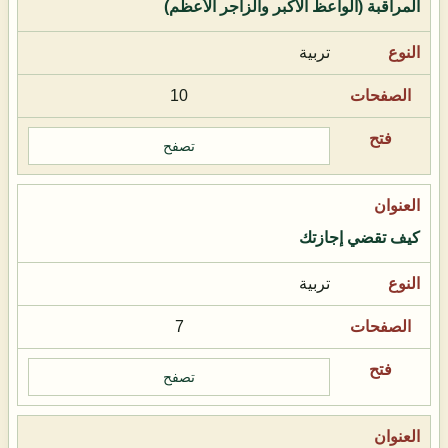
المراقبة (الواعظ الأكبر والزاجر الأعظم)
تربية
10
تصفح
كيف تقضي إجازتك
تربية
7
تصفح