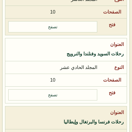
10
تصفح
رحلات السويد وفنلندا والنرويج
المجلد الحادي عشر
10
تصفح
رحلات فرنسا والبرتغال وإيطاليا