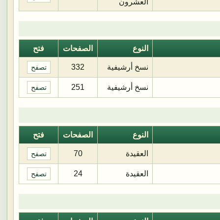
العشرون
النوع
الصفحات
فتح
نسخ أرشيفية
332
تصفح
نسخ أرشيفية
251
تصفح
النوع
الصفحات
فتح
العقيدة
70
تصفح
العقيدة
24
تصفح