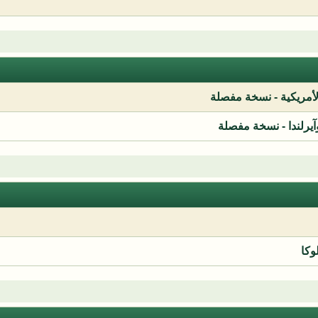
لأمريكية - نسخة مفصلة
آيرلندا - نسخة مفصلة
وكا