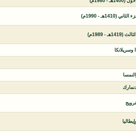
 - 1980م)
1410هـ - 1990م)
ـ - 1989م)
ا وسريلانكا
النمسا
دنمارك
نرويج
يطاليا