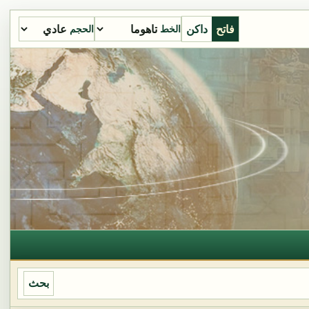
فاتح
داكن
الخط
الحجم
بحث