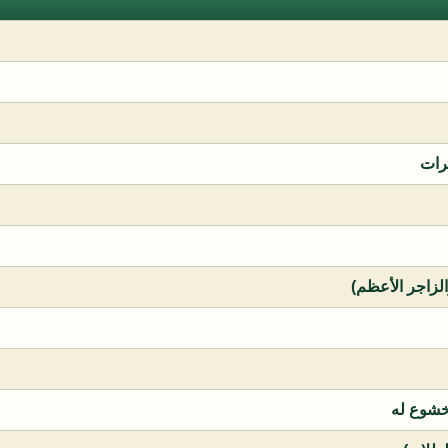
رات
الزاجر الأعظم)
خشوع له