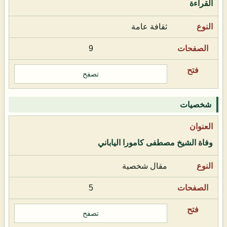
القراءة
ثقافة عامة
9
تصفح
شخصيات
وفاة الشيخ مصطفى كامورا الياباني
مقال شخصية
5
تصفح