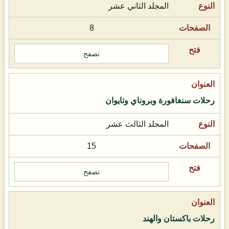
المجلد الثاني عشر
8
تصفح
رحلات سنغافورة وبروناي وتايوان
المجلد الثالث عشر
15
تصفح
رحلات باكستان والهند