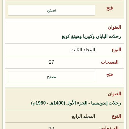
تصفح
رحلات اليابان وكوريا وهونغ كونغ
المجلد الثالث
27
تصفح
رحلات إندونيسيا - الجزء الأول (1400هـ - 1980م)
المجلد الرابع
10