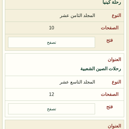
رحلة كينيا
المجلد الثامن عشر
10
تصفح
رحلات الصين الشعبية
المجلد التاسع عشر
12
تصفح