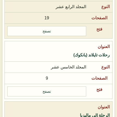
المجلد الرابع عشر
19
تصفح
رحلات تايلاند (بانكوك)
المجلد الخامس عشر
9
تصفح
الرحلة إلى ماليزيا