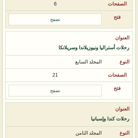
6
تصفح
رحلات أستراليا ونيوزيلاندا وسريلانكا
المجلد السابع
21
تصفح
رحلات كندا وإسبانيا
المجلد الثامن