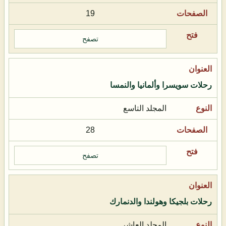
19
تصفح
رحلات سويسرا وألمانيا والنمسا
المجلد التاسع
28
تصفح
رحلات بلجيكا وهولندا والدنمارك
المجلد العاشر