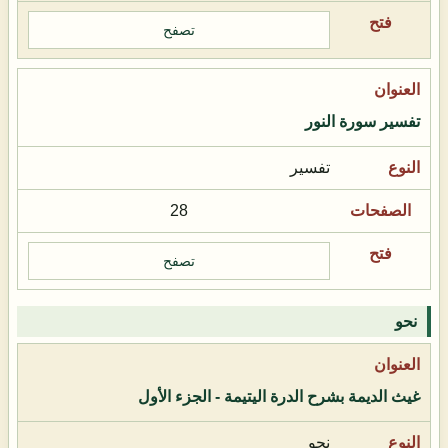
تصفح
تفسير سورة النور
تفسير
28
تصفح
نحو
غيث الديمة بشرح الدرة اليتيمة - الجزء الأول
نحو