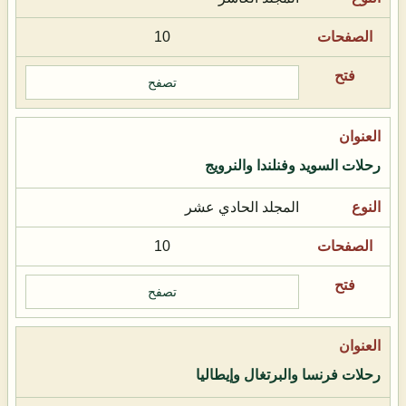
10
تصفح
رحلات السويد وفنلندا والنرويج
المجلد الحادي عشر
10
تصفح
رحلات فرنسا والبرتغال وإيطاليا