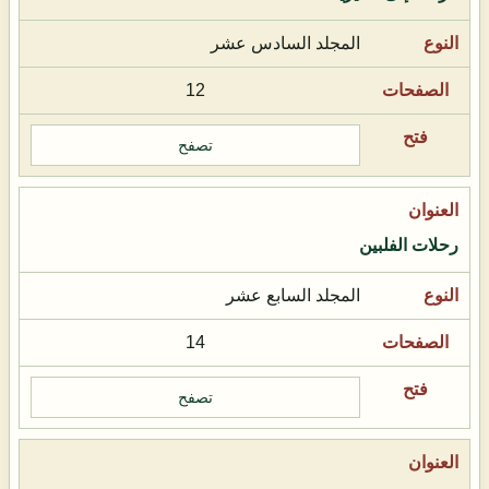
المجلد السادس عشر
12
تصفح
رحلات الفلبين
المجلد السابع عشر
14
تصفح