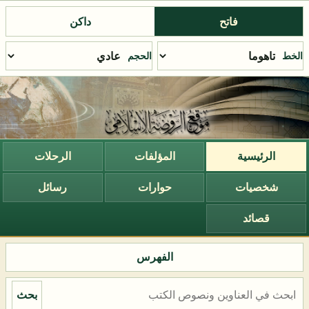
فاتح
داكن
الخط
الحجم
الرئيسية
المؤلفات
الرحلات
شخصيات
حوارات
رسائل
قصائد
الفهرس
بحث