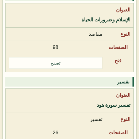
الإسلام وضرورات الحياة
مقاصد
98
تصفح
تفسير
تفسير سورة هود
تفسير
26