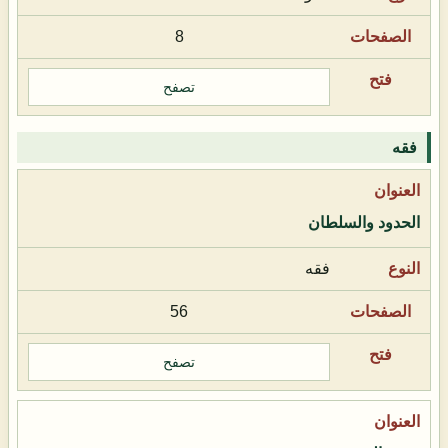
8
تصفح
فقه
الحدود والسلطان
فقه
56
تصفح