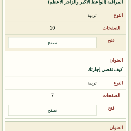
المراقبة (الواعظ الأكبر والزاجر الأعظم)
تربية
10
تصفح
كيف تقضي إجازتك
تربية
7
تصفح