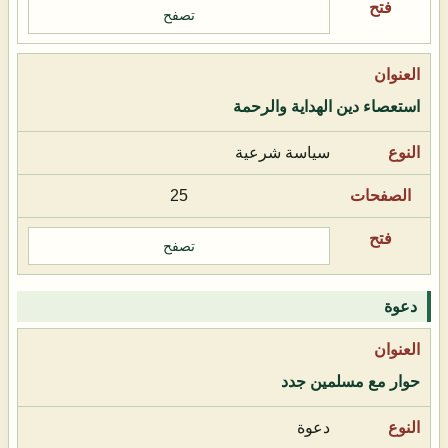
تصفح
استعصاء دين الهداية والرحمة
سياسة شرعية
25
تصفح
دعوة
حوار مع مسلمين جدد
دعوة