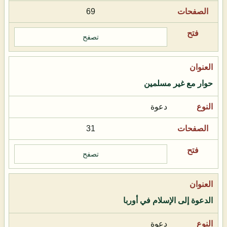
69
تصفح
حوار مع غير مسلمين
دعوة
31
تصفح
الدعوة إلى الإسلام في أوربا
دعوة