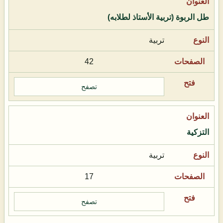
طل الربوة (تربية الأستاذ لطلابه)
تربية
42
تصفح
التزكية
تربية
17
تصفح