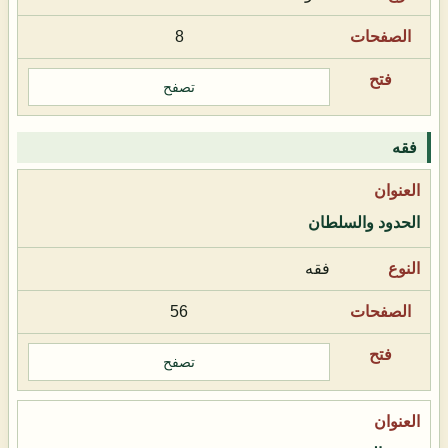
8
تصفح
فقه
الحدود والسلطان
فقه
56
تصفح