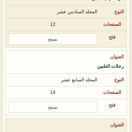
المجلد السادس عشر
12
تصفح
رحلات الفلبين
المجلد السابع عشر
14
تصفح