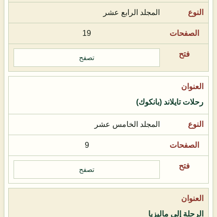
المجلد الرابع عشر
19
تصفح
رحلات تايلاند (بانكوك)
المجلد الخامس عشر
9
تصفح
الرحلة إلى ماليزيا