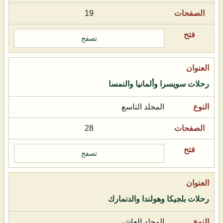
19
تصفح
رحلات سويسرا وألمانيا والنمسا
المجلد التاسع
28
تصفح
رحلات بلجيكا وهولندا والدنمارك
المجلد العاشر