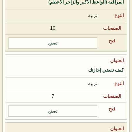
المراقبة (الواعظ الأكبر والزاجر الأعظم)
تربية
10
تصفح
كيف تقضي إجازتك
تربية
7
تصفح