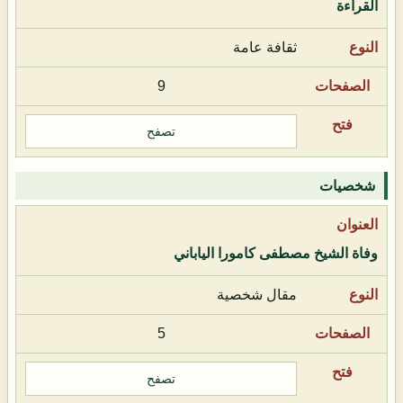
القراءة
ثقافة عامة
9
تصفح
شخصيات
وفاة الشيخ مصطفى كامورا الياباني
مقال شخصية
5
تصفح