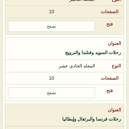
10
تصفح
رحلات السويد وفنلندا والنرويج
المجلد الحادي عشر
10
تصفح
رحلات فرنسا والبرتغال وإيطاليا