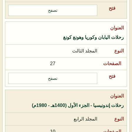
تصفح
رحلات اليابان وكوريا وهونغ كونغ
المجلد الثالث
27
تصفح
رحلات إندونيسيا - الجزء الأول (1400هـ - 1980م)
المجلد الرابع
10