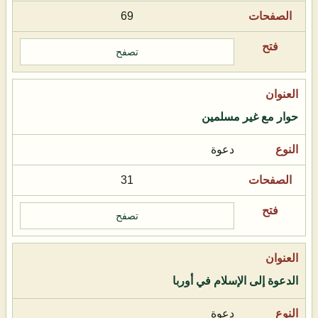
69
تصفح
حوار مع غير مسلمين
دعوة
31
تصفح
الدعوة إلى الإسلام في أوربا
دعوة