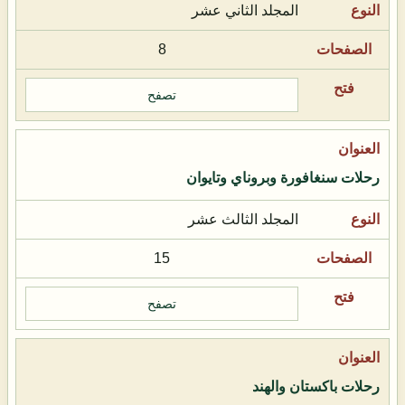
المجلد الثاني عشر
8
تصفح
رحلات سنغافورة وبروناي وتايوان
المجلد الثالث عشر
15
تصفح
رحلات باكستان والهند