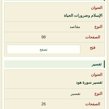
الإسلام وضرورات الحياة
مقاصد
98
تصفح
تفسير
تفسير سورة هود
تفسير
26