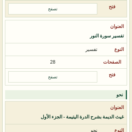
تصفح
تفسير سورة النور
تفسير
28
تصفح
نحو
غيث الديمة بشرح الدرة اليتيمة - الجزء الأول
نحو