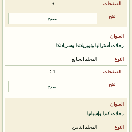
6
تصفح
رحلات أستراليا ونيوزيلاندا وسريلانكا
المجلد السابع
21
تصفح
رحلات كندا وإسبانيا
المجلد الثامن