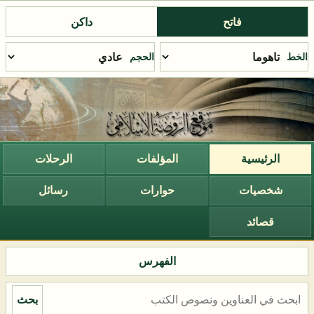
فاتح
داكن
الخط
الحجم
الرئيسية
المؤلفات
الرحلات
شخصيات
حوارات
رسائل
قصائد
الفهرس
بحث