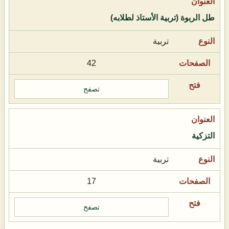
طل الربوة (تربية الأستاذ لطلابه)
تربية
42
تصفح
التزكية
تربية
17
تصفح