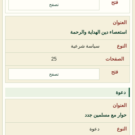
تصفح
استعصاء دين الهداية والرحمة
سياسة شرعية
25
تصفح
دعوة
حوار مع مسلمين جدد
دعوة