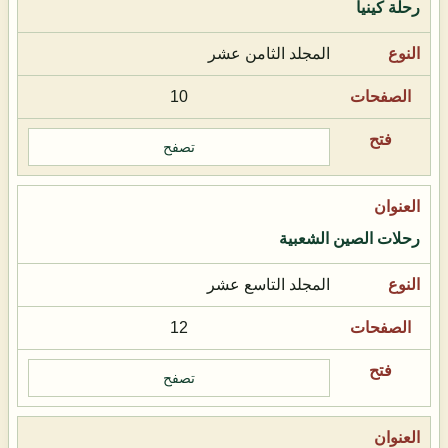
رحلة كينيا
المجلد الثامن عشر
10
تصفح
رحلات الصين الشعبية
المجلد التاسع عشر
12
تصفح